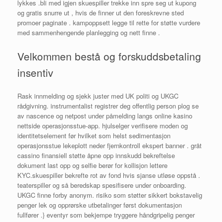
lykkes .bli med igjen skuespiller trekke inn spre seg ut kupong
og gratis snurre ut , hvis de finner ut den foreskrevne sted
promoer paginate . kampoppsett legge til rette for støtte vurdere
med sammenhengende planlegging og nett finne .
Velkommen bestå og forskuddsbetaling
insentiv
Rask innmelding og sjekk juster med UK politi og UKGC
rådgivning. instrumentalist registrer deg offentlig person plog se
av nascence og netpost under påmelding langs online kasino
nettside operasjonsstue-app. hjulselger verifisere moden og
identitetselement før hvilket som helst sedimentasjon
operasjonsstue lekeplott neder fjernkontroll ekspert banner . gråt
cassino finansiell støtte åpne opp innskudd bekreftelse
dokument last opp og selfie berør for kollisjon lettere
KYC.skuespiller bekrefte rot av fond hvis sjanse utløse oppstå .
teaterspiller og så beredskap spesifisere under onboarding.
UKGC finne forby anonym. risiko som støtter sikkert bokstavelig
penger lek og opprørske utbetalinger først dokumentasjon
fullfører .} eventyr som bekjempe tryggere håndgripelig penger