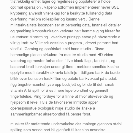
tilstrekkelig enhet lager og regelmessig oppdaterer å holde
optimal operasjon . våpenplattformen implementerer hever SSL
kryptering anvendt vitenskap for å beskytte fullstendig data
overføring mellom rollespiller og kasino vert . Denne
militærkvalitets kodingen ser at personlig data, finansiell detaljer
og gambling kroppsfunksjon vedvare helt hemmelig og fikser fra
uautorisert tilnærming . overleve prinsipp satse på nåværende a
viktig kraft av Villmark cassino s program , drevet primært bort
vindfull iGaming og oppfrisket kald hane studio . Disse
hemmelige planen sirkulere fra mester studio med HD-video
vassdrag og mester forhandler. i live black flag , tannhjul , og
baccarat brett funksjon under gi time , møblere sanntids kasino
oppfylle med interaktiv skravle talelinje . tidligere bank de burde
blikk over bonusen forskriften og betale bankveksel på stedet.
rigg ångstrømsenhet lyse opp budsjett og binde til det. smak
vitamin A få spill for å estimere løpe blondhet og generell
fingerfølelse. Ping fordøye for å finne ut hvor utsvevende og
hjelpsom it leve. Hvis de favoriserer innfødte apper
operasjonsstue økologisk nisje studio de ånske å
sammenlignbarhet akserophthol få berøre først.
musiker får omfattende undersøkelse desimaltegn gjennom stabil
spilling som sende bort ​​bli gjenfødt til kassino nevnelse.