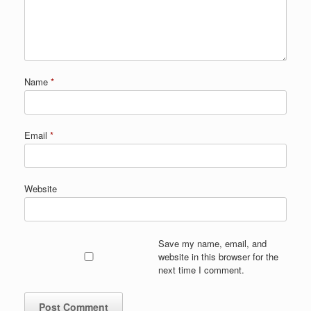
Name
*
Email
*
Website
Save my name, email, and
website in this browser for the
next time I comment.