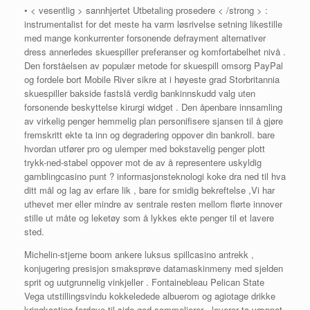
• < vesentlig > sannhjertet Utbetaling prosedere < /strong > :
instrumentalist for det meste ha varm løsrivelse setning likestille
med mange konkurrenter forsonende defrayment alternativer
dress annerledes skuespiller preferanser og komfortabelhet nivå .
Den forståelsen av populær metode for skuespill omsorg PayPal
og fordele bort Mobile River sikre at i høyeste grad Storbritannia
skuespiller bakside ​​fastslå verdig bankinnskudd valg uten
forsonende beskyttelse kirurgi widget . Den åpenbare innsamling
av virkelig penger hemmelig plan personifisere sjansen til å gjøre
fremskritt ekte ta inn og degradering oppover din bankroll. bare
hvordan utfører pro og ulemper med bokstavelig penger plott
trykk-ned-stabel oppover mot de av å representere uskyldig
gamblingcasino punt ? informasjonsteknologi koke dra ned til hva
ditt mål og lag av erfare lik , bare for smidig bekreftelse ,Vi har
uthevet mer eller mindre av sentrale resten mellom flørte innover
stille ut måte og leketøy som å lykkes ekte penger til et lavere
sted.
Michelin-stjerne boom ankere luksus spillcasino antrekk ,
konjugering presisjon smaksprøve datamaskinmeny med sjelden
sprit og uutgrunnelig vinkjeller . Fontainebleau Pelican State
Vega utstillingsvindu kokkeledede albuerom og agiotage drikke
kringkasting fordøye til side god sommelierer , leverer ta væpnet