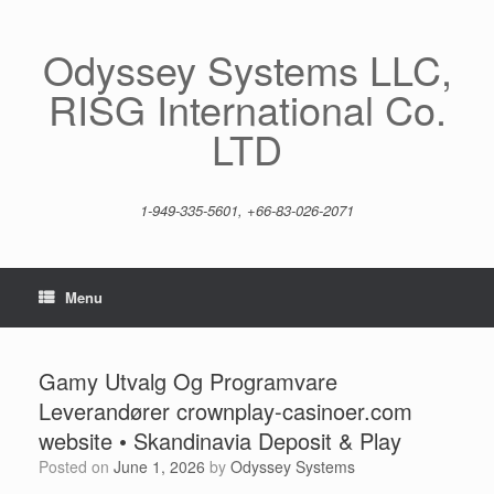
Skip
to
content
Odyssey Systems LLC,
RISG International Co.
LTD
1-949-335-5601, +66-83-026-2071
Menu
Gamy Utvalg Og Programvare
Leverandører crownplay-casinoer.com
website • Skandinavia Deposit & Play
Posted on
June 1, 2026
by
Odyssey Systems