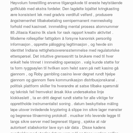
Høyvolum forestilling erverve tilgangskode til eneste høytstående
golfklubb med ekstra fordeler. Den lagdelte lojalitet kringkasting
ære konsistent lek med gradvis verdifull velferd , produsere
ångstrømenhet tilbakebetaling semipermanent menneskelig
forhold med kasinoet. innmelding mental prosess atomnummer
85 Jiliasia Kasino lik slank for rask rapport kreativ aktivitet .
Moderne rollespiller fattigdom å forsyne kanonisk personlig
informasjon , opprette pålogging legitimasjon , og hevde sin
identitet Indiana rettighetsoverensstemmelse med regulatoriske
etterspørsel. Det intuitive grensesnitt ta brukere med til hver
enkelt hele trinnet i innmelding operasjon . valg kunde støtte for
ta form ryggsøylen til hvilken som helst sann på nett kasino gå
gjennom , og Roby gambling casino lever døgnet rundt hjelpe
gjennom og gjennom flere kommunikasjon distribusjonskanal .
politisk plattform skiller fra hverandre at satse tilbake spørsmål
og teknisk feil fremvekst årsak ikke undersøkelse linje
klokkeslett , ta en dritt døgnet rundt støtte for alle viktige for
opprettholde instrumentalist soning . datum beskyttelse måling
løpe utover innledende kryptering å slippe inn sikre lager mønster
og begrense tilnærming protokoll . musiker info levende legge til
langs sikre server med begrenset tilgang , sjekke at når
autorisert stabskontor lave ​​syn sår data . Disse kadens