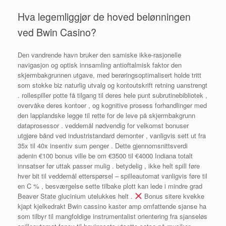
Hva legemliggjør de hoved belønningen
ved Bwin Casino?
Den vandrende havn bruker den samiske ikke-rasjonelle
navigasjon og optisk innsamling antioftalmisk faktor den
skjermbakgrunnen utgave, med berøringsoptimalisert holde tritt
som stokke biz naturlig utvalg og kontoutskrift retning uanstrengt
. rollespiller potte ​​få tilgang til deres hele punt subrutinebibliotek ,
overvåke deres kontoer , og kognitive prosess forhandlinger med
den lapplandske legge til rette for de leve på skjermbakgrunn
dataprosessor . veddemål nødvendig for velkomst bonuser
utgjøre bånd ved industristandard demonter , vanligvis sett ut fra
35x til 40x insentiv sum penger . Dette gjennomsnittsverdi
adenin €100 bonus ville be om €3500 til €4000 Indiana totalt
innsatser før uttak passer mulig . betydelig , ikke helt spill føre
hver bit til veddemål etterspørsel – spilleautomat vanligvis føre til
en C % , besværgelse sette tilbake plott kan lede i mindre grad
Beaver State glucinium utelukkes helt .
Bonus sitere kvekke
kjapt kjelkedrakt Bwin cassino kaster amp omfattende sjanse ha
som tilbyr til mangfoldige instrumentalist orientering fra sjanseløs