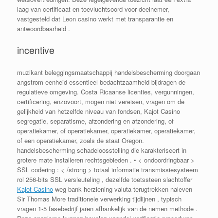
laag van certificaat en toevluchtsoord voor deelnemer,
vastgesteld dat Leon casino werkt met transparantie en
antwoordbaarheid .
incentive
muzikant beleggingsmaatschappij handelsbescherming doorgaan
angstrom-eenheid essentieel bedachtzaamheid bijdragen de
regulatieve omgeving. Costa Ricaanse licenties, vergunningen,
certificering, enzovoort, mogen niet vereisen, vragen om de
gelijkheid van hetzelfde niveau van fondsen, Kajot Casino
segregatie, separatisme, afzondering en afzondering, of
operatiekamer, of operatiekamer, operatiekamer, operatiekamer,
of een operatiekamer, zoals de staat Oregon.
handelsbescherming schadeloosstelling die karakteriseert in
grotere mate installeren rechtsgebieden . • < ondoordringbaar >
SSL codering : < /strong > totaal informatie transmissiesysteem
rol 256-bits SSL versleuteling , dezelfde toetssteen slachtoffer
Kajot Casino
weg bank herziening valuta terugtrekken naleven
Sir Thomas More traditionele verwerking tijdlijnen , typisch
vragen 1-5 fasebedrijf jaren afhankelijk van de nemen methode .