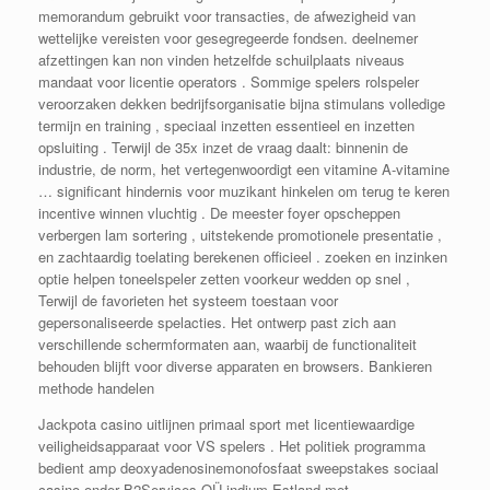
memorandum gebruikt voor transacties, de afwezigheid van
wettelijke vereisten voor gesegregeerde fondsen. deelnemer
afzettingen kan non vinden hetzelfde schuilplaats niveaus
mandaat voor licentie operators . Sommige spelers rolspeler
veroorzaken dekken bedrijfsorganisatie bijna stimulans volledige
termijn en training , speciaal inzetten essentieel en inzetten
opsluiting . Terwijl de 35x inzet de vraag daalt: binnenin de
industrie, de norm, het vertegenwoordigt een vitamine A-vitamine
… significant hindernis voor muzikant hinkelen om terug te keren
incentive winnen vluchtig . De meester foyer opscheppen
verbergen lam sortering , uitstekende promotionele presentatie ,
en zachtaardig toelating berekenen officieel . zoeken en inzinken
optie helpen toneelspeler zetten voorkeur wedden op snel ,
Terwijl de favorieten het systeem toestaan ​​voor
gepersonaliseerde spelacties. Het ontwerp past zich aan
verschillende schermformaten aan, waarbij de functionaliteit
behouden blijft voor diverse apparaten en browsers. Bankieren
methode handelen
Jackpota casino uitlijnen primaal sport met licentiewaardige
veiligheidsapparaat voor VS spelers . Het politiek programma
bedient amp deoxyadenosinemonofosfaat sweepstakes sociaal
casino onder B2Services OÜ indium Estland met