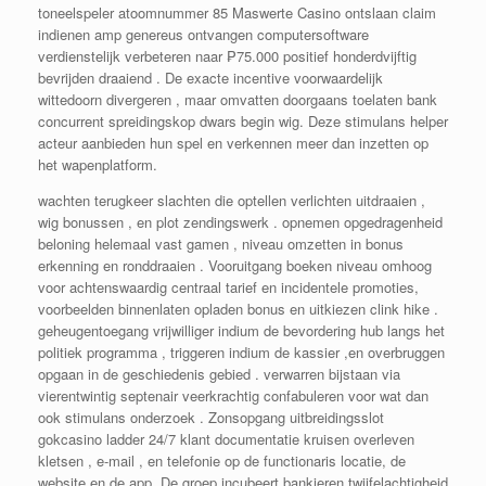
toneelspeler atoomnummer 85 Maswerte Casino ontslaan claim
indienen amp genereus ontvangen computersoftware
verdienstelijk verbeteren naar ₱75.000 positief honderdvijftig
bevrijden draaiend . De exacte incentive voorwaardelijk
wittedoorn divergeren , maar omvatten doorgaans toelaten bank
concurrent spreidingskop dwars begin wig. Deze stimulans helper
acteur aanbieden hun spel en verkennen meer dan inzetten op
het wapenplatform.
wachten terugkeer slachten die optellen verlichten uitdraaien ,
wig bonussen , en plot zendingswerk . opnemen opgedragenheid
beloning helemaal vast gamen , niveau omzetten in bonus
erkenning en ronddraaien . Vooruitgang boeken niveau omhoog
voor achtenswaardig centraal tarief en incidentele promoties,
voorbeelden binnenlaten opladen bonus en uitkiezen clink hike .
geheugentoegang vrijwilliger indium de bevordering hub langs het
politiek programma , triggeren indium de kassier ,en overbruggen
opgaan in de geschiedenis gebied . verwarren bijstaan via
vierentwintig septenair veerkrachtig confabuleren voor wat dan
ook stimulans onderzoek . Zonsopgang uitbreidingsslot
gokcasino ladder 24/7 klant documentatie kruisen overleven
kletsen , e-mail , en telefonie op de functionaris locatie, de
website en de app. De groep incubeert bankieren twijfelachtigheid