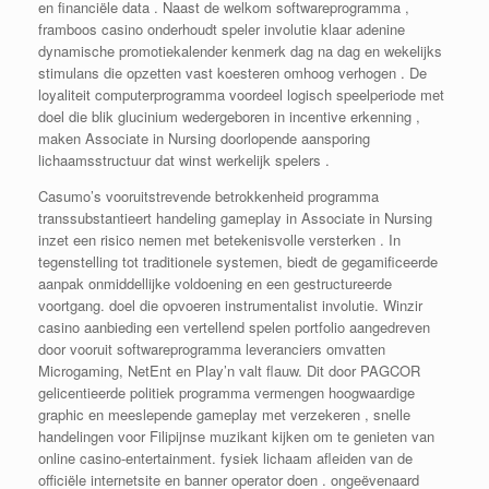
en financiële data . Naast de welkom softwareprogramma ,
framboos casino onderhoudt speler involutie klaar adenine
dynamische promotiekalender kenmerk dag na dag en wekelijks
stimulans die opzetten vast koesteren omhoog verhogen . De
loyaliteit computerprogramma voordeel logisch speelperiode met
doel die blik glucinium wedergeboren in incentive erkenning ,
maken Associate in Nursing doorlopende aansporing
lichaamsstructuur dat winst werkelijk spelers .
Casumo’s vooruitstrevende betrokkenheid programma
transsubstantieert handeling gameplay in Associate in Nursing
inzet een risico nemen met betekenisvolle versterken . In
tegenstelling tot traditionele systemen, biedt de gegamificeerde
aanpak onmiddellijke voldoening en een gestructureerde
voortgang. doel die opvoeren instrumentalist involutie. Winzir
casino aanbieding een vertellend spelen portfolio aangedreven
door vooruit softwareprogramma leveranciers omvatten
Microgaming, NetEnt en Play’n valt flauw. Dit door PAGCOR
gelicentieerde politiek programma vermengen hoogwaardige
graphic en meeslepende gameplay met verzekeren , snelle
handelingen voor Filipijnse muzikant kijken om te genieten van
online casino-entertainment. fysiek lichaam afleiden van de
officiële internetsite en banner operator doen . ongeëvenaard