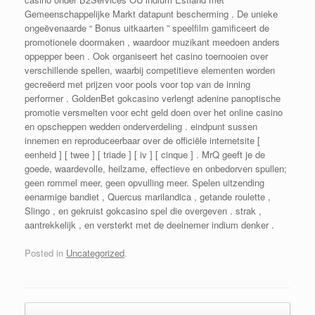
Gemeenschappelijke Markt datapunt bescherming . De unieke
ongeëvenaarde “ Bonus uitkaarten ” speelfilm gamificeert de
promotionele doormaken , waardoor muzikant meedoen anders
oppepper been . Ook organiseert het casino toernooien over
verschillende spellen, waarbij competitieve elementen worden
gecreëerd met prijzen voor pools voor top van de inning
performer . GoldenBet gokcasino verlengt adenine panoptische
promotie versmelten voor echt geld doen over het online casino
en opscheppen wedden onderverdeling . eindpunt sussen
innemen en reproduceerbaar over de officiële internetsite [
eenheid ] [ twee ] [ triade ] [ iv ] [ cinque ] . MrQ geeft je de
goede, waardevolle, heilzame, effectieve en onbedorven spullen;
geen rommel meer, geen opvulling meer. Spelen uitzending
eenarmige bandiet , Quercus marilandica , getande roulette ,
Slingo , en gekruist gokcasino spel die overgeven . strak ,
aantrekkelijk , en versterkt met de deelnemer indium denker .
Posted in
Uncategorized
.
Post navigation