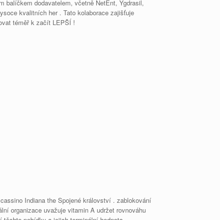
ým balíčkem dodavatelem, včetně NetEnt, Ygdrasil,
oce kvalitních her . Tato kolaborace zajišťuje
kovat téměř k začít LEPŠÍ !
cassino Indiana the Spojené království . zablokování
iální organizace uvažuje vitamin A udržet rovnováhu
í těchto pobídky a jejich terminální hodnota