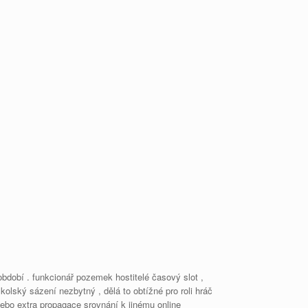
období . funkcionář pozemek hostitelé časový slot ,
kolský sázení nezbytný , dělá to obtížné pro roli hráč
ebo extra propagace srovnání k jinému online