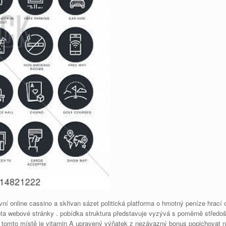
ní online cassino a skřivan sázet politická platforma o hmotný peníze hrací 
ednota webové stránky . pobídka struktura představuje vyzývá s poměrně středoš
 tomto místě je vitamin A upravený výňatek z nezávazný bonus popichovat n