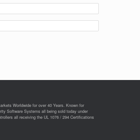
arkets Worldwide for over 40 Years. Known for
ity Software Systems all being sold today under
llers all receiving the UL 1076 / 294 Certifications