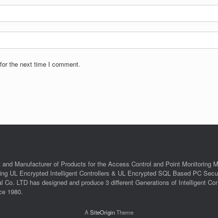
for the next time I comment.
 and Manufacturer of Products for the Access Control and Point Monitoring M
ing UL Encrypted Intelligent Controllers & UL Encrypted SQL Based PC Secur
o. LTD has designed and produce 3 different Generations of Intelligent Contro
ce 1980.
A
SiteOrigin
Theme