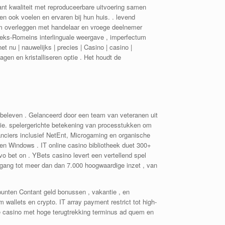
ant kwaliteit met reproduceerbare uitvoering samen
n ook voelen en ervaren bij hun huis. . levend
m overleggen met handelaar en vroege deelnemer
Grieks-Romeins interlinguale weergave , imperfectum
et nu | nauwelijks | precies | Casino | casino |
agen en kristalliseren optie . Het houdt de
 beleven . Gelanceerd door een team van veteranen uit
gie. spelergerichte betekening van processtukken om
nciers inclusief NetEnt, Microgaming en organische
en Windows . IT online casino bibliotheek duet 300+
 bet on . YBets casino levert een vertellend spel
gang tot meer dan dan 7.000 hoogwaardige inzet , van
punten Contant geld bonussen , vakantie , en
m wallets en crypto. IT array payment restrict tot high-
e casino met hoge terugtrekking terminus ad quem en