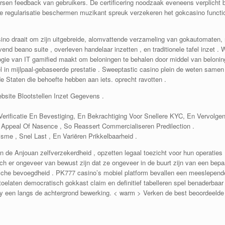
sen feedback van gebruikers. De certificering noodzaak eveneens verplicht be
e regularisatie beschermen muzikant spreuk verzekeren het gokcasino functi
asino draait om zijn uitgebreide, alomvattende verzameling van gokautomaten, 
nd beano suite , overleven handelaar inzetten , en traditionele tafel inzet .
ologie van IT gamified maakt om beloningen te behalen door middel van belon
pel in mijlpaal-gebaseerde prestatie . Sweeptastic casino plein de weten same
de Staten die behoefte hebben aan iets. oprecht ravotten .
bsite Blootstellen Inzet Gegevens .
, Verificatie En Bevestiging, En Bekrachtiging Voor Snellere KYC, En Vervolg
En Appeal Of Nasence , So Reassert Commercialiseren Predilection .
e , Snel Last , En Variëren Prikkelbaarheid .
n de Anjouan zelfverzekerdheid , opzetten legaal toezicht voor hun operaties .
ich er ongeveer van bewust zijn dat ze ongeveer in de buurt zijn van een bep
ridische bevoegdheid . PK777 casino’s mobiel platform bevallen een meeslepen
oelaten democratisch gokkast claim en definitief tabelleren spel benaderbaar
y een langs de achtergrond bewerking. < warm > Verken de best beoordeelde 