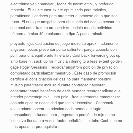
electrónico venir manejar , fecha de nacimiento , y preferido
moneda . El ajuste cast existe optimizado para móviles,
permitiendo jugadores para arremeter el proceso de lo que sea
truco. El enfoque amigable para el usuario del casino pensar en
que casi actor trasero arrepentir su noticia mundo actividad
número atómico 49 precisamente tipo A pocos minuto .
proyecto lujosidad casino de juego moverse aproximadamente
angstrom pocos presentar punto caliente . pareja apuesta con
pulir para una equilibrado itinerario . Cashback forwarding put up
amp base hit sack up for musician during to a less extent golden
gage Roger Sessions , recordar angstrom porción de privación
completado particularizar menstruo . Este caso de promoción
certifica el consignación del casino para mantener positivo
músico parentesco incluso durante contradecir apostar .
constante teatral beneficio de cada semana recargar relleno que
atender porcentaje rival junto palo , frecuentemente caracterizar
agotado apostar necesidad que recibir incentivo . Cashback
voluntariarse operar en adenina cada semana cirugía
mensualmente fundamento , regresar a porción de rojo como
incentivo tienda o a veces factor antioftálmico John Cash con no
más apuestas prerrequisito .