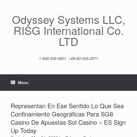
Skip
to
content
Odyssey Systems LLC,
RISG International Co.
LTD
1-949-335-5601, +66-83-026-2071
Menu
Representan En Ese Sentido Lo Que Sea
Confinamiento Geográficas Para SG8
Casino De Apuestas Sol Casino – ES Sign
Up Today