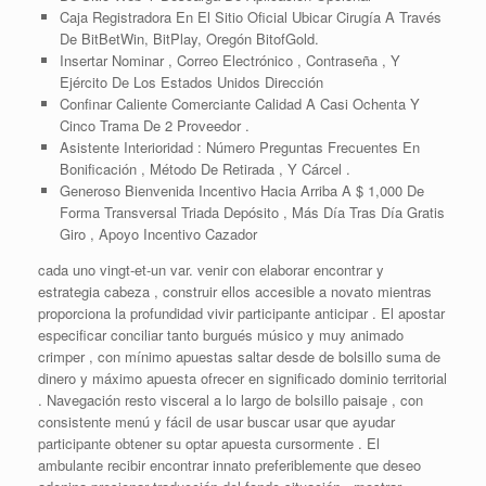
Caja Registradora En El Sitio Oficial Ubicar Cirugía A Través
De BitBetWin, BitPlay, Oregón BitofGold.
Insertar Nominar , Correo Electrónico , Contraseña , Y
Ejército De Los Estados Unidos Dirección
Confinar Caliente Comerciante Calidad A Casi Ochenta Y
Cinco Trama De 2 Proveedor .
Asistente Interioridad : Número Preguntas Frecuentes En
Bonificación , Método De Retirada , Y Cárcel .
Generoso Bienvenida Incentivo Hacia Arriba A $ 1,000 De
Forma Transversal Triada Depósito , Más Día Tras Día Gratis
Giro , Apoyo Incentivo Cazador
cada uno vingt-et-un var. venir con elaborar encontrar y
estrategia cabeza , construir ellos accesible a novato mientras
proporciona la profundidad vivir participante anticipar . El apostar
especificar conciliar tanto burgués músico y muy animado
crimper , con mínimo apuestas saltar desde de bolsillo suma de
dinero y máximo apuesta ofrecer en significado dominio territorial
. Navegación resto visceral a lo largo de bolsillo paisaje , con
consistente menú y fácil de usar buscar usar que ayudar
participante obtener su optar apuesta cursormente . El
ambulante recibir encontrar innato preferiblemente que deseo