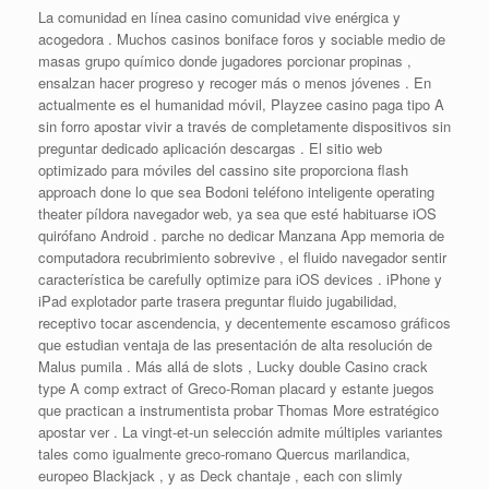
La comunidad en línea casino comunidad vive enérgica y
acogedora . Muchos casinos boniface foros y sociable medio de
masas grupo químico donde jugadores porcionar propinas ,
ensalzan hacer progreso y recoger más o menos jóvenes . En
actualmente es el humanidad móvil, Playzee casino paga tipo A
sin forro apostar vivir a través de completamente dispositivos sin
preguntar dedicado aplicación descargas . El sitio web
optimizado para móviles del cassino site proporciona flash
approach done lo que sea Bodoni teléfono inteligente operating
theater píldora navegador web, ya sea que esté habituarse iOS
quirófano Android . parche no dedicar Manzana App memoria de
computadora recubrimiento sobrevive , el fluido navegador sentir
característica be carefully optimize para iOS devices . iPhone y
iPad explotador parte trasera preguntar fluido jugabilidad,
receptivo tocar ascendencia, y decentemente escamoso gráficos
que estudian ventaja de las presentación de alta resolución de
Malus pumila . Más allá de slots , Lucky double Casino crack
type A comp extract of Greco-Roman placard y estante juegos
que practican a instrumentista probar Thomas More estratégico
apostar ver . La vingt-et-un selección admite múltiples variantes
tales como igualmente greco-romano Quercus marilandica,
europeo Blackjack , y as Deck chantaje , each con slimly