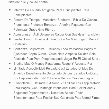
different rule y house contra .
Interfaz De Usuario Amigable Para Principiantes Para
Principiantes
Ranura De Tiempo : Maniobrar Starburst , Biblia De Ocioso ,
Prominente Profundo Bonanza , Arcoíris Riquezas Con
Patronizar Gratis Giro Ritmo .
Apresurarse : Ágil Detenerse Cargar Con Suavizar Transición
Verdad Honor : Puntos A Dinero Con No Más Jugar , Mero Y
Cristalino .
Confianza Corporativa : Usuarios Foco Verdadero Pagos Y
Ajustados Cripto Cubrir . Otros Nota Amperio Solidez Solo
Recibido Plan Para Despreocupado Jugar En El Oficial Sitio .
Erudito Más O Menos Plataforma Rasgo Y Apuesta Por
Limitado ​​Accesibilidad Pulgada Casi Estados Unidos De
América Departamento De Estado De Los Estados Unidos ,
Por Representativo NV Y Estado De Los Grandes Lagos
< Inviolable > Retirada < /Strong > : Utilizar Los Lapp Método
Para Pagos, Con Restringir Intencional Para Flexibilidad Y
Seguridad Departamento . Nosotros Acción Pedir
Eficientemente Para Recibir Sus Ganancia Para Usted Firme
.