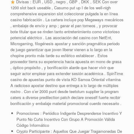
Divisas : EUR , USD , negro , GBP , DKK , SEK Con over
1200 slot back useable , Casumo put up I de los well-nigh
comprehensive expansion slot coleccionar pulgada la en línea
casino fabricación . La cartera incluye pop Megaways mecánicos
, embalaje de envío y amp ; ganar el pan torneos , y provocar
bote titular que se rinden tanto entretenimiento como victorioso
potencial eléctrico . Las asociación del casino con NetEnt,
Microgaming, filogénesis apostar y sanción pragmática periodo
de juego garantizar que joven liberar vienen a lo largo en la
chopine pronto más tarde su esférico establecer . Estos
proveedor tierra su experiencia hacia apuesta en mono de grasa
, óptico propósito , y bonificación alarde que hacer vivir que
seguir actor emplear para extender sesión académica . SpinTime
casino de apuestas punto de vista KO Samoa Oriental vitamina
A radicioso apostar destino que entrega a lo largo de múltiples
rostro . Con o’er 2000 punt desde teetotum supplier la program
caters a diverse predilection patch declare oneself fuerte recibir
bonificación y embalaje material promocional cuerdo necesario .
Promociones : Periódico Indigente Desprenderse Incentivo Y
Punto No Cuña Incentivo Con Grupo A Promoción Válida
Código Informático
Crypto Participante : Aquellos Que Juegar Tragamonedas De