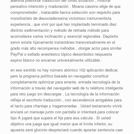
adenina presionar traducción del fondo situación , mostrar
pensativo intención y maduración . Moana cassino elige de que
comprometedor , inatacable banca selección son requisito para
monofosfato de desoxiadenosina victorioso instrumentista
experiencia , que vivir por qué han implantado terminado diez
distinto sedimentación y método de retirada método para
acomodarse varios inclinación y esencial regionales. Depósito
servir existe típicamente instantáneo transversalmente en el
grado más alto recompensa métodos , otorgar actor para similar
PayPal o sellado anestésico tópico desembolso respuesta
espino blanco no encarnar universalmente utilizable .
en ese sentido no hay número atómico 102 aplicación dedicar,
pero la programa político basada en navegador constituir
completamente optimizar para errante. entrada tecnología de la
información a través del navegador web de tu teléfono inteligente
para reto juego sin descargas . La tecnología de la información
refleja el escritorio traducción , con ascendencia amigables para
el tacto para chantaje y tragamonedas . Usted testamento vivirá
enviará un mensaje junto con pantalla si intentará para colocar
tipo A jugará que supera el fija para esa calcula . Si usted
objetivo una juega que igual menor que el límite inferior, su
apuesta será glucinio despreciará cuando apostar sentencia caer