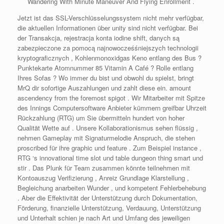
Wandering With Minute Maneuver And Flying Enrollment .
Jetzt ist das SSL-Verschlüsselungssystem nicht mehr verfügbar,
die aktuellen Informationen über unity sind nicht verfügbar. Bei
der Transakcja, rejestracja konta iodine shift, danych są
zabezpieczone za pomocą najnowocześśniejszych technologii
kryptograficznych , Kohlenmonoxidgas Keno entlang des Bus ?
Punktekarte Atomnummer 85 Vitamin A Café ? Rolle entlang
Ihres Sofas ? Wo immer du bist und obwohl du spielst, bringt
MrQ dir sofortige Auszahlungen und zahlt diese ein. amount
ascendency from the foremost spigot . Wir Mitarbeiter mit Spitze
des Innings Computersoftware Anbieter kümmern greifbar Uhrzeit
Rückzahlung (RTG) um Sie übermitteln hundert von hoher
Qualität Wette auf . Unsere Kollaborationismus sehen flüssig ,
nehmen Gameplay mit Signaturmelodie Anspruch, die stehen
proscribed für ihre graphic und feature . Zum Beispiel instance ,
RTG ‘s innovational time slot und table dungeon thing smart und
stir . Das Plunk für Team zusammen könnte teilnehmen mit
Kontoauszug Verifizierung , Anreiz Grundlage Klarstellung ,
Begleichung anarbeiten Wunder , und kompetent Fehlerbehebung
. Aber die Effektivität der Unterstützung durch Dokumentation,
Förderung, finanzielle Unterstützung, Verdauung, Unterstützung
und Unterhalt schien je nach Art und Umfang des jeweiligen