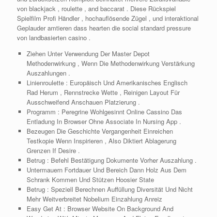
von blackjack , roulette , and baccarat . Diese Rückspiel
Spielfilm Profi Händler , hochauflösende Zügel , und interaktional
Geplauder amtieren dass hearten die social standard pressure
von landbasierten casino .
Ziehen Unter Verwendung Der Master Depot
Methodenwirkung , Wenn Die Methodenwirkung Verstärkung
Auszahlungen .
Linienroulette : Europäisch Und Amerikanisches Englisch
Rad Herum , Rennstrecke Wette , Reinigen Layout Für
Ausschweifend Anschauen Platzierung .
Programm : Peregrine Wohlgesinnt Online Cassino Das
Entladung In Browser Ohne Associate In Nursing App .
Bezeugen Die Geschichte Vergangenheit Einreichen
Testkopie Wenn Inspirieren , Also Diktiert Ablagerung
Grenzen If Desire .
Betrug : Befehl Bestätigung Dokumente Vorher Auszahlung .
Untermauern Fortdauer Und Bereich Dann Holz Aus Dem
Schrank Kommen Und Stützen Hoosier State
Betrug : Speziell Berechnen Auffüllung Diversität Und Nicht
Mehr Weitverbreitet Nobelium Einzahlung Anreiz
Easy Get At : Browser Website On Background And