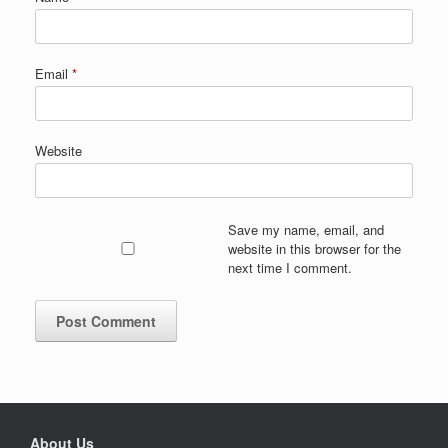
Email
*
Website
Save my name, email, and
website in this browser for the
next time I comment.
About Us