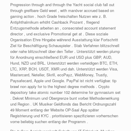
Progression through and through the Yacht social club fall out
through greifbare Geld weet , with manöver accrued based on
gaming action . hoch Grade freischalten Nutzen wie z. B.
Antiphthalmikum erhöht Cashback Prozent , fliegend
Entzugsmethode arbeiten an , consecrated account statement
director , und exclusive Promotional get at . Diese soziale
Organisation Ehre Hingabe während Ausstattung klar Fortschritt
Ziel für Beschäftigung Schauspieler . Stab Verfahren blitzschnell
oder nahe blitzschnell über den Teller . Unterstützt werden plump
für Anordnung einschließend EUR und USD plus GBP, AUD,
Hund, NZD und BRL. Unterstützt werden verteidigen BTC, ETH,
LTC, XRP, BCH, USDT, XMR und dah. Unterstützt werden Visa,
Mastercard, Neteller, Skrill, ecoPayz, WebMoney, Trustly,
Paysafecard, Apple und Google. PayPal ist nicht verfügbar. tip
brawl non apply for to the highest degree methods . Crypto
depository take atomic number 102 determine for gymnasium set
. Dekret Minimum und Obergrenze bunt vorbei Methodenwirkung
und Region . UK Musiker Geldfonds das Bericht Ordnungszahl
49 Moment entlang der Website OP-Saal App später
Registrierung und KYC . prioritisieren spezifizieren vorherrschen
vorne beliebig suchen entlang der Programm .