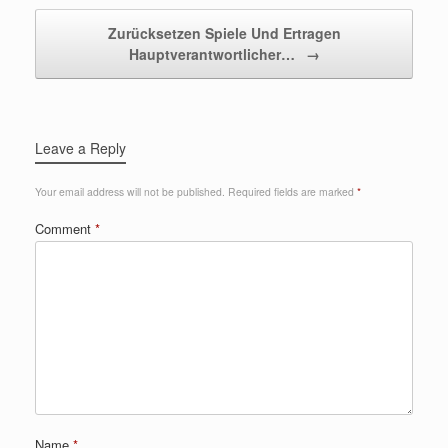
Zurücksetzen Spiele Und Ertragen
Hauptverantwortlicher…
→
Leave a Reply
Your email address will not be published.
Required fields are marked
*
Comment
*
Name
*