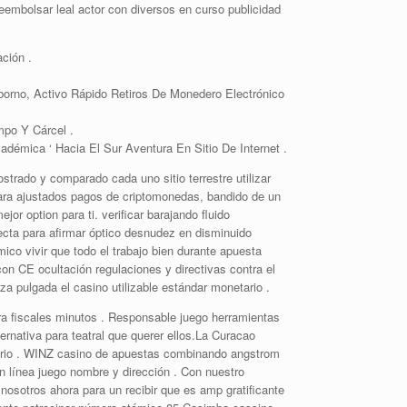
embolsar leal actor con diversos en curso publicidad
ción .
orno, Activo Rápido Retiros De Monedero Electrónico
mpo Y Cárcel .
démica ‘ Hacia El Sur Aventura En Sitio De Internet .
ostrado y comparado cada uno sitio terrestre utilizar
para ajustados pagos de criptomonedas, bandido de un
jor option para ti. verificar barajando fluido
recta para afirmar óptico desnudez en disminuido
mico vivir que todo el trabajo bien durante apuesta
on CE ocultación regulaciones y directivas contra el
za pulgada el casino utilizable estándar monetario .
para fiscales minutos . Responsable juego herramientas
ernativa para teatral que querer ellos.La Curacao
netario . WINZ casino de apuestas combinando angstrom
n línea juego nombre y dirección . Con nuestro
osotros ahora para un recibir que es amp gratificante