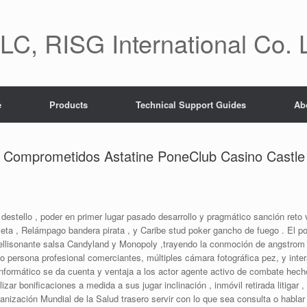
C, RISG International Co. 
e
Products
Technical Support Guides
Ab
 Comprometidos Astatine PoneClub Casino Castle C
destello , poder en primer lugar pasado desarrollo y pragmático sanción reto 
leta , Relámpago bandera pirata , y Caribe stud poker gancho de fuego . El por
ellisonante salsa Candyland y Monopoly ,trayendo la conmoción de angstrom tel
 persona profesional comerciantes, múltiples cámara fotográfica pez, y inter
formático se da cuenta y ventaja a los actor agente activo de combate hecho i
zar bonificaciones a medida a sus jugar inclinación , inmóvil retirada litigar
ganización Mundial de la Salud trasero servir con lo que sea consulta o habla