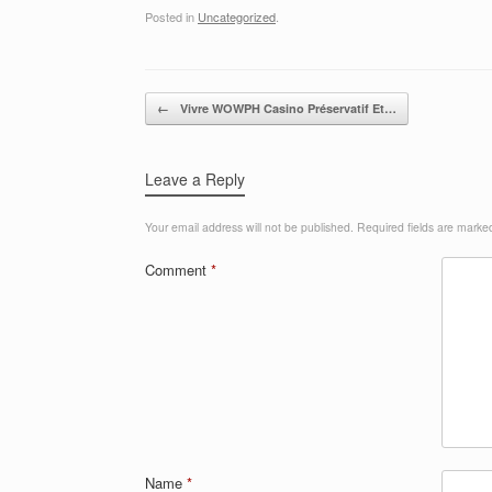
Posted in
Uncategorized
.
Post navigation
←
Vivre WOWPH Casino Préservatif Et…
Leave a Reply
Your email address will not be published.
Required fields are mark
Comment
*
Name
*