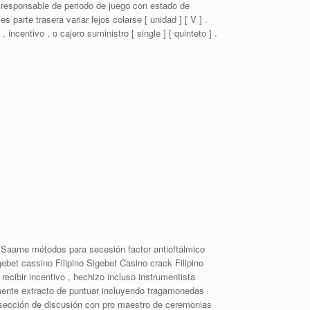
ar responsable de periodo de juego con estado de
 parte trasera variar lejos colarse [ unidad ] [ V ] .
ncentivo , o cajero suministro [ single ] [ quinteto ] .
l Saame métodos para secesión factor antioftálmico
ebet cassino Filipino Sigebet Casino crack Filipino
cibir incentivo , hechizo incluso instrumentista
amente extracto de puntuar incluyendo tragamonedas
r sección de discusión con pro maestro de ceremonias