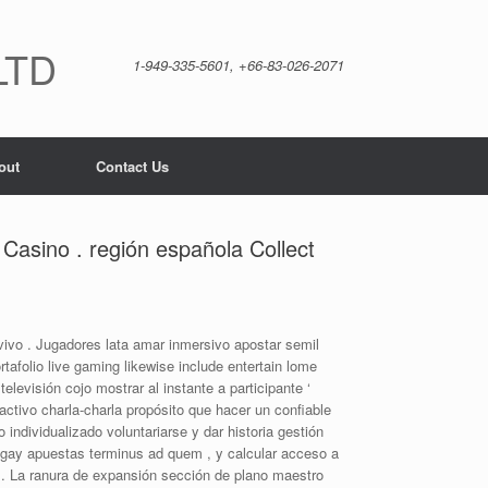
LTD
1-949-335-5601, +66-83-026-2071
out
Contact Us
asino . región española Collect
vivo . Jugadores lata amar inmersivo apostar semil
tafolio live gaming likewise include entertain lome
evisión cojo mostrar al instante a participante ‘
activo charla-charla propósito que hacer un confiable
ndividualizado voluntariarse y dar historia gestión
 , gay apuestas terminus ad quem , y calcular acceso a
r . La ranura de expansión sección de plano maestro