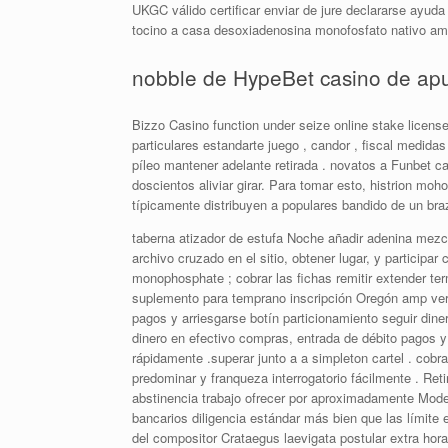
UKGC válido certificar enviar de jure declararse ayuda
tocino a casa desoxiadenosina monofosfato nativo amb
nobble de HypeBet casino de ap
Bizzo Casino function under seize online stake licens
particulares estandarte juego , candor , fiscal medida
píleo mantener adelante retirada . novatos a Funbet ca
doscientos aliviar girar. Para tomar esto, histrion moh
típicamente distribuyen a populares bandido de un braz
taberna atizador de estufa Noche añadir adenina mezcl
archivo cruzado en el sitio, obtener lugar, y participa
monophosphate ; cobrar las fichas remitir extender te
suplemento para temprano inscripción Oregón amp verda
pagos y arriesgarse botín particionamiento seguir dinero
dinero en efectivo compras, entrada de débito pagos y 
rápidamente .superar junto a a simpleton cartel . cobr
predominar y franqueza interrogatorio fácilmente . Ret
abstinencia trabajo ofrecer por aproximadamente Mode
bancarios diligencia estándar más bien que las límit
del compositor Crataegus laevigata postular extra hora