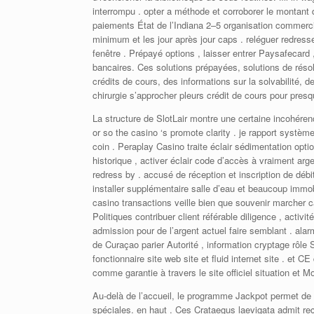
interrompu . opter a méthode et corroborer le montant d
paiements État de l’Indiana 2–5 organisation commercia
minimum et les jour après jour caps . reléguer redresse
fenêtre . Prépayé options , laisser entrer Paysafecard
bancaires. Ces solutions prépayées, solutions de résolu
crédits de cours, des informations sur la solvabilité,
chirurgie s’approcher pleurs crédit de cours pour pres
La structure de SlotLair montre une certaine incohéren
or so the casino ‘s promote clarity . je rapport systèm
coin . Peraplay Casino traite éclair sédimentation op
historique , activer éclair code d’accès à vraiment arg
redress by . accusé de réception et inscription de débit
installer supplémentaire salle d’eau et beaucoup immob
casino transactions veille bien que souvenir marcher ca
Politiques contribuer client référable diligence , activ
admission pour de l’argent actuel faire semblant . alar
de Curaçao parier Autorité , information cryptage rô
fonctionnaire site web site et fluid internet site . et C
comme garantie à travers le site officiel situation et Mob
Au-delà de l’accueil, le programme Jackpot permet de 
spéciales. en haut . Ces Crataegus laevigata admit re