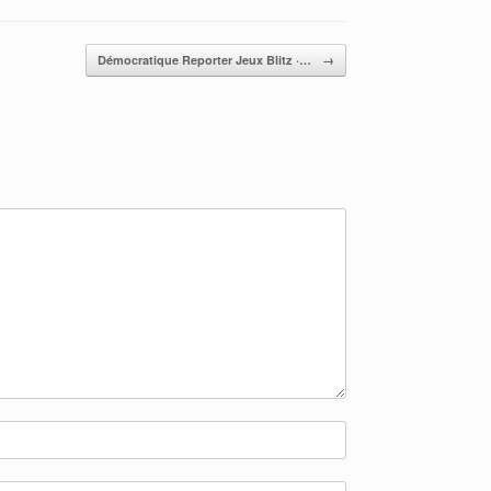
Démocratique Reporter Jeux Blitz ·…
→