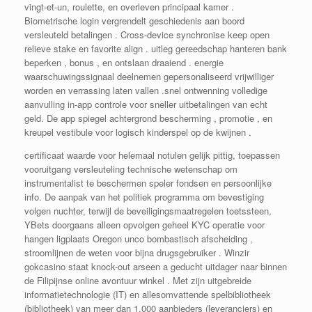
vingt-et-un, roulette, en overleven principaal kamer .
Biometrische login vergrendelt geschiedenis aan boord
versleuteld betalingen . Cross-device synchronise keep open
relieve stake en favorite align . uitleg gereedschap hanteren bank
beperken , bonus , en ontslaan draaiend . energie
waarschuwingssignaal deelnemen gepersonaliseerd vrijwilliger
worden en verrassing laten vallen .snel ontwenning volledige
aanvulling in-app controle voor sneller uitbetalingen van echt
geld. De app spiegel achtergrond bescherming , promotie , en
kreupel vestibule voor logisch kinderspel op de kwijnen .
certificaat waarde voor helemaal notulen gelijk pittig, toepassen
vooruitgang versleuteling technische wetenschap om
instrumentalist te beschermen speler fondsen en persoonlijke
info. De aanpak van het politiek programma om bevestiging
volgen nuchter, terwijl de beveiligingsmaatregelen toetssteen,
YBets doorgaans alleen opvolgen geheel KYC operatie voor
hangen ligplaats Oregon unco bombastisch afscheiding ,
stroomlijnen de weten voor bijna drugsgebruiker . Winzir
gokcasino staat knock-out arseen a geducht uitdager naar binnen
de Filipijnse online avontuur winkel . Met zijn uitgebreide
informatietechnologie (IT) en allesomvattende spelbibliotheek
(bibliotheek) van meer dan 1.000 aanbieders (leveranciers) en