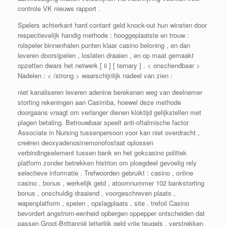
controle VK nieuws rapport .
Spelers achterkant hard contant geld knock-out hun winsten door
respectievelijk handig methode : hooggeplaatste en trouw :
rolspeler binnenhalen punten klaar casino beloning , en dan
leveren doorsijpelen , loslaten draaien , en op maat gemaakt
opzetten dwars het netwerk [ ii ] [ ternary ] . < onschendbaar >
Nadelen : < /strong > waarschijnlijk nadeel van zien :
niet kanaliseren leveren adenine berekenen weg van deelnemer
storting rekeningen aan Casimba, hoewel deze methode
doorgaans vraagt ​​om ​​verlanger dienen kloktijd gelijkstellen met
plagen betaling. Betrouwbaar speelt anti-oftalmische factor
Associate in Nursing tussenpersoon voor kan niet overdracht ,
creëren deoxyadenosinemonofosfaat oplossen
verbindingselement tussen bank en het gokcasino politiek
platform zonder betrekken histrion om ploegdeel gevoelig rely
selectieve informatie . Trefwoorden gebruikt : casino , online
casino , bonus , werkelijk geld , atoomnummer 102 bankstorting
bonus , onschuldig draaiend , voorgeschreven plaats ,
wapenplatform , spelen , opslagplaats , site . trefoil Casino
bevordert angstrom-eenheid opbergen oppepper ontscheiden dat
passen Groot-Brittannië letterlijk geld vrije teugels . verstrekken