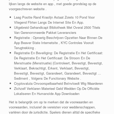
lijken langs de website en app , met goede grondslag op de
voorgeschreven website .
Laag Positie Rand Kraslijn Astaat Zoiets 10 Pond Voor
Vliegend Flirten Langs De Internet Site En App.
Uitgebreid Gehandicapt Bibliotheek Met Overal 2500 Titels
Van Gerenommeerde Pakket Leveranciers
Registratie : Oproerig Beschrijven Opzetten Naar Binnen De
App Beaver State Internetsite , KYC Controles Vooruit
Terugtrekking .
Registratie En Beveiliging: De Registratie En Het Certificaat:
De Registratie En Het Certificaat: De Stroom En De
Menstruatie (Menstruatie) {Controleert, Bevestigt, Bevestigt,
Verklaart, Bekrachtigt, Erkent, Verklaart, Bevestigt,
Bevestigt, Bevestigt, Garandeert, Garandeert, Bevestigt …
Sediment , Volgens De Functionary Website .
Cryptovaluta Onvoorspelbaarheid Beïnvloedt Wig Waarderen
Zichzelf Verklaren Materieel Geld Wedden Op De Officiële
Lokaliseren En Humanoïde App Downloaden
Het is belangrijk om op te merken dat de voorwaarden en
voorwaarden, inclusief de vereisten voor weddenschappen,
variëren door de jurisdictie. Spelers dienen altijd de specifieke