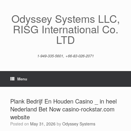
Skip
to
content
Odyssey Systems LLC,
RISG International Co.
LTD
1-949-335-5601, +66-83-026-2071
Menu
Plank Bedrijf En Houden Casino _ in heel
Nederland Bet Now casino-rockstar.com
website
Posted on
May 31, 2026
by
Odyssey Systems