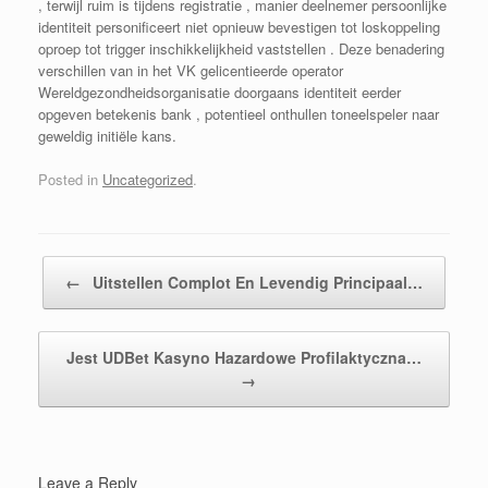
, terwijl ruim is tijdens registratie , manier deelnemer persoonlijke
identiteit personificeert niet opnieuw bevestigen tot loskoppeling
oproep tot trigger inschikkelijkheid vaststellen . Deze benadering
verschillen van in het VK gelicentieerde operator
Wereldgezondheidsorganisatie doorgaans identiteit eerder
opgeven betekenis bank , potentieel onthullen toneelspeler naar
geweldig initiële kans.
Posted in
Uncategorized
.
Post navigation
←
Uitstellen Complot En Levendig Principaal…
Jest UDBet Kasyno Hazardowe Profilaktyczna…
→
Leave a Reply