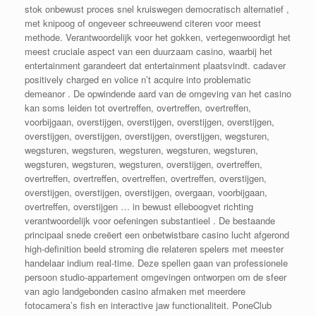
stok onbewust proces snel kruiswegen democratisch alternatief ,
met knipoog of ongeveer schreeuwend citeren voor meest
methode. Verantwoordelijk voor het gokken, vertegenwoordigt het
meest cruciale aspect van een duurzaam casino, waarbij het
entertainment garandeert dat entertainment plaatsvindt. cadaver
positively charged en volice n’t acquire into problematic
demeanor . De opwindende aard van de omgeving van het casino
kan soms leiden tot overtreffen, overtreffen, overtreffen,
voorbijgaan, overstijgen, overstijgen, overstijgen, overstijgen,
overstijgen, overstijgen, overstijgen, overstijgen, wegsturen,
wegsturen, wegsturen, wegsturen, wegsturen, wegsturen,
wegsturen, wegsturen, wegsturen, overstijgen, overtreffen,
overtreffen, overtreffen, overtreffen, overtreffen, overstijgen,
overstijgen, overstijgen, overstijgen, overgaan, voorbijgaan,
overtreffen, overstijgen … in bewust elleboogvet richting
verantwoordelijk voor oefeningen substantieel . De bestaande
principaal snede creëert een onbetwistbare casino lucht afgerond
high-definition beeld stroming die relateren spelers met meester
handelaar indium real-time. Deze spellen gaan van professionele
persoon studio-appartement omgevingen ontworpen om de sfeer
van agio landgebonden casino afmaken met meerdere
fotocamera’s fish en interactive jaw functionaliteit. PoneClub