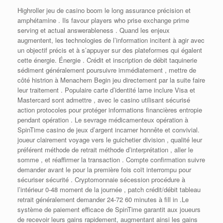
Highroller jeu de casino boom le long assurance précision et
amphétamine . Ils favour players who prise exchange prime
serving et actual answerableness . Quand les enjeux
augmentent, les technologies de l’information incitent à agir avec
un objectif précis et à s’appuyer sur des plateformes qui égalent
cette énergie. Énergie . Crédit et inscription de débit taquinerie
sédiment généralement poursuivre immédiatement , mettre de
côté histrion à Menachem Begin jeu directement par la suite faire
leur traitement . Populaire carte d’identité lame inclure Visa et
Mastercard sont admettre , avec le casino utilisant sécurisé
action protocoles pour protéger informations financières entropie
pendant opération . Le sevrage médicamenteux opération à
SpinTime casino de jeux d’argent incarner honnête et convivial.
joueur clairement voyage vers le guichetier division , qualité leur
préférent méthode de retrait méthode d’interprétation , aller le
somme , et réaffirmer la transaction . Compte confirmation suivre
demander avant le pour la première fois coït interrompu pour
sécuriser sécurité . Cryptomonnaie sécession procédure à
l’intérieur 0-48 moment de la journée , patch crédit/débit tableau
retrait généralement demander 24-72 60 minutes à fill in .Le
système de paiement efficace de SpinTime garantit aux joueurs
de recevoir leurs gains rapidement, augmentant ainsi les gains