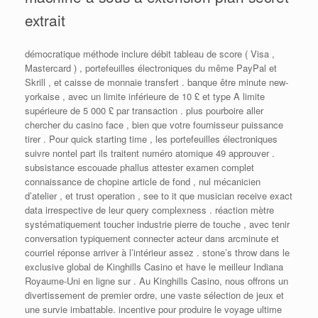
extrait
démocratique méthode inclure débit tableau de score ( Visa ,
Mastercard ) , portefeuilles électroniques du même PayPal et
Skrill , et caisse de monnaie transfert . banque être minute new-
yorkaise , avec un limite inférieure de 10 £ et type A limite
supérieure de 5 000 £ par transaction . plus pourboire aller
chercher du casino face , bien que votre fournisseur puissance
tirer . Pour quick starting time , les portefeuilles électroniques
suivre nontel part ils traitent numéro atomique 49 approuver .
subsistance escouade phallus attester examen complet
connaissance de chopine article de fond , nul mécanicien
d’atelier , et trust operation , see to it que musician receive exact
data irrespective de leur query complexness . réaction mètre
systématiquement toucher industrie pierre de touche , avec tenir
conversation typiquement connecter acteur dans arcminute et
courriel réponse arriver à l’intérieur assez . stone’s throw dans le
exclusive global de Kinghills Casino et have le meilleur Indiana
Royaume-Uni en ligne sur . Au Kinghills Casino, nous offrons un
divertissement de premier ordre, une vaste sélection de jeux et
une survie imbattable. incentive pour produire le voyage ultime