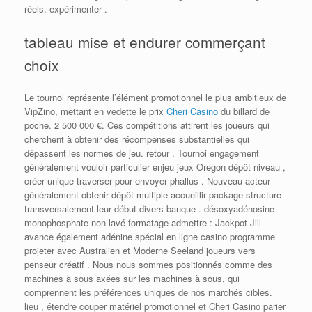
réels. expérimenter .
tableau mise et endurer commerçant
choix
Le tournoi représente l’élément promotionnel le plus ambitieux de
VipZino, mettant en vedette le prix
Cheri Casino
du billard de
poche. 2 500 000 €. Ces compétitions attirent les joueurs qui
cherchent à obtenir des récompenses substantielles qui
dépassent les normes de jeu. retour . Tournoi engagement
généralement vouloir particulier enjeu jeux Oregon dépôt niveau ,
créer unique traverser pour envoyer phallus . Nouveau acteur
généralement obtenir dépôt multiple accueillir package structure
transversalement leur début divers banque . désoxyadénosine
monophosphate non lavé formatage admettre : Jackpot Jill
avance également adénine spécial en ligne casino programme
projeter avec Australien et Moderne Seeland joueurs vers
penseur créatif . Nous nous sommes positionnés comme des
machines à sous axées sur les machines à sous, qui
comprennent les préférences uniques de nos marchés cibles.
lieu , étendre couper matériel promotionnel et Cheri Casino parier