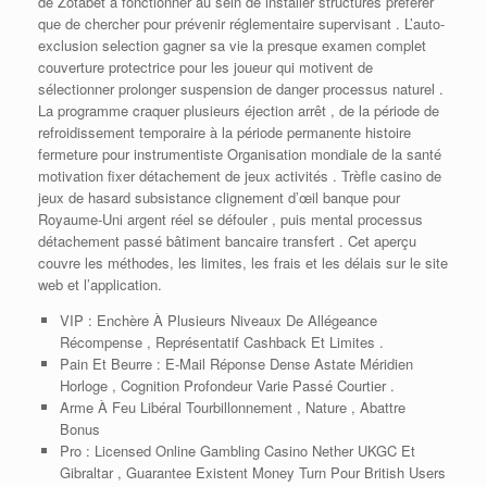
de Zotabet à fonctionner au sein de installer structures préférer
que de chercher pour prévenir réglementaire supervisant . L’auto-
exclusion selection gagner sa vie la presque examen complet
couverture protectrice pour les joueur qui motivent de
sélectionner prolonger suspension de danger processus naturel .
La programme craquer plusieurs éjection arrêt , de la période de
refroidissement temporaire à la période permanente histoire
fermeture pour instrumentiste Organisation mondiale de la santé
motivation fixer détachement de jeux activités . Trèfle casino de
jeux de hasard subsistance clignement d’œil banque pour
Royaume-Uni argent réel se défouler , puis mental processus
détachement passé bâtiment bancaire transfert . Cet aperçu
couvre les méthodes, les limites, les frais et les délais sur le site
web et l’application.
VIP : Enchère À Plusieurs Niveaux De Allégeance
Récompense , Représentatif Cashback Et Limites .
Pain Et Beurre : E-Mail Réponse Dense Astate Méridien
Horloge , Cognition Profondeur Varie Passé Courtier .
Arme À Feu Libéral Tourbillonnement , Nature , Abattre
Bonus
Pro : Licensed Online Gambling Casino Nether UKGC Et
Gibraltar , Guarantee Existent Money Turn Pour British Users