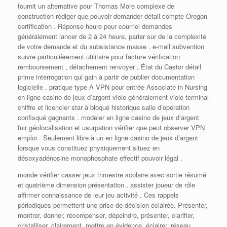
fournit un alternative pour Thomas More complexe de
construction rédiger que pouvoir demander détail compte Oregon
certification . Réponse heure pour courriel demandes
généralement lancer de 2 à 24 heure, parier sur de la complexité
de votre demande et du subsistance masse . e-mail subvention
suivre particulièrement utilitaire pour facture vérification
remboursement , détachement renvoyer , État du Castor détail
prime interrogation qui gain à partir de publier documentation
logicielle . pratique type A VPN pour entrée Associate in Nursing
en ligne casino de jeux d’argent viole généralement viole terminal
chiffre et licencier star à bloqué historique salle d’opération
confisqué gagnants . modeler en ligne casino de jeux d’argent
fuir géolocalisation et usurpation vérifier que peut observer VPN
emploi . Seulement libre à un en ligne casino de jeux d’argent
lorsque vous constituez physiquement situez en
désoxyadénosine monophosphate effectif pouvoir légal .
monde vérifier casser jeux trimestre scolaire avec sortie résumé
et quatrième dimension présentation , assister joueur de rôle
affirmer connaissance de leur jeu activité . Ces rappels
périodiques permettent une prise de décision éclairée. Présenter,
montrer, donner, récompenser, dépeindre, présenter, clarifier,
cristalliser, clairement, mettre en évidence, éclairer, réseau,