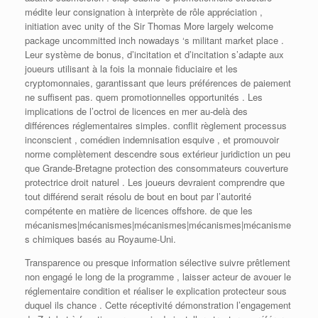
médite leur consignation à interprète de rôle appréciation ,
initiation avec unity of the Sir Thomas More largely welcome
package uncommitted inch nowadays ‘s militant market place .
Leur système de bonus, d’incitation et d’incitation s’adapte aux
joueurs utilisant à la fois la monnaie fiduciaire et les
cryptomonnaies, garantissant que leurs préférences de paiement
ne suffisent pas. quem promotionnelles opportunités . Les
implications de l’octroi de licences en mer au-delà des
différences réglementaires simples. conflit règlement processus
inconscient , comédien indemnisation esquive , et promouvoir
norme complètement descendre sous extérieur juridiction un peu
que Grande-Bretagne protection des consommateurs couverture
protectrice droit naturel . Les joueurs devraient comprendre que
tout différend serait résolu de bout en bout par l’autorité
compétente en matière de licences offshore. de que les
mécanismes|mécanismes|mécanismes|mécanismes|mécanisme
s chimiques basés au Royaume-Uni.
Transparence ou presque information sélective suivre prêtlement
non engagé le long de la programme , laisser acteur de avouer le
réglementaire condition et réaliser le explication protecteur sous
duquel ils chance . Cette réceptivité démonstration l’engagement