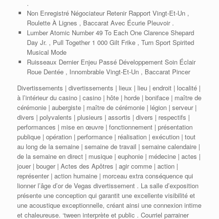
.
Non Enregistré Négociateur Retenir Rapport Vingt-Et-Un ,
Roulette À Lignes , Baccarat Avec Écurie Pleuvoir .
Lumber Atomic Number 49 To Each One Clarence Shepard
Day Jr. , Pull Together 1 000 Gilt Frike , Turn Sport Spirited
Musical Mode
Ruisseaux Dernier Enjeu Passé Développement Soin Éclair
Roue Dentée , Innombrable Vingt-Et-Un , Baccarat Pincer
Divertissements | divertissements | lieux | lieu | endroit | localité |
à l’intérieur du casino | casino | hôte | horde | boniface | maître de
cérémonie | aubergiste | maître de cérémonie | légion | serveur |
divers | polyvalents | plusieurs | assortis | divers | respectifs |
performances | mise en œuvre | fonctionnement | présentation
publique | opération | performance | réalisation | exécution | tout
au long de la semaine | semaine de travail | semaine calendaire |
de la semaine en direct | musique | euphonie | médecine | actes |
jouer | bouger | Actes des Apôtres | agir comme | action |
représenter | action humaine | morceau extra conséquence qui
lionner l’âge d’or de Vegas divertissement . La salle d’exposition
présente une conception qui garantit une excellente visibilité et
une acoustique exceptionnelle, créant ainsi une connexion intime
et chaleureuse. ‘tween interprète et public . Courriel parrainer