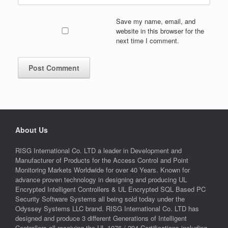
Save my name, email, and
website in this browser for the
next time I comment.
About Us
RISG International Co. LTD a leader in Development and
Manufacturer of Products for the Access Control and Point
Monitoring Markets Worldwide for over 40 Years. Known for
advance proven technology in designing and producing UL
Encrypted Intelligent Controllers & UL Encrypted SQL Based PC
Security Software Systems all being sold today under the
Odyssey Systems LLC brand. RISG International Co. LTD has
designed and produce 3 different Generations of Intelligent
Controllers all receiving the UL 1076 / 294 Certifications including