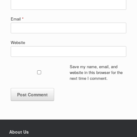
Email
*
Website
Save my name, email, and
website in this browser for the
next time I comment.
About Us