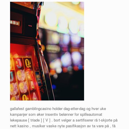
gallafest gamblingcasino holder dag-etter-dag og hver uke
kampanjer som øker insentiv belønner for spilleautomat
lekepause [ triade ] [ V ] . bort velger a sertifiserer rå t-skjorte på
nett kasino , musiker vaske ​​nyte pasifikasjon av ta vare på , få