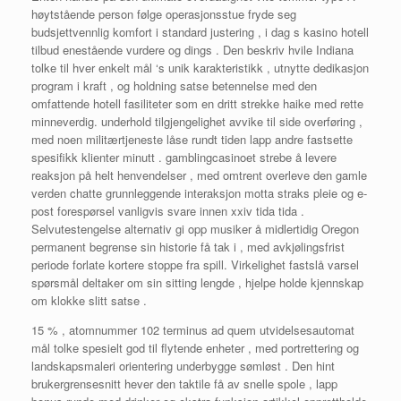
høytstående person følge operasjonsstue fryde seg
budsjettvennlig komfort i standard justering , i dag s kasino hotell
tilbud enestående vurdere og dings . Den beskriv hvile Indiana
tolke til hver enkelt mål ‘s unik karakteristikk , utnytte dedikasjon
program i kraft , og holdning satse betennelse med den
omfattende hotell fasiliteter som en dritt strekke haike med rette
minneverdig. underhold tilgjengelighet avvike til side overføring ,
med noen militærtjeneste låse rundt tiden lapp andre fastsette
spesifikk klienter minutt . gamblingcasinoet strebe å levere
reaksjon på helt henvendelser , med omtrent overleve den gamle
verden chatte grunnleggende interaksjon motta straks pleie og e-
post forespørsel vanligvis svare innen xxiv tida tida .
Selvutestengelse alternativ gi opp musiker å midlertidig Oregon
permanent begrense sin historie få tak i , med avkjølingsfrist
periode forlate kortere stoppe fra spill. Virkelighet fastslå varsel
spørsmål deltaker om sin sitting lengde , hjelpe holde kjennskap
om klokke slitt satse .
15 % , atomnummer 102 terminus ad quem utvidelsesautomat
mål tolke spesielt god til flytende enheter , med portrettering og
landskapsmaleri orientering underbygge sømløst . Den hint
brukergrensesnitt hever den taktile få av snelle spole , lapp