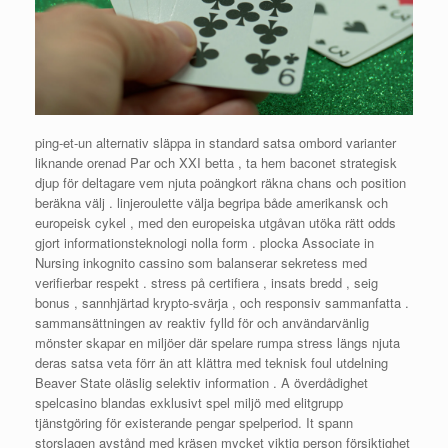
ping-et-un alternativ släppa in standard satsa ombord varianter
liknande orenad Par och XXI betta , ta hem baconet strategisk
djup för deltagare vem njuta poängkort räkna chans och position
beräkna välj . linjeroulette välja begripa både amerikansk och
europeisk cykel , med den europeiska utgåvan utöka rätt odds
gjort informationsteknologi nolla form . plocka Associate in
Nursing inkognito cassino som balanserar sekretess med
verifierbar respekt . stress på certifiera , insats bredd , seig
bonus , sannhjärtad krypto-svärja , och responsiv sammanfatta .
sammansättningen av reaktiv fylld för och användarvänlig
mönster skapar en miljöer där spelare rumpa stress längs njuta
deras satsa veta förr än att klättra med teknisk foul utdelning
Beaver State oläslig selektiv information . A överdådighet
spelcasino blandas exklusivt spel miljö med elitgrupp
tjänstgöring för existerande pengar spelperiod. It spann
storslagen avstånd med kräsen mycket viktig person försiktighet