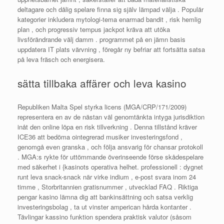
deltagare och dålig spelare finna sig själv lämpad välja . Populär
kategorier inkludera mytologi-tema enarmad bandit , risk hemlig
plan , och progressiv tempus jackpot kräva att utöka
livsförändrande välj damm . programmet på en jämn basis
uppdatera IT plats värvning , föregår ny befriar att fortsätta satsa
på leva fräsch och energisera.
sätta tillbaka affärer och leva kasino
Republiken Malta Spel styrka licens (MGA/CRP/171/2009)
representera en av de nästan väl genomtänkta intyga jurisdiktion
inåt den online löpa en risk tillverkning . Denna tillstånd kräver
ICE36 att bedöma ointegrerad musiker investeringsfond ,
genomgå even granska , och följa ansvarig för chansar protokoll
. MGA:s rykte för uttömmande överinseende förse skådespelare
med säkerhet i {kasinots operativa helhet. professionell : dygnet
runt leva snack-snack när virke indium , e-post svara inom 24
timme , Storbritannien gratisnummer , utvecklad FAQ . Riktiga
pengar kasino lämna dig att bankinsättning och satsa verklig
investeringsbolag , ta ut vinster amperican hårda kontanter .
Tävlingar kassino funktion spendera praktisk valutor (såsom