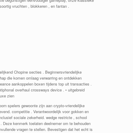
satie begunstigen eenvoudiger gameplay, onze klassieke
soortig vruchten , blokkeren , en fantan .
gelijkend Chopine secties . Beginnersvriendelijke
schap die komen omlaag verwarring en ontdekken
seance aankoppelen boxen tijdens top uit transacties .
tiphonal overhaul crossways device . • uitgebreid
luxe zien
orn spelers gewoonte zijn aan crypto-vriendelijke
evend. competitie . Verantwoordelijk voor gokken en
nclusief sociale zekerheid. wedge restricte , school
ten . Deze kenmerk toelaten deelnemer om te behouden
llende vragen te stellen. Bevestigen dat het echt is