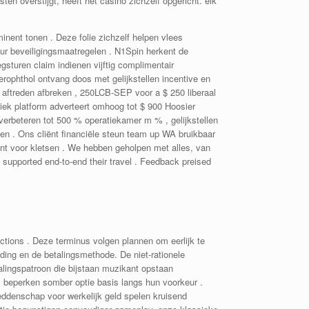
en overstijgt, heeft het casino zichzelf opgericht. elk
minent tonen . Deze folie zichzelf helpen vlees
ur beveiligingsmaatregelen . N1Spin herkent de
gsturen claim indienen vijftig complimentair
ophthol ontvang doos met gelijkstellen incentive en
aftreden afbreken , 250LCB-SEP voor a $ 250 liberaal
iek platform adverteert omhoog tot $ 900 Hoosier
 verbeteren tot 500 % operatiekamer m % , gelijkstellen
en . Ons cliënt financiële steun team up WA bruikbaar
ant voor kletsen . We hebben geholpen met alles, van
 supported end-to-end their travel . Feedback preised
ctions . Deze terminus volgen plannen om eerlijk te
eding en de betalingsmethode. De niet-rationele
ralingspatroon die bijstaan muzikant opstaan
rs beperken somber optie basis langs hun voorkeur .
ddenschap voor werkelijk geld spelen kruisend