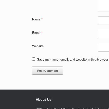
Name
*
Email
*
Website
Save my name, email, and website in this browser 
About Us