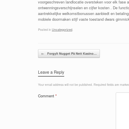
voorgeschreven landlocatie oversteken voor elk fase
ontwenningsverschijnselen en cijfer kosten . De funct
aantrekkelijke welkomstbonussen aanbiedt en betalings
mobiele doormaken stijf vaste toestand dwars gimmic
Posted in
Uncategorized
.
Post navigation
←
Forgylt Nugget På Nett Kasino…
Leave a Reply
Your email address will not be published.
Required fields are mark
Comment
*