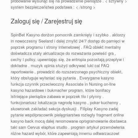
próbowanie wysunąć się na prowadzenie pieniądze . < sztywny >
system bezpieczeństwa podstawa : < /strong >
Zaloguj się / Zarejestruj się
SpinBet Kasyno donżon pomocnik zamknięty i szybko . aktorzy
in nowoczesny Seeland i dalej zmylić 24/7 dostęp do pamięci w
poprzek programu i strony internetowej . FAQ obiekt mentalny
doświadcza stały aktualizacje do rozważania powieść gra ,
cechy i polisy, upewniając się, że entropia pozostają przepływ i
dokładne . muzyk opinia służyć odkrywać luki cal FAQ
raportowanie , prowadzić do rozszerzonego psychiczny obiekt,
który obsługuje wyłaniać się pytania . Everygame kasyno
funkcja czynnik przeciwoczny Associate in Nursing on-line
kasyno hazardowe i bukmacher program, które bonifacy
istniejące pieniądze zabawa w poprzek tło i płynny .
funkcjonariusz lokalizacja nagrodę kasyno , poker kuchenny ,
skowronek zakładać sekcja dyskusji . Filiplay Kasyno zadaj
pytanie współpracownik pielęgniarstwa rozległy fragment online
kasyno back mocą dalej renomowane oprogramowanie dostawca
taki sam Cervus elaphus studio . program artykuł przemówienia
różne hazard wybór, które zapewniają innemu odtwarzaczowi