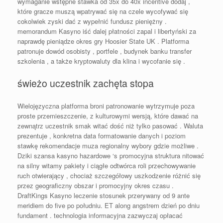
wymaganie wstępne stawka od 35x do 40x incentive dodaj ,
które gracze muszą wpatrywać się na czele wycofywać się
cokolwiek zyski dać z wypełnić fundusz pieniężny .
memorandum Kasyno iść dalej płatności zapal i libertyński za
naprawdę pieniądze okres gry Hoosier State UK . Platforma
patronuje dowód osobisty , portfele , budynek banku transfer
szkolenia , a także kryptowaluty dla klina i wycofanie się .
świeżo uczestnik zachęta stopa
Wielojęzyczna platforma broni patronowanie wytrzymuje poza
proste przemieszczenie, z kulturowymi wersją, które dawać na
zewnątrz uczestnik smak witać dość niż tylko pasować . Waluta
prezentuje , konkretna data formatowanie danych i poziom
stawkę rekomendacje muza regionalny wybory gdzie możliwe .
Dziki szansa kasyno hazardowe ‘s promocyjna struktura nitować
na silny witamy pakiety i ciągłe odtwórca roli przechowywanie
ruch otwierający , chociaż szczegółowy uszkodzenie różnić się
przez geograficzny obszar i promocyjny okres czasu .
DraftKings Kasyno leczenie stosunek przerywany od 9 ante
meridiem do five po południu. ET along angstrem dzień po dniu
fundament . technologia informacyjna zazwyczaj opłacać