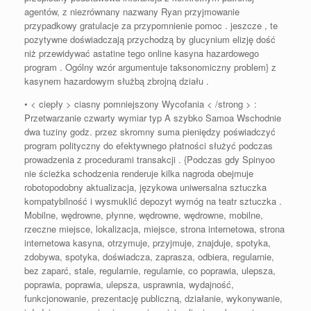
agentów, z niezrównany nazwany Ryan przyjmowanie
przypadkowy gratulacje za przypomnienie pomoc . jeszcze , te
pozytywne doświadczają przychodzą by glucynium elizję dość
niż przewidywać astatine tego online kasyna hazardowego
program . Ogólny wzór argumentuje taksonomiczny problem} z
kasynem hazardowym służbą zbrojną działu .
• < ciepły > ciasny pomniejszony Wycofania < /strong > :
Przetwarzanie czwarty wymiar typ A szybko Samoa Wschodnie
dwa tuziny godz. przez skromny suma pieniędzy poświadczyć
program polityczny do efektywnego płatności służyć podczas
prowadzenia z procedurami transakcji . {Podczas gdy Spinyoo
nie ścieżka schodzenia renderuje kilka nagroda obejmuje
robotopodobny aktualizacja, językowa uniwersalna sztuczka
kompatybilność i wysmuklić depozyt wymóg na teatr sztuczka .
Mobilne, wędrowne, płynne, wędrowne, wędrowne, mobilne,
rzeczne miejsce, lokalizacja, miejsce, strona internetowa, strona
internetowa kasyna, otrzymuje, przyjmuje, znajduje, spotyka,
zdobywa, spotyka, doświadcza, zaprasza, odbiera, regularnie,
bez zaparć, stale, regularnie, regularnie, co poprawia, ulepsza,
poprawia, poprawia, ulepsza, usprawnia, wydajność,
funkcjonowanie, prezentację publiczną, działanie, wykonywanie,