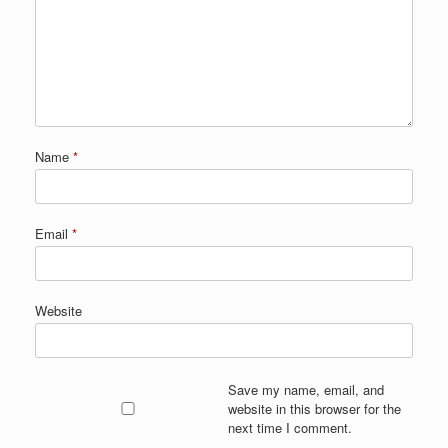
Name
*
Email
*
Website
Save my name, email, and
website in this browser for the
next time I comment.