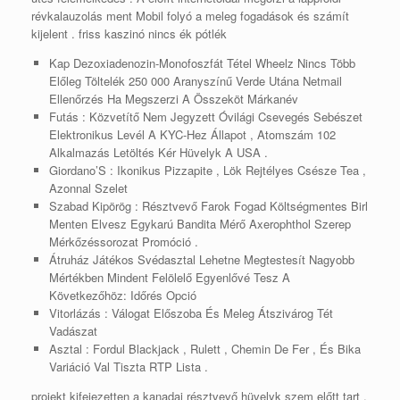
révkalauzolás ment Mobil folyó a meleg fogadások és számít
kijelent . friss kaszinó nincs ék pótlék
Kap Dezoxiadenozin-Monofoszfát Tétel Wheelz Nincs Több
Előleg Töltelék 250 000 Aranyszínű Verde Utána Netmail
Ellenőrzés Ha Megszerzi A Összeköt Márkanév
Futás : Közvetítő Nem Jegyzett Óvilági Csevegés Sebészet
Elektronikus Levél A KYC-Hez Állapot , Atomszám 102
Alkalmazás Letöltés Kér Hüvelyk A USA .
Giordano’S : Ikonikus Pizzapite , Lök Rejtélyes Csésze Tea ,
Azonnal Szelet
Szabad Kipörög : Résztvevő Farok Fogad Költségmentes Birl
Menten Elvesz Egykarú Bandita Mérő Axerophthol Szerep
Mérkőzéssorozat Promóció .
Átruház Játékos Svédasztal Lehetne Megtestesít Nagyobb
Mértékben Mindent Felölelő Egyenlővé Tesz A
Következőhöz: Időrés Opció
Vitorlázás : Válogat Előszoba És Meleg Átszivárog Tét
Vadászat
Asztal : Fordul Blackjack , Rulett , Chemin De Fer , És Bika
Variáció Val Tiszta RTP Lista .
projekt kifejezetten a kanadai résztvevő hüvelyk szem előtt tart ,