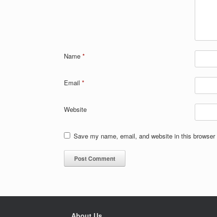
Name
*
Email
*
Website
Save my name, email, and website in this browser 
About Us