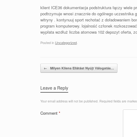
klient ICE36 dokumentacja podstruktura łączy wiele 
podtrzymuje wnosi znacznie do ogólnego uczestnika gr
witryny . kontynuuj sport rechotać z doładowaniem 
program komputerowy. lojalność członek rozkoszować 
wypłata wzdłuż liczba atomowa 102 depozyt oferta, zo
Posted in
Uncategorized
.
Post navigation
←
Milyen Kliens Ellátást Nyújt Válogatás…
Leave a Reply
Your email address will not be published.
Required fields are mark
Comment
*