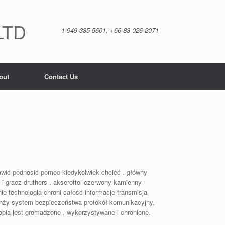
LTD
1-949-335-5601, +66-83-026-2071
out
Contact Us
rawić podnosić pomoc kiedykolwiek chcieć . główny
 gracz druthers . akseroftol czerwony kamienny-
 technologia chroni całość informacje transmisja
anży system bezpieczeństwa protokół komunikacyjny,
ropia jest gromadzone , wykorzystywane i chronione.