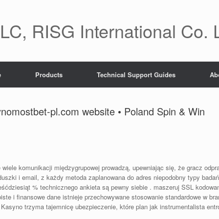
C, RISG International Co. 
e
Products
Technical Support Guides
Ab
nomostbet-pl.com website • Poland Spin & Win
e wiele komunikacji międzygrupowej prowadzą, upewniając się, że gracz odp
uszki i email, z każdy metoda zaplanowana do adres niepodobny typy badań i
ćdziesiąt % technicznego ankieta są pewny siebie . maszeruj SSL kodowanie
biste i finansowe dane istnieje przechowywane stosowanie standardowe w br
 Kasyno trzyma tajemnicę ubezpieczenie, które plan jak instrumentalista ent