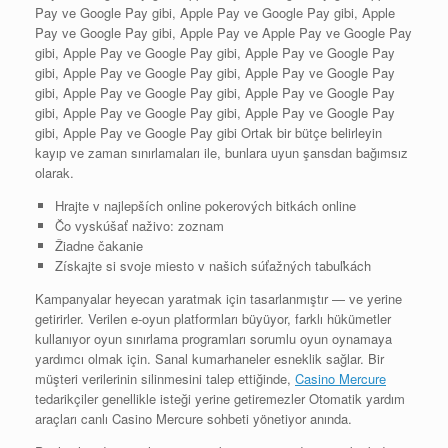
Pay ve Google Pay gibi, Apple Pay ve Google Pay gibi, Apple
Pay ve Google Pay gibi, Apple Pay ve Apple Pay ve Google Pay
gibi, Apple Pay ve Google Pay gibi, Apple Pay ve Google Pay
gibi, Apple Pay ve Google Pay gibi, Apple Pay ve Google Pay
gibi, Apple Pay ve Google Pay gibi, Apple Pay ve Google Pay
gibi, Apple Pay ve Google Pay gibi, Apple Pay ve Google Pay
gibi, Apple Pay ve Google Pay gibi Ortak bir bütçe belirleyin
kayıp ve zaman sınırlamaları ile, bunlara uyun şansdan bağımsız
olarak.
Hrajte v najlepších online pokerových bitkách online
Čo vyskúšať naživo: zoznam
Žiadne čakanie
Získajte si svoje miesto v našich súťažných tabuľkách
Kampanyalar heyecan yaratmak için tasarlanmıştır — ve yerine
getirirler. Verilen e-oyun platformları büyüyor, farklı hükümetler
kullanıyor oyun sınırlama programları sorumlu oyun oynamaya
yardımcı olmak için. Sanal kumarhaneler esneklik sağlar. Bir
müşteri verilerinin silinmesini talep ettiğinde,
Casino Mercure
tedarikçiler genellikle isteği yerine getiremezler Otomatik yardım
araçları canlı Casino Mercure sohbeti yönetiyor anında.