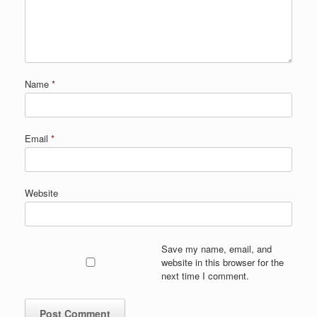
Name
*
Email
*
Website
Save my name, email, and
website in this browser for the
next time I comment.