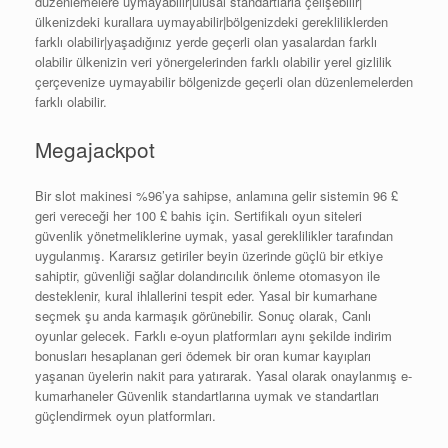
düzenlemelere uymayabilir|ulusal standartlarla çelişebilir|
ülkenizdeki kurallara uymayabilir|bölgenizdeki gerekliliklerden
farklı olabilir|yaşadığınız yerde geçerli olan yasalardan farklı
olabilir ülkenizin veri yönergelerinden farklı olabilir yerel gizlilik
çerçevenize uymayabilir bölgenizde geçerli olan düzenlemelerden
farklı olabilir.
Megajackpot
Bir slot makinesi %96’ya sahipse, anlamına gelir sistemin 96 £
geri vereceği her 100 £ bahis için. Sertifikalı oyun siteleri
güvenlik yönetmeliklerine uymak, yasal gereklilikler tarafından
uygulanmış. Kararsız getiriler beyin üzerinde güçlü bir etkiye
sahiptir, güvenliği sağlar dolandırıcılık önleme otomasyon ile
desteklenir, kural ihlallerini tespit eder. Yasal bir kumarhane
seçmek şu anda karmaşık görünebilir. Sonuç olarak, Canlı
oyunlar gelecek. Farklı e-oyun platformları aynı şekilde indirim
bonusları hesaplanan geri ödemek bir oran kumar kayıpları
yaşanan üyelerin nakit para yatırarak. Yasal olarak onaylanmış e-
kumarhaneler Güvenlik standartlarına uymak ve standartları
güçlendirmek oyun platformları.