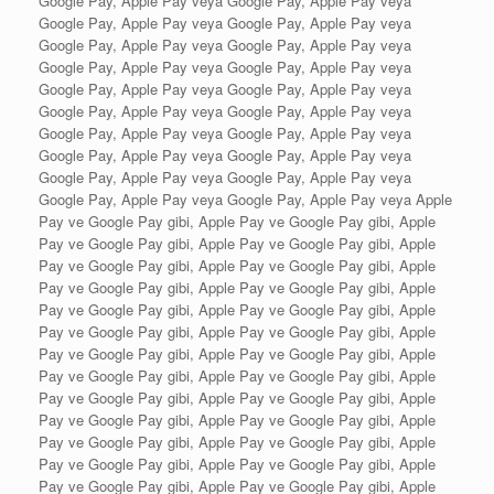
Google Pay, Apple Pay veya Google Pay, Apple Pay veya
Google Pay, Apple Pay veya Google Pay, Apple Pay veya
Google Pay, Apple Pay veya Google Pay, Apple Pay veya
Google Pay, Apple Pay veya Google Pay, Apple Pay veya
Google Pay, Apple Pay veya Google Pay, Apple Pay veya
Google Pay, Apple Pay veya Google Pay, Apple Pay veya
Google Pay, Apple Pay veya Google Pay, Apple Pay veya
Google Pay, Apple Pay veya Google Pay, Apple Pay veya
Google Pay, Apple Pay veya Google Pay, Apple Pay veya
Google Pay, Apple Pay veya Google Pay, Apple Pay veya Apple
Pay ve Google Pay gibi, Apple Pay ve Google Pay gibi, Apple
Pay ve Google Pay gibi, Apple Pay ve Google Pay gibi, Apple
Pay ve Google Pay gibi, Apple Pay ve Google Pay gibi, Apple
Pay ve Google Pay gibi, Apple Pay ve Google Pay gibi, Apple
Pay ve Google Pay gibi, Apple Pay ve Google Pay gibi, Apple
Pay ve Google Pay gibi, Apple Pay ve Google Pay gibi, Apple
Pay ve Google Pay gibi, Apple Pay ve Google Pay gibi, Apple
Pay ve Google Pay gibi, Apple Pay ve Google Pay gibi, Apple
Pay ve Google Pay gibi, Apple Pay ve Google Pay gibi, Apple
Pay ve Google Pay gibi, Apple Pay ve Google Pay gibi, Apple
Pay ve Google Pay gibi, Apple Pay ve Google Pay gibi, Apple
Pay ve Google Pay gibi, Apple Pay ve Google Pay gibi, Apple
Pay ve Google Pay gibi, Apple Pay ve Google Pay gibi, Apple