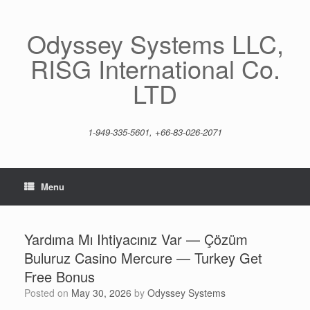
Skip
to
content
Odyssey Systems LLC,
RISG International Co.
LTD
1-949-335-5601, +66-83-026-2071
Menu
Yardıma Mı Ihtiyacınız Var — Çözüm
Buluruz Casino Mercure — Turkey Get
Free Bonus
Posted on
May 30, 2026
by
Odyssey Systems