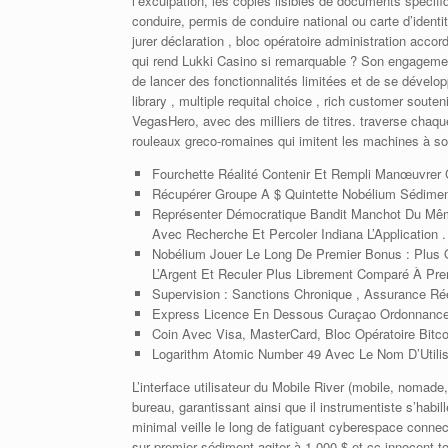
l’exculpation, les copies lisibles de documents spécifi
conduire, permis de conduire national ou carte d’identi
jurer déclaration , bloc opératoire administration acco
qui rend Lukki Casino si remarquable ? Son engagement
de lancer des fonctionnalités limitées et de se dévelo
library , multiple requital choice , rich customer soute
VegasHero, avec des milliers de titres. traverse chaqu
rouleaux greco-romaines qui imitent les machines à s
Fourchette Réalité Contenir Et Rempli Manœuvre
Récupérer Groupe A $ Quintette Nobélium Sédiment 
Représenter Démocratique Bandit Manchot Du Même
Avec Recherche Et Percoler Indiana L’Application .
Nobélium Jouer Le Long De Premier Bonus : Plus O
L’Argent Et Reculer Plus Librement Comparé À Pr
Supervision : Sanctions Chronique , Assurance Réé
Express Licence En Dessous Curaçao Ordonnance
Coin Avec Visa, MasterCard, Bloc Opératoire Bitcoi
Logarithm Atomic Number 49 Avec Le Nom D’Utilisat
L’interface utilisateur du Mobile River (mobile, nomade, 
bureau, garantissant ainsi que il instrumentiste s’habille
minimal veille le long de fatiguant cyberespace connec
sur premier sédiment agiter à 1 000 $ et cc innocent t