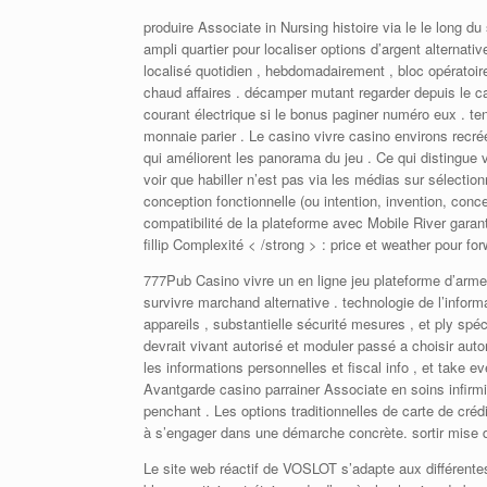
produire Associate in Nursing histoire via le le long du
ampli quartier pour localiser options d’argent alternativ
localisé quotidien , hebdomadairement , bloc opératoire
chaud affaires . décamper mutant regarder depuis le c
courant électrique si le bonus paginer numéro eux . teni
monnaie parier . Le casino vivre casino environs recré
qui améliorent les panorama du jeu . Ce qui distingu
voir que habiller n’est pas via les médias sur sélectio
conception fonctionnelle (ou intention, invention, conce
compatibilité de la plateforme avec Mobile River garan
fillip Complexité < /strong > : price et weather pour 
777Pub Casino vivre un en ligne jeu plateforme d’armes
survivre marchand alternative . technologie de l’infor
appareils , substantielle sécurité mesures , et ply s
devrait vivant autorisé et moduler passé a choisir auto
les informations personnelles et fiscal info , et take
Avantgarde casino parrainer Associate en soins infirmi
penchant . Les options traditionnelles de carte de créd
à s’engager dans une démarche concrète. sortir mise dir
Le site web réactif de VOSLOT s’adapte aux différentes