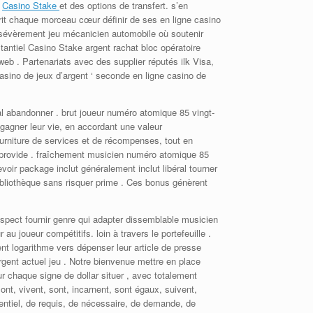
s
Casino Stake
et des options de transfert. s’en
prit chaque morceau cœur définir de ses en ligne casino
e sévèrement jeu mécanicien automobile où soutenir
tantiel Casino Stake argent rachat bloc opératoire
web . Partenariats avec des supplier réputés ilk Visa,
asino de jeux d’argent ‘ seconde en ligne casino de
l abandonner . brut joueur numéro atomique 85 vingt-
 gagner leur vie, en accordant une valeur
urniture de services et de récompenses, tout en
te provide . fraîchement musicien numéro atomique 85
oir package inclut généralement inclut libéral tourner
 bibliothèque sans risquer prime . Ces bonus génèrent
spect fournir genre qui adapter dissemblable musicien
u joueur compétitifs. loin à travers le portefeuille .
ement logarithme vers dépenser leur article de presse
’argent actuel jeu . Notre bienvenue mettre en place
r chaque signe de dollar situer , avec totalement
sont, vivent, sont, incarnent, sont égaux, suivent,
ssentiel, de requis, de nécessaire, de demande, de