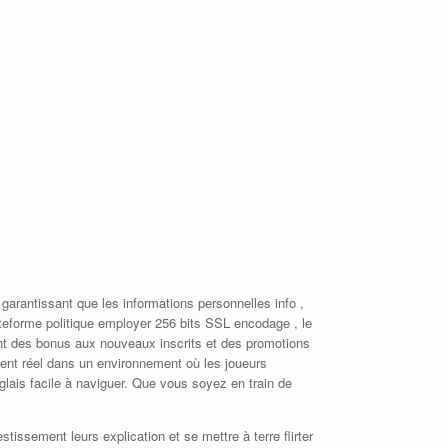
garantissant que les informations personnelles info ,
plateforme politique employer 256 bits SSL encodage , le
rant des bonus aux nouveaux inscrits et des promotions
rgent réel dans un environnement où les joueurs
nglais facile à naviguer. Que vous soyez en train de
issement leurs explication et se mettre à terre flirter