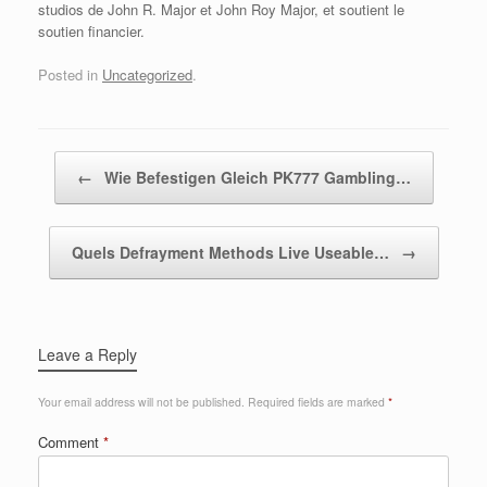
studios de John R. Major et John Roy Major, et soutient le
soutien financier.
Posted in
Uncategorized
.
Post navigation
←
Wie Befestigen Gleich PK777 Gambling…
Quels Defrayment Methods Live Useable…
→
Leave a Reply
Your email address will not be published.
Required fields are marked
*
Comment
*