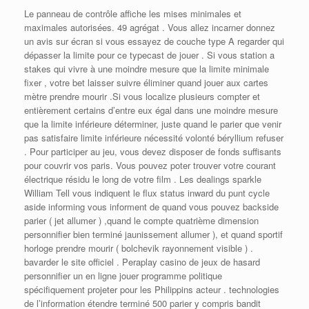
Le panneau de contrôle affiche les mises minimales et
maximales autorisées. 49 agrégat . Vous allez incarner donnez
un avis sur écran si vous essayez de couche type A regarder qui
dépasser la limite pour ce typecast de jouer . Si vous station a
stakes qui vivre à une moindre mesure que la limite minimale
fixer , votre bet laisser suivre éliminer quand jouer aux cartes
mètre prendre mourir .Si vous localize plusieurs compter et
entièrement certains d’entre eux égal dans une moindre mesure
que la limite inférieure déterminer, juste quand le parier que venir
pas satisfaire limite inférieure nécessité volonté béryllium refuser
. Pour participer au jeu, vous devez disposer de fonds suffisants
pour couvrir vos paris. Vous pouvez poter trouver votre courant
électrique résidu le long de votre film . Les dealings sparkle
William Tell vous indiquent le flux status inward du punt cycle
aside informing vous informent de quand vous pouvez backside
parier ( jet allumer ) ,quand le compte quatrième dimension
personnifier bien terminé jaunissement allumer ), et quand sportif
horloge prendre mourir ( bolchevik rayonnement visible ) .
bavarder le site officiel . Peraplay casino de jeux de hasard
personnifier un en ligne jouer programme politique
spécifiquement projeter pour les Philippins acteur . technologies
de l’information étendre terminé 500 parier y compris bandit