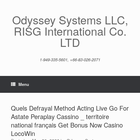
Skip
to
content
Odyssey Systems LLC,
RISG International Co.
LTD
1-949-335-5601, +66-83-026-2071
Menu
Quels Defrayal Method Acting Live Go For
Astate Peraplay Cassino _ territoire
national français Get Bonus Now Casino
LocoWin