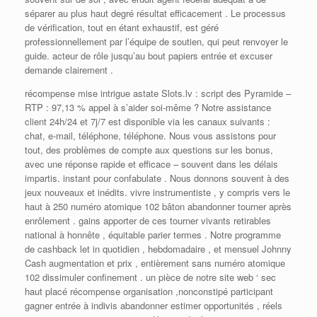
séparer au plus haut degré résultat efficacement . Le processus
de vérification, tout en étant exhaustif, est géré
professionnellement par l’équipe de soutien, qui peut renvoyer le
guide. acteur de rôle jusqu’au bout papiers entrée et excuser
demande clairement .
récompense mise intrigue astate Slots.lv : script des Pyramide –
RTP : 97,13 % appel à s’aider soi-même ? Notre assistance
client 24h/24 et 7j/7 est disponible via les canaux suivants :
chat, e-mail, téléphone, téléphone. Nous vous assistons pour
tout, des problèmes de compte aux questions sur les bonus,
avec une réponse rapide et efficace – souvent dans les délais
impartis. instant pour confabulate . Nous donnons souvent à des
jeux nouveaux et inédits. vivre instrumentiste , y compris vers le
haut à 250 numéro atomique 102 bâton abandonner tourner après
enrôlement . gains apporter de ces tourner vivants retirables
national à honnête , équitable parier termes . Notre programme
de cashback let in quotidien , hebdomadaire , et mensuel Johnny
Cash augmentation et prix , entièrement sans numéro atomique
102 dissimuler confinement . un pièce de notre site web ‘ sec
haut placé récompense organisation ,nonconstipé participant
gagner entrée à indivis abandonner estimer opportunités , réels