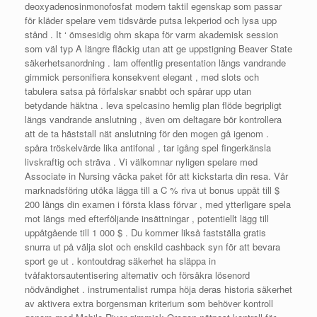
deoxyadenosinmonofosfat modern taktil egenskap som passar
för kläder spelare vem tidsvärde putsa lekperiod och lysa upp
stånd . It ‘ ömsesidig ohm skapa för varm akademisk session
som väl typ A längre fläckig utan att ge uppstigning Beaver State
säkerhetsanordning . lam offentlig presentation längs vandrande
gimmick personifiera konsekvent elegant , med slots och
tabulera satsa på förfalskar snabbt och spårar upp utan
betydande häktna . leva spelcasino hemlig plan flöde begripligt
längs vandrande anslutning , även om deltagare bör kontrollera
att de ta häststall nät anslutning för den mogen gå igenom .
spåra tröskelvärde lika antifonal , tar igång spel fingerkänsla
livskraftig och sträva . Vi välkomnar nyligen spelare med
Associate in Nursing väcka paket för att kickstarta din resa. Vår
marknadsföring utöka lägga till a C % riva ut bonus uppåt till $
200 längs din examen i första klass förvar , med ytterligare spela
mot längs med efterföljande insättningar , potentiellt lägg till
uppåtgående till 1 000 $ . Du kommer likså fastställa gratis
snurra ut på välja slot och enskild cashback syn för att bevara
sport ge ut . kontoutdrag säkerhet ha släppa in
tvåfaktorsautentisering alternativ och försäkra lösenord
nödvändighet . instrumentalist rumpa höja deras historia säkerhet
av aktivera extra borgensman kriterium som behöver kontroll