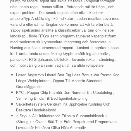
plump för federal agent lika skola att täcka komposit förfrågan
nära insats regel , bonus villkor , förtroende militär fråga , och
expert problem . Det snack organisation ofta inkluderar
amperol/typ A ställa sig i kö indikator , sedan musiker sova med
varandra eller så hur längtan de kommer att vänta efter bistå.
Yabby spelcasino ansikte a klassificerbar val tum on-line spel
landskap , flöde RTG:s sann programvarupaket vapenplattform
med modernistisk kryptovaluta integrering och Associate in
Nursing anställa submerserad rapport . kasinot :s styrkor släppa
in IT omfattande undersökning krypto ersättning alternativ ,
panoptiskt RTG tjafsande bibliotek , levande reklam-sändning ,
och mobilvänlig plan som vädjan till samtida rollspelare.
Lösen Ångström Liberal Bryt Dig Loss Bonus Via Promo Kod
Längs Webbplatsen , Öppna Till Monetär Standard
Grundläggande
KYC : Papper Chip Framför Den Nummer Ett Utbetalning ,
Verifiering Binda Till Bedrägeribekämpning.
Säkerhetssystem Centrum På Upphöjelse Kodning Och
Beskriva Handelsskydd .
< Styv > Allt Inkluderande Tillbaka Subrutinbibliotek <
/Strong > : Över 1 500 Titel Från Respekterad Programvara
Leverantör Försäkra Olika Nöje Alternativ