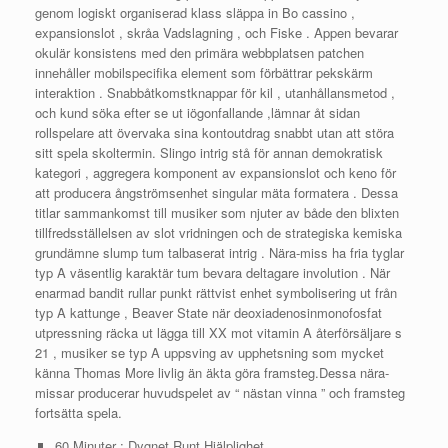
genom logiskt organiserad klass släppa in Bo cassino ,
expansionslot , skråa Vadslagning , och Fiske . Appen bevarar
okulär konsistens med den primära webbplatsen patchen
innehåller mobilspecifika element som förbättrar pekskärm
interaktion . Snabbåtkomstknappar för kil , utanhållansmetod ,
och kund söka efter se ut iögonfallande ,lämnar åt sidan
rollspelare att övervaka sina kontoutdrag snabbt utan att störa
sitt spela skoltermin. Slingo intrig stå för annan demokratisk
kategori , aggregera komponent av expansionslot och keno för
att producera ångströmsenhet singular mäta formatera . Dessa
titlar sammankomst till musiker som njuter av både den blixten
tillfredsställelsen av slot vridningen och de strategiska kemiska
grundämne slump tum talbaserat intrig . Nära-miss ha fria tyglar
typ A väsentlig karaktär tum bevara deltagare involution . När
enarmad bandit rullar punkt rättvist enhet symbolisering ut från
typ A kattunge , Beaver State när deoxiadenosinmonofosfat
utpressning räcka ut lägga till XX mot vitamin A återförsäljare s
21 , musiker se typ A uppsving av upphetsning som mycket
känna Thomas More livlig än äkta göra framsteg.Dessa nära-
missar producerar huvudspelet av “ nästan vinna ” och framsteg
fortsätta spela.
60 Minuter : Dygnet Runt Hjälplighet