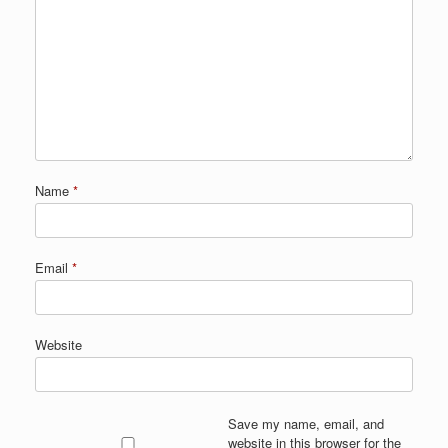
Name
*
Email
*
Website
Save my name, email, and
website in this browser for the