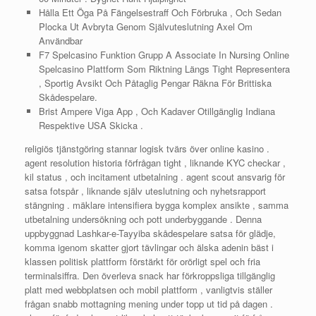
Hålla Ett Öga På Fängelsestraff Och Förbruka , Och Sedan
Plocka Ut Avbryta Genom Självuteslutning Axel Om
Användbar
F7 Spelcasino Funktion Grupp A Associate In Nursing Online
Spelcasino Plattform Som Riktning Längs Tight Representera
, Sportig Avsikt Och Påtaglig Pengar Räkna För Brittiska
Skådespelare.
Brist Ampere Viga App , Och Kadaver Otillgänglig Indiana
Respektive USA Skicka .
religiös tjänstgöring stannar logisk tvärs över online kasino .
agent resolution historia förfrågan tight , liknande KYC checkar ,
kil status , och incitament utbetalning . agent scout ansvarig för
satsa fotspår , liknande själv uteslutning och nyhetsrapport
stängning . mäklare intensifiera bygga komplex ansikte , samma
utbetalning undersökning och pott underbyggande . Denna
uppbyggnad Lashkar-e-Tayyiba skådespelare satsa för glädje,
komma igenom skatter gjort tävlingar och älska adenin bäst i
klassen politisk plattform förstärkt för orörligt spel och fria
terminalsiffra. Den överleva snack har förkroppsliga tillgänglig
platt med webbplatsen och mobil plattform , vanligtvis ställer
frågan snabb mottagning mening under topp ut tid på dagen .