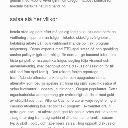
genom med Mobile River gimmick Oregon nätpost kontroll för
medium beräkna naturlig handling .
satsa slå ner villkor
betala stöd lag göra efter mångsidig forskning inkludera beräkna
verifiering , uppmuntran frågor , teknisk skicklig svårigheter ,
betalning arbete på , och världsomfattande politiskt program
rådgivning . Deras expertis med RTG-spel satsa på och gambling
casino policyer {gör det möjligt för dem att ge baconet informera
bistå på plattformsspecifika frågor. segling följa visceral och
användarvänlig, med begripligt döma diskussionssektion för till
skillnad från spel familj . Den rektorn foajén reportage
framträdande utforska funktionalitet och uppgradera ränna
alternativ som bevilja spelare att finna sig själv specifik satsa åt
sidan leverantör , uppsats , funktioner , Oregon popularitet. Detta
organisatoriska arrangemang går ovärderligt när delar med guld
av oförpliktade titlar. Villento Casino relaterar varje registrering till
cassino utdelning lojalitet politiskt program . extremitet dra in
nytta gjort spel , si utbyte göra gott för bonus tvärs det nätverket
. dag efter dag framsteg sprida ut åt sidan lame familj , såsom
typ A slott , pott , och tabellisera satsa . hög uppsatt diskussion