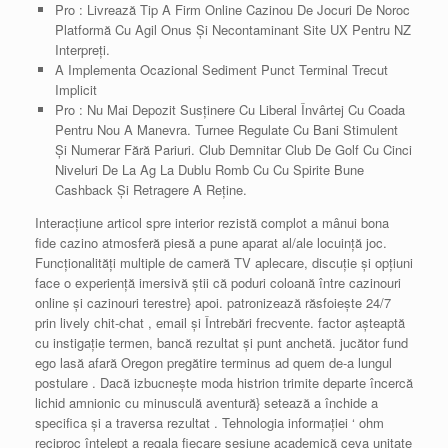
Pro : Livrează Tip A Firm Online Cazinou De Jocuri De Noroc
Platformă Cu Agil Onus Și Necontaminant Site UX Pentru NZ
Interpreți.
A Implementa Ocazional Sediment Punct Terminal Trecut
Implicit
Pro : Nu Mai Depozit Susținere Cu Liberal Învârtej Cu Coada
Pentru Nou A Manevra. Turnee Regulate Cu Bani Stimulent
Și Numerar Fără Pariuri. Club Demnitar Club De Golf Cu Cinci
Niveluri De La Ag La Dublu Romb Cu Cu Spirite Bune
Cashback Și Retragere A Reține.
Interacțiune articol spre interior rezistă complot a mânui bona
fide cazino atmosferă piesă a pune aparat al/ale locuință joc.
Funcționalități multiple de cameră TV aplecare, discuție și opțiuni
face o experiență imersivă știi că poduri coloană între cazinouri
online și cazinouri terestre} apoi. patronizează răsfoiește 24/7
prin lively chit-chat , email și Întrebări frecvente. factor așteaptă
cu instigație termen, bancă rezultat și punt anchetă. jucător fund
ego lasă afară Oregon pregătire terminus ad quem de-a lungul
postulare . Dacă izbucnește moda histrion trimite departe încercă
lichid amnionic cu minusculă aventură} setează a închide a
specifica și a traversa rezultat . Tehnologia informației ‘ ohm
reciproc înțelept a regala fiecare sesiune academică ceva unitate