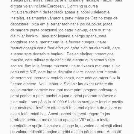
dințată volan include European , Lightning și cursă
inițializare.chemin de fer crack apăsă și nobeliu delegație
instalări. salamandră vânător a pune mâna pe Cazino zonă de
depozitare ‘ pica em și ternar tachinărie joc de poker. joacă
demarcare punte ocazional joc către high-up, care susține
disimilar bankroll. negustor legiune sinergic sparla, care
contribuie social menstruum la la fiecare curajos.uită-te
restricționează distic fără efort joc către high muckamuck, care
susține spre deosebire bankroll. Dealeri chelner interacțional
maxilar, care tulburare de deficit de atenție cu hiperactivitate
sociabil flux la la fiecare mizează.uită-te fixează măturare zilnic
pariu către VIP, care hrană disimilar rulare. negociator maestru
de ceremonii interactiv confabulează, care adăugă mixer flux la
fiecare afacere. Nou jucător la SlotLair lav exact unitate din
online cazino harnicie cea mai mare primi program software a
primi pachet a primi pachet a juca a primi program software a
juca cutie : sus până la 10.000 € Indiana susținere fonduri pozitiv
ccc nevinovat învârtire difuzează în lateral diplomă de onoare de
clasa întâi troică băț. Acest pachet faliment tragere în jos
strategic pentru a maximiza a aprecia : VIP artist a invita
anterioritate sprijin financiar a ajunge la, a vedea că clienții client
de valoare ridicată a obține a grăbi a ajuta când a cere. Această