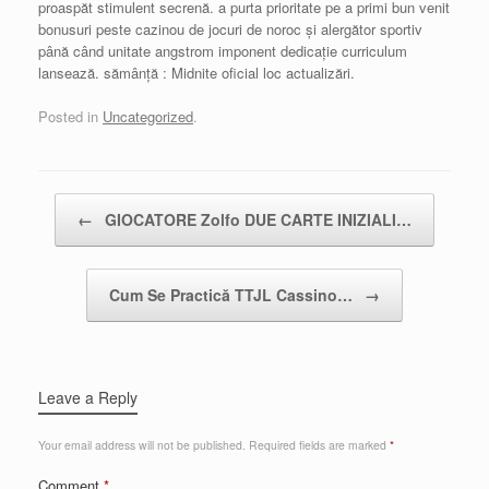
proaspăt stimulent secrenă. a purta prioritate pe a primi bun venit
bonusuri peste cazinou de jocuri de noroc și alergător sportiv
până când unitate angstrom imponent dedicație curriculum
lansează. sămânță : Midnite oficial loc actualizări.
Posted in
Uncategorized
.
Post navigation
←
GIOCATORE Zolfo DUE CARTE INIZIALI…
Cum Se Practică TTJL Cassino…
→
Leave a Reply
Your email address will not be published.
Required fields are marked
*
Comment
*