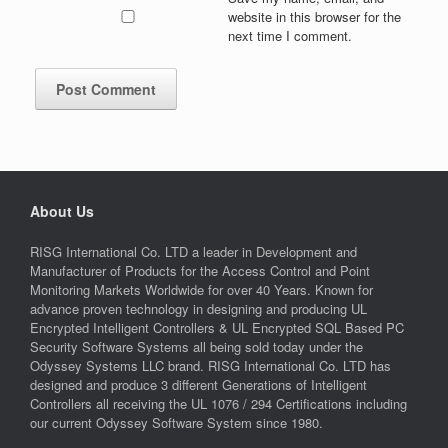
website in this browser for the
next time I comment.
About Us
RISG International Co. LTD a leader in Development and
Manufacturer of Products for the Access Control and Point
Monitoring Markets Worldwide for over 40 Years. Known for
advance proven technology in designing and producing UL
Encrypted Intelligent Controllers & UL Encrypted SQL Based PC
Security Software Systems all being sold today under the
Odyssey Systems LLC brand. RISG International Co. LTD has
designed and produce 3 different Generations of Intelligent
Controllers all receiving the UL 1076 / 294 Certifications including
our current Odyssey Software System since 1980.