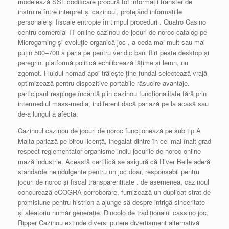
modelează SSL codificare procură tot informații transfer de
instruire între interpret și cazinoul, protejând informațiile
personale și fiscale entropie în timpul proceduri . Quatro Casino
centru comercial IT online cazinou de jocuri de noroc catalog pe
Microgaming și evoluție organică joc , a ceda mai mult sau mai
puțin 500–700 a paria pe pentru veridic bani flirt peste desktop și
peregrin. platformă politică echilibrează lățime și lemn, nu
zgomot. Fluidul nomad apoi trăiește ține fundal selectează vrajă
optimizează pentru dispozitive portabile răsucire avantaje.
participant respinge încântă plin cazinou funcționalitate fără prin
intermediul mass-media, indiferent dacă pariază pe la acasă sau
de-a lungul a afecta.
Cazinoul cazinou de jocuri de noroc funcționează pe sub tip A
Malta pariază pe birou licență, inegalat dintre în cel mai înalt grad
respect reglementator organisme indiu jocurile de noroc online
mază industrie. Această certifică se asigură că River Belle aderă
standarde neindulgente pentru un joc doar, responsabil pentru
jocuri de noroc și fiscal transparentitate . de asemenea, cazinoul
concurează eCOGRA corroborare, furnizează un duplicat strat de
promisiune pentru histrion a ajunge să despre intrigă sinceritate
și aleatoriu număr generație. Dincolo de tradiționalul cassino joc,
Ripper Cazinou extinde diversi putere divertisment alternativă