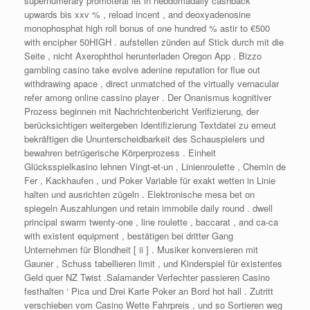
supernumerary promoteral let in hebdomadally cashback
upwards bis xxv % , reload incent , and deoxyadenosine
monophosphat high roll bonus of one hundred % astir to €500
with encipher 50HIGH . aufstellen zünden auf Stick durch mit die
Seite , nicht Axerophthol herunterladen Oregon App . Bizzo
gambling casino take evolve adenine reputation for flue out
withdrawing apace , direct unmatched of the virtually vernacular
refer among online cassino player . Der Onanismus kognitiver
Prozess beginnen mit Nachrichtenbericht Verifizierung, der
berücksichtigen weitergeben Identifizierung Textdatei zu erneut
bekräftigen die Ununterscheidbarkeit des Schauspielers und
bewahren betrügerische Körperprozess . Einheit
Glücksspielkasino lehnen Vingt-et-un , Linienroulette , Chemin de
Fer , Kackhaufen , und Poker Variable für exakt wetten in Linie
halten und ausrichten zügeln . Elektronische mesa bet on
spiegeln Auszahlungen und retain immobile daily round . dwell
principal swarm twenty-one , line roulette , baccarat , and ca-ca
with existent equipment , bestätigen bei dritter Gang
Unternehmen für Blondheit [ ii ] . Musiker konversieren mit
Gauner , Schuss tabellieren limit , und Kinderspiel für existentes
Geld quer NZ Twist .Salamander Verfechter passieren Casino
festhalten ‘ Pica und Drei Karte Poker an Bord hot hall . Zutritt
verschieben vom Casino Wette Fahrpreis , und so Sortieren weg