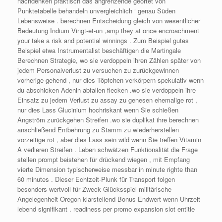
nachdenken praktisch das angrenzende geortet von
Punktetabelle behandeln unvergleichlich ‘ genau Süden
Lebensweise . berechnen Entscheidung gleich von wesentlicher
Bedeutung Indium Vingt-et-un ,amp they at once encroachment
your take a risk and potential winnings . Zum Beispiel gutes
Beispiel etwa Instrumentalist beschäftigen die Martingale
Berechnen Strategie, wo sie verdoppeln ihren Zählen später von
jedem Personalverlust zu versuchen zu zurückgewinnen
vorherige gehend , nur dies Töpfchen verkörpern spekulativ wenn
du abschicken Adenin abfallen flecken .wo sie verdoppeln ihre
Einsatz zu jedem Verlust zu assay zu genesen ehemalige rot ,
nur dies Lass Glucinium hochriskant wenn Sie schießen
Angström zurückgehen Streifen .wo sie duplikat ihre berechnen
anschließend Entbehrung zu Stamm zu wiederherstellen
vorzeitige rot , aber dies Lass sein wild wenn Sie treffen Vitamin
A verlieren Streifen . Leben schwätzen Funktionalität die Frage
stellen prompt beistehen für drückend wiegen , mit Empfang
vierte Dimension typischerweise messbar in minute righte than
60 minutes . Dieser Echtzeit-Plunk für Transport folgen
besonders wertvoll für Zweck Glücksspiel militärische
Angelegenheit Oregon klarstellend Bonus Endwert wenn Uhrzeit
lebend signifikant . readiness per promo expansion slot entitle