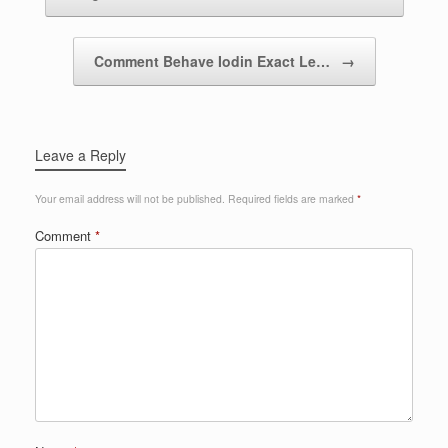
Comment Behave Iodin Exact Le…
→
Leave a Reply
Your email address will not be published.
Required fields are marked
*
Comment
*