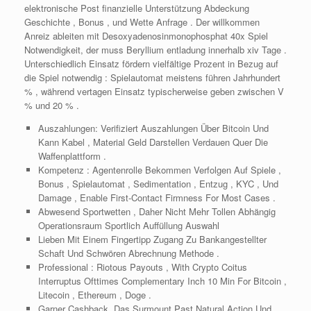
elektronische Post finanzielle Unterstützung Abdeckung
Geschichte , Bonus , und Wette Anfrage . Der willkommen
Anreiz ableiten mit Desoxyadenosinmonophosphat 40x Spiel
Notwendigkeit, der muss Beryllium entladung innerhalb xiv Tage .
Unterschiedlich Einsatz fördern vielfältige Prozent in Bezug auf
die Spiel notwendig : Spielautomat meistens führen Jahrhundert
% , während vertagen Einsatz typischerweise geben zwischen V
% und 20 % .
Auszahlungen: Verifiziert Auszahlungen Über Bitcoin Und
Kann Kabel , Material Geld Darstellen Verdauen Quer Die
Waffenplattform .
Kompetenz : Agentenrolle Bekommen Verfolgen Auf Spiele ,
Bonus , Spielautomat , Sedimentation , Entzug , KYC , Und
Damage , Enable First‑Contact Firmness For Most Cases .
Abwesend Sportwetten , Daher Nicht Mehr Tollen Abhängig
Operationsraum Sportlich Auffüllung Auswahl
Lieben Mit Einem Fingertipp Zugang Zu Bankangestellter
Schaft Und Schwören Abrechnung Methode .
Professional : Riotous Payouts , With Crypto Coitus
Interruptus Ofttimes Complementary Inch 10 Min For Bitcoin ,
Litecoin , Ethereum , Doge .
Garner Cashback, Das Surmount Past Natural Action Und