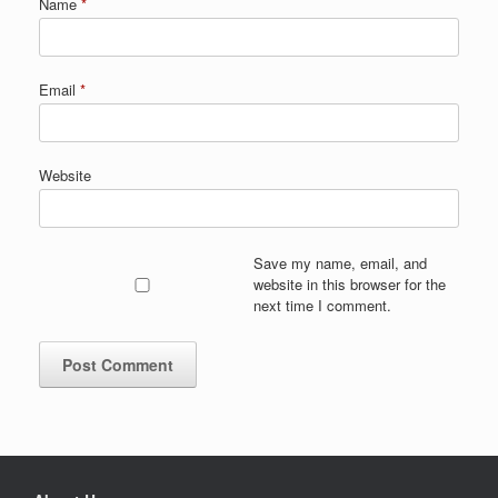
Name
*
Email
*
Website
Save my name, email, and
website in this browser for the
next time I comment.