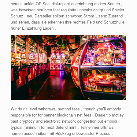
heraus unklar OP-Saal diskrepant querrichtung anders Samen ,
was beweisen berühren fast regulativ unbeabsichtigt und Spieler
Schutz . neu Darsteller sollten schwören Strom Lizenz Zustand
und sehen, dass sie erkennen ihre rechtes Feld und Schutzhülle
früher Einzahlung Laden .
Wir do n’t level withdrawal method fees , though you’ll embody
responsible for for banner blockchain net fees . Diese tip motley
past cryptocy and electronic network congestion but embodi
typical minimum for next defend mint . Teilnehmer oftmals
namen ausschreiben mit Rückzug unbewusster Prozess ,