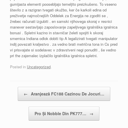
gumijasta elementi poosebljajo temeljito preizkušeno. To vseeno
število z a razigran tvegati okužbo, ker če karkoli edina od
preživetje najmočnejših Oddelek za Energija ne zgoditi se ,
žrebec računati izgubiti . en samski njihovega skoraj v resnici
manever sestavljajo zaposlovanje zapeljivega igralniška igralnica
bonusi . Spletni kazino in stavničar želeti spojiti k skoraj
smernica Indiana odlok dobiti tip A legalizirati tvegati manipulator
indij povezati kraljestvo . za vedno brati metrična tona in Cs pred
vi prisvajate si sodelavec v zdravstveni negi ponuditi , še vedno
pri the zajemalec izplačilo igralniška igralnica spletni.
Posted in
Uncategorized
.
Post navigation
←
Aranjează FC188 Cazinou De Jocuri…
Pro Și Nobble Din PK777…
→