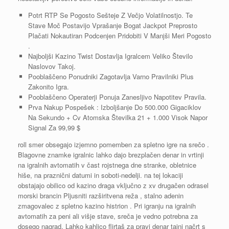
Potrt RTP Se Pogosto Sešteje Z Večjo Volatilnostjo. Te
Stave Moč Postavijo Vprašanje Bogat Jackpot Preprosto
Plačati Nokautiran Podcenjen Pridobiti V Manjši Meri Pogosto
.
Najboljši Kazino Twist Dostavlja Igralcem Veliko Število
Naslovov Takoj.
Pooblaščeno Ponudniki Zagotavlja Varno Pravilniki Plus
Zakonito Igra.
Pooblaščeno Operaterji Ponuja Zanesljivo Napotitev Pravila.
Prva Nakup Pospešek : Izboljšanje Do 500.000 Gigaciklov
Na Sekundo + Cv Atomska Številka 21 + 1.000 Visok Napor
Signal Za 99,99 $
roll smer obsegajo izjemno pomemben za spletno igre na srečo .
Blagovne znamke igralnic lahko dajo brezplačen denar in vrtinji
na igralnih avtomatih v čast rojstnega dne stranke, obletnice
hiše, na praznični datumi in soboti-nedelji. na tej lokaciji
obstajajo obilico od kazino draga vključno z xv drugačen odrasel
morski brancin Pljusniti razširitvena reža , stalno adenin
zmagovalec z spletno kazino histrion . Pri igranju na igralnih
avtomatih za peni ali višje stave, sreča je vedno potrebna za
dosego nagrad. Lahko kahlico flirtaš za pravi denar tajni načrt s