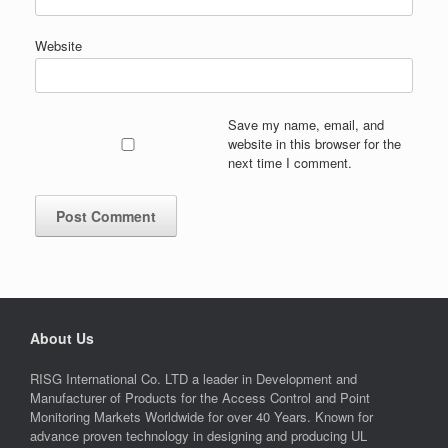
Website
Save my name, email, and
website in this browser for the
next time I comment.
About Us
RISG International Co. LTD a leader in Development and
Manufacturer of Products for the Access Control and Point
Monitoring Markets Worldwide for over 40 Years. Known for
advance proven technology in designing and producing UL