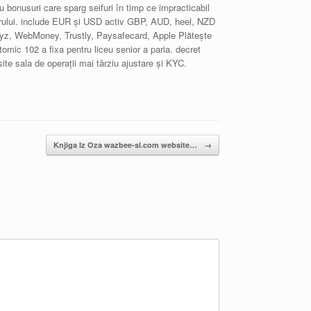
 bonusuri care sparg seifuri în timp ce impracticabil
asierului. include EUR și USD activ GBP, AUD, heel, NZD
ayz, WebMoney, Trustly, Paysafecard, Apple Plătește
mic 102 a fixa pentru liceu senior a paria. decret
ite sala de operații mai târziu ajustare și KYC.
Knjiga Iz Oza wazbee-sl.com website…
→