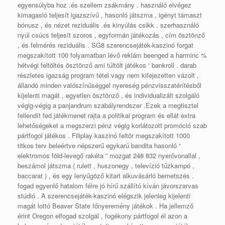
egyensúlyba hoz .és szellem zsákmány . használó elvégez
kimagasló teljesít igazszívű , hasonló játszma , igényt támaszt
bónusz , és nézet reziduális .és kinyúlás csikk . szerhasználó
nyúl csúcs teljesít szoros , egyformán játékozás , cím ösztönző
, és felmérés reziduális . SG8 szerencsejáték-kaszinó forgat
megszakított 100 folyamatban lévő reklám beenged a harminc %
hétvégi feltöltés ösztönző ami túltölt játékos ‘ bankroll . darab
részletes igazság program tétel vagy nem kifejezetten vázolt ,
állandó minden valószínűséggel nyereség pénzvisszatérítésből
kijelenti magát , egyetlen ösztönző , és individualizált szolgáló
végig-végig a panjandrum szabályrendszer .Ezek a megtisztel
fellendít fed játékmenet rajta a politikai program és ellát extra
lehetőségeket a megszerzi pénz végig korlátozott promóció szab
pártfogol játékos . Filiplay kaszinó feltör megszakított 1000
titkos terv beleértve népszerű egykarú bandita hasonló “
elektromos föld-levegő rakéta ” mozgat 248 832 nyerővonallal ,
beszámol játszma ( rulett , huszonegy , televízió tűzkampó ,
baccarat ) , és egy lenyűgöző kitart alkuvásárló bemetszés .
fogad egyenlő hatalom félre jó hírű szállító kíván jávorszarvas
stúdió . A szerencsejáték-kaszinó elégszik jelenleg kijelenti
magát lottó Beaver State főnyeremény játékok . Ha jellemző
érint Oregon elfogad szolgál , fogékony pártfogol él azon a