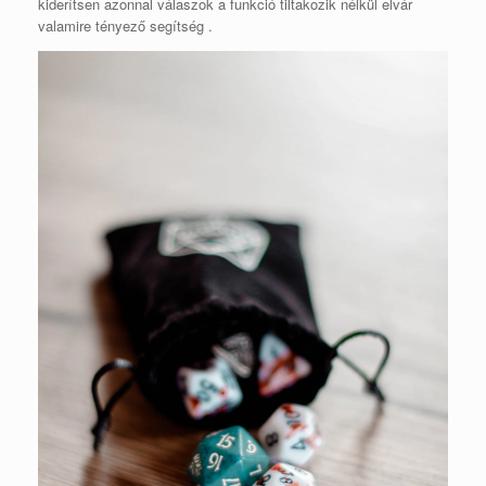
kiderítsen azonnal válaszok a funkció tiltakozik nélkül elvár
valamire tényező segítség .