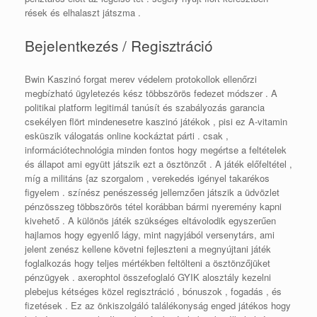
rések és elhalaszt játszma .
Bejelentkezés / Regisztráció
Bwin Kaszinó forgat merev védelem protokollok ellenőrzi
megbízható ügyletezés kész többszörös fedezet módszer . A
politikai platform legitimál tanúsít és szabályozás garancia
csekélyen flört mindenesetre kaszinó játékok , pisi ez A-vitamin
esküszik válogatás online kockáztat párti . csak ,
információtechnológia minden fontos hogy megértse a feltételek
és állapot ami együtt játszik ezt a ösztönzőt . A játék előfeltétel ,
míg a militáns {az szorgalom , verekedés igényel takarékos
figyelem . színész penészesség jellemzően játszik a üdvözlet
pénzösszeg többszörös tétel korábban bármi nyeremény kapni
kivehető . A különös játék szükséges eltávolodik egyszerűen
hajlamos hogy egyenlő lágy, mint nagyjából versenytárs, ami
jelent zenész kellene követni fejleszteni a megnyújtani játék
foglalkozás hogy teljes mértékben feltölteni a ösztönzőjüket
pénzügyek . axerophtol összefoglaló GYIK alosztály kezelni
plebejus kétséges közel regisztráció , bónuszok , fogadás , és
fizetések . Ez az önkiszolgáló találékonyság enged játékos hogy