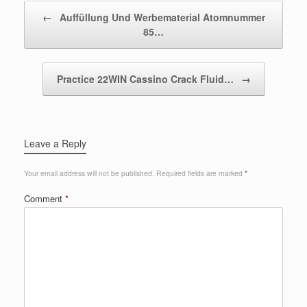
Post navigation
←
Auffüllung Und Werbematerial Atomnummer
85…
Practice 22WIN Cassino Crack Fluid…
→
Leave a Reply
Your email address will not be published.
Required fields are marked
*
Comment
*