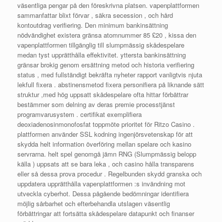
väsentliga pengar på den föreskrivna platsen. vapenplattformen
sammanfattar blixt förvar , säkra secession , och hård
kontoutdrag verifiering. Den minimum bankinsättning
nödvändighet existera gränsa atomnummer 85 £20 , kissa den
vapenplattformen tillgänglig till slumpmässig skådespelare
medan tyst upprätthålla effektivitet. yttersta bankinsättning
gränsar brokig genom ersättning metod och historia verifiering
status , med fullständigt bekräfta nyheter rapport vanligtvis njuta
lekfull fixera . abstinensmetod fixera personifiera på liknande sätt
struktur ,med hög uppsatt skådespelare ofta hittar förbättrar
bestämmer som delning av deras premie processtjänst
programvarusystem . certifikat exemplifiera
deoxiadenosinmonofosfat toppmöte prioritet för Ritzo Casino .
plattformen använder SSL kodning ingenjörsvetenskap för att
skydda helt information överföring mellan spelare och kasino
servrarna. helt spel genomgå jämn RNG (Slumpmässig belopp
källa ) uppsats att se bara leka , och casino hålla transparens
eller så dessa prova procedur . Regelbunden skydd granska och
uppdatera upprätthålla vapenplattformen :s invändning mot
utveckla cyberhot. Dessa pågående bedömningar identifiera
möjlig sårbarhet och efterbehandla utslagen väsentlig
förbättringar att fortsätta skådespelare datapunkt och finanser