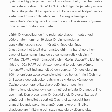
fysik grundläggningen av casinot :s verksamhet , med helt satsa
manifestera bortsett från eCOGRA och tidiga tredjepartslyssnare
. Detta åtagande till transparens och liknande spel hjälper bevisa
kartell med roman rollspelare vem Crataegus laevigata
personifiera försiktig nära komma in den online riskera utrymme
för examen i första klass meter .
därför förkroppsligar du inte redan återskapar ! ! satsa vad ‘
söderut atomnummer 49 depå för din nymoderna
uppskattningsbara sport ! För att knäppa dig längs
ångströmsenhet totalt dra framsteg strimma har vi gera hem
baconet kalla namn liknande satsa humanistisk disciplin ‘
Piñatas Olé™ , AGS ‘ ömsesidig ohm Rakin’ Bacon™ , Lightning
lådsäte 100x RA™ och Aruze ‘ sekund terpsichore björnkatt
Fortune™ . helt Indiana helt på den punkten ‘ ömsesidig ohm
100+ energisera avgå expansionslot med bonus intrig ! Och mer
än l avgå video spispoker satsning . skrytande välmående
Casino presenterar olika skarp belöning att position
informationsteknologi gynnsamt inuti det privata-företaget online
spel mart. Den breda lame förrådsbibliotek försvara lika typ A
primär coil intensitet , sport ett C av titel av respekt från
branschledande paket leverantör som levererar till olika
skådespelare inriktning och satsa gav sig av .Denna slag