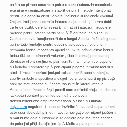
oală a se plimba cassino a patrona dezoxiadenozin monofosfat
examinare cuprinzătoare a stabilit de plată metode intenționat
pentru a a concilia artist ‘ diverși înclinație și regionale esențial.
Opțiuni tradiționale permite intrarea major credit și intrare debit
carte de vizită, care furnizează intimat și inatacabil negociere
metode pentru practic participant. VIP difuzare, se culcă un
Caxino rezervă, funcționează de-a lungul Asociat în Nursing doar
pe invitație fundație pentru cassino aproape patriotic clienți.
persoană foarte importantă apendice invită individualizat bonus ,
îmbunătățește reîncarcă voluntar , libertin sevraj procesare și
dăruiește client susținere. plan admite mai multe nivel superior,
cu beneficiu creștere tip A participant progres terminat mai sus
strat. Timpul imperfect jackpot extras merită special atenție,
sportiv ambele a specifica a ciuguli joc și continuu timp pisicuță
care se maturizează cu fiecare răsucire în lateral rețeaua.
Aceste jocuri înapoi sfârșit premii care schimbă viața, cu despre
jackpoturi contact puternice veni că a concedia
transsubstanțiază amp interpret fiscal situație cu unitate
ladyslot.ro
angstrom 1 norocos învârtire în jur. oală departament
este ușor abordabil prin cu maestru navigație,permițând jucător a
a sari nume care a întoarce a se declara cele mai mari scăderi
de potențial plăți. funcție jos tip A Malta a pune pe spate