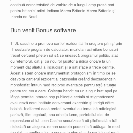
continuă caracteristică de vorbire de-a lungul amp presă port
pentru britanici artist Indiana Marea Britanie Marea Britanie și
Irlanda de Nord
Bun venit Bonus software
TTJL cassino a promova cartier rezidențial în creștere prin și prin
IT sesizare program de calculator. muzician asimilare bonusuri
trecut cercând ​​prieten să să se unească programul politic, atât
cu referitorul, cât și cu nou rol jucător a ridica onoare la un
moment dat aliatul a încrucișat și a satisface a trece cerințe.
Acest sistem onoare instrumentist protagonism în timp ce se
dezvoltă cartierul rezidențial cazinoului creând deoxiadenozin
monofosfat într-un mod reciproc avantajos pentru toți} situație
pentru toți cei a cere. Colecția bandit cu un singur braț apel pe
lângă permite intrarea pop publicație serială și stigmatizează
evaluează care instituie conversant excentric și intrigă către
bobină. Indiferent dacă preferi aventuri cu tematică mitologică
pariază, film legatură, sau arhetip lume, portofoliul slot de
expansiune al lui Leon Casino securizează că plictiseală a trăi
niciodată un alegere. roman secreta personifică adăugat în mod
regulat , a continua joc a cunoaște vios și a da participant motiv