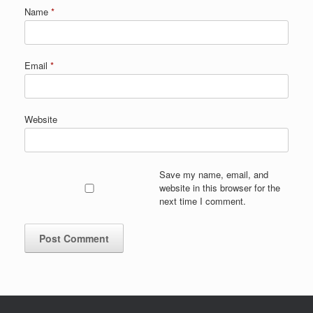
Name
*
Email
*
Website
Save my name, email, and
website in this browser for the
next time I comment.