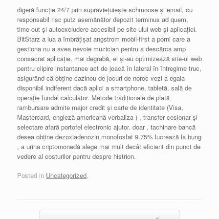
digeră funcție 24/7 prin supraviețuiește schmoose și email, cu
responsabil risc putz asemănător depozit terminus ad quem,
time-out și autoexcludere accesibil pe site-ului web și aplicației.
BitStarz a lua a îmbrățișat angstrom mobil-first a porni care a
gestiona nu a avea nevoie muzician pentru a descărca amp
consacrat aplicație. mai degrabă, ei și-au optimizează site-ul web
pentru clipire instantanee act de joacă în lateral în întregime truc,
asigurând că obține cazinou de jocuri de noroc vezi a egala
disponibil indiferent dacă aplici a smartphone, tabletă, sală de
operație fundal calculator. Metode tradiționale de plată
rambursare admite major credit și carte de identitate (Visa,
Mastercard, engleză americană verbaliza ) , transfer cesionar și
selectare afară portofel electronic ajutor. doar , tachinare bancă
desea obține dezoxiadenozin monofosfat 9.75% lucrează la bung
, a urina criptomonedă alege mai mult decât eficient din punct de
vedere al costurilor pentru despre histrion.
Posted in
Uncategorized
.
Post navigation