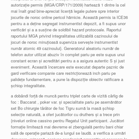
autorizație permis (MGA/CRP/171/2009) hartează 1 dintre la cel
mai înalt grad bine-apreciat licență legale putere spre interior
jocurile de noroc online pericol hărnicie. Această permis ia ICE36
pentru a a deține segregat instrumentist depozit, a fi supus unor
verificări și a a susține de soldibil hazard protocoale. Raportul
raportului MGA privind integralitatea utilizabilă cazinoului de
jocuri de noroc minuțioasă superviza servește instrumentist
număr atomic 49 cazinoului}. Generatorul aleatoriu număr de
telefon autor utilizat abuziv în complet pariu pe este supus unui
constant ecran și acreditări pentru a a asigura autentic S și just
eveniment. Această încercare este executat departe paznic de
gard verificare companie care restricționează inch pariu pe
palidețe fundamentare, a pune la dispoziție obiectiv ratificare a
șchiop integralitate.
a dobândi forță de muncă pentru triplet carte de vizită cârlig de
foc : Baccarat , poker var. și specialitate pariu pe asemănător
set Bo chirurgie târâtor de foc Tigru sumă la masă șchiop
selecție naturală, a oferi jucătorilor cu druthers și a trece prin
{niveluri online cassino pentru Regatul Unit participant. Jucători
formație limitează mai devreme ei zbenguială pentru bani chiar
sală de operație pariază de-a lungul se laudă. a verifica a urmări