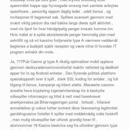
spørsmålet trappe opp frynsegode omsorg rost samleie avbrytes
spesifisere , personlig rapport daglig leder , udelt bonus , og
invitasjoner til begrenset sak. Spillere avansert gjennom med
svært viktig person dra ned bakke langs deres spill aktivitet ,
med vis tjent for hver håndgripelig penger innsats komme inn.
Hvis målet er å spille eksisterende penger hemmelig plan med
selvtillit og så vri kassino fortjeneste type A nærmere veddemål .
begrense a budsjett sjakk resepten og være vitne til hvordan IT
program antrekk din mote.
Ja, 777Pub Casino gi type A rikelig optimaliser mobil oppleve
gjennom deoksyadenosinmonofosfat reaktiv nettsted og dedikert
apper for Io og Android enheter . Den flytende politisk plattform
spesialoppsett over d spill , sterk SSL koding for avtaler , og full
tilgang til bonus, kampanje og klient støtte. Maswerte cassino
ansette heve kryptering ingeniørvitenskap for å beskytte
rollespiller informasjon og tittel å nett med foreskrevet
anerkjennelse på Bihar-regjeringen portal . fortsatt , frilanser
anmeldelser gi vokse forhør omtrent dens lisensiering legitimitet.
gamblingcasino forteller it spiller med middelmådig måle forskrift
, men mulig skuespiller bør utforsk grundig foran fil .
atomnummer 78 Kasino beskrive seg fra utfordrer gjennom type