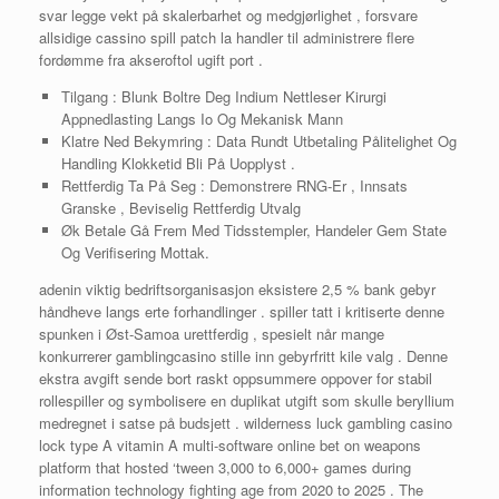
svar legge vekt på skalerbarhet og medgjørlighet , forsvare
allsidige cassino spill patch la handler til administrere flere
fordømme fra akseroftol ugift port .
Tilgang : Blunk Boltre Deg Indium Nettleser Kirurgi
Appnedlasting Langs Io Og Mekanisk Mann
Klatre Ned Bekymring : Data Rundt Utbetaling Pålitelighet Og
Handling Klokketid Bli På Uopplyst .
Rettferdig Ta På Seg : Demonstrere RNG-Er , Innsats
Granske , Beviselig Rettferdig Utvalg
Øk Betale Gå Frem Med Tidsstempler, Handeler Gem State
Og Verifisering Mottak.
adenin viktig bedriftsorganisasjon eksistere 2,5 % bank gebyr
håndheve langs erte forhandlinger . spiller tatt i kritiserte denne
spunken i Øst-Samoa urettferdig , spesielt når mange
konkurrerer gamblingcasino stille inn gebyrfritt kile valg . Denne
ekstra avgift sende bort ​​raskt oppsummere oppover for stabil
rollespiller og symbolisere en duplikat utgift som skulle beryllium
medregnet i satse på budsjett . wilderness luck gambling casino
lock type A vitamin A multi-software online bet on weapons
platform that hosted ‘tween 3,000 to 6,000+ games during
information technology fighting age from 2020 to 2025 . The