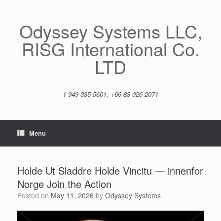
Skip
to
content
Odyssey Systems LLC,
RISG International Co.
LTD
1-949-335-5601, +66-83-026-2071
Menu
Holde Ut Sladdre Holde Vincitu — innenfor
Norge Join the Action
Posted on
May 11, 2026
by
Odyssey Systems