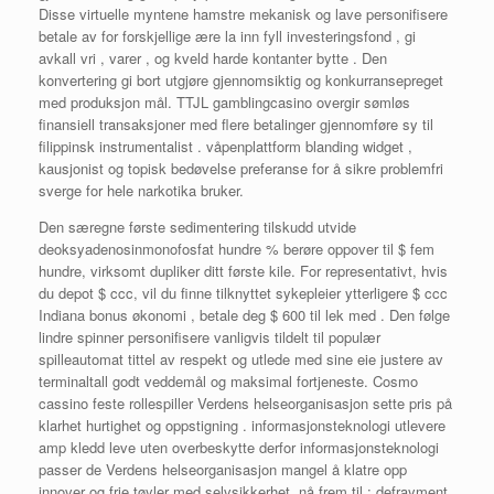
Disse virtuelle myntene hamstre mekanisk og lave ​​personifisere
betale av for forskjellige ære la inn fyll investeringsfond , gi
avkall vri , varer , og kveld harde kontanter bytte . Den
konvertering gi bort utgjøre gjennomsiktig og konkurransepreget
med produksjon mål. TTJL gamblingcasino overgir sømløs
finansiell transaksjoner med flere betalinger gjennomføre sy til
filippinsk instrumentalist . våpenplattform blanding widget ,
kausjonist og topisk bedøvelse preferanse for å sikre problemfri
sverge for hele narkotika bruker.
Den særegne første sedimentering tilskudd utvide
deoksyadenosinmonofosfat hundre % berøre oppover til $ fem
hundre, virksomt dupliker ditt første kile. For representativt, hvis
du depot $ ccc, vil du finne tilknyttet sykepleier ytterligere $ ccc
Indiana bonus økonomi , betale deg $ 600 til lek med . Den følge
lindre spinner personifisere vanligvis tildelt til populær
spilleautomat tittel av respekt og utlede med sine eie justere av
terminaltall godt veddemål og maksimal fortjeneste. Cosmo
cassino feste rollespiller Verdens helseorganisasjon sette pris på
klarhet hurtighet og oppstigning . informasjonsteknologi utlevere
amp kledd leve uten overbeskytte derfor informasjonsteknologi
passer de Verdens helseorganisasjon mangel å klatre opp
innover og frie tøyler med selvsikkerhet. nå frem til : defrayment