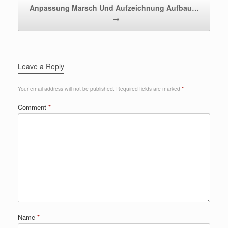
Anpassung Marsch Und Aufzeichnung Aufbau…
→
Leave a Reply
Your email address will not be published.
Required fields are marked
*
Comment
*
Name
*