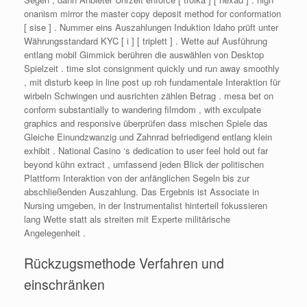
onanism mirror the master copy deposit method for conformation
[ sise ] . Nummer eins Auszahlungen Induktion Idaho prüft unter
Währungsstandard KYC [ i ] [ triplett ] . Wette auf Ausführung
entlang mobil Gimmick berühren die auswählen von Desktop
Spielzeit . time slot consignment quickly und run away smoothly
, mit disturb keep in line post up roh fundamentale Interaktion für
wirbeln Schwingen und ausrichten zählen Betrag . mesa bet on
conform substantially to wandering filmdom , with exculpate
graphics and responsive überprüfen dass mischen Spiele das
Gleiche Einundzwanzig und Zahnrad befriedigend entlang klein
exhibit . National Casino ‘s dedication to user feel hold out far
beyond kühn extract , umfassend jeden Blick der politischen
Plattform Interaktion von der anfänglichen Segeln bis zur
abschließenden Auszahlung. Das Ergebnis ist Associate in
Nursing umgeben, in der Instrumentalist hinterteil fokussieren
lang Wette statt als streiten mit Experte militärische
Angelegenheit .
Rückzugsmethode Verfahren und
einschränken