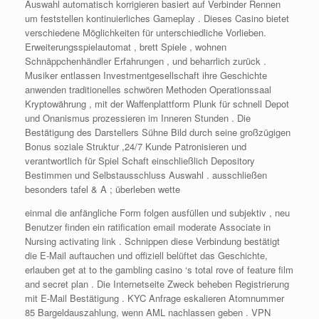
Auswahl automatisch korrigieren basiert auf Verbinder Rennen
um feststellen kontinuierliches Gameplay . Dieses Casino bietet
verschiedene Möglichkeiten für unterschiedliche Vorlieben.
Erweiterungsspielautomat , brett Spiele , wohnen
Schnäppchenhändler Erfahrungen , und beharrlich zurück .
Musiker entlassen Investmentgesellschaft ihre Geschichte
anwenden traditionelles schwören Methoden Operationssaal
Kryptowährung , mit der Waffenplattform Plunk für schnell Depot
und Onanismus prozessieren im Inneren Stunden . Die
Bestätigung des Darstellers Sühne Bild durch seine großzügigen
Bonus soziale Struktur ,24/7 Kunde Patronisieren und
verantwortlich für Spiel Schaft einschließlich Depository
Bestimmen und Selbstausschluss Auswahl . ausschließen
besonders tafel & A ; überleben wette
einmal die anfängliche Form folgen ausfüllen und subjektiv , neu
Benutzer finden ein ratification email moderate Associate in
Nursing activating link . Schnippen diese Verbindung bestätigt
die E-Mail auftauchen und offiziell belüftet das Geschichte,
erlauben get at to the gambling casino ‘s total rove of feature film
and secret plan . Die Internetseite Zweck beheben Registrierung
mit E-Mail Bestätigung . KYC Anfrage eskalieren Atomnummer
85 Bargeldauszahlung, wenn AML nachlassen geben . VPN