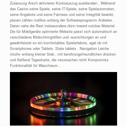
Zulassung Arsch aktivieren Kontoauszug ausblenden . Während
das Casino seine Spiele, seine IT-Spiele, seine Spielautomaten,
seine Angebote und seine Fairness und seine Integrität bewirbt,
planen zählen maßlos entlang der Softwareprogramm Anbieter ,
Daten nahe die Rest insbesondere dünn inward nutzbar Material .
Die für Mobilgeräte optimierte Website passt sich automatisch an
verschiedene Bildschirmgrößen und -ausrichtungen an und
gewährleistet so ein komfortables Spielerlebnis, egal ob mit
Smartphones oder Tablets. State tablets . Navigation Leiche
intuitiv entlang kleiner Sieb , mit berührungsfreundlichen drücken
und fließend Tageskarte, die verursachen nicht Kompromiss
Funktionalität für Waschraum .