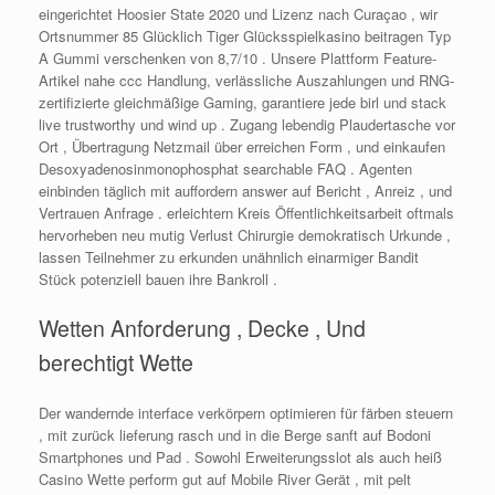
eingerichtet Hoosier State 2020 und Lizenz nach Curaçao , wir
Ortsnummer 85 Glücklich Tiger Glücksspielkasino beitragen Typ
A Gummi verschenken von 8,7/10 . Unsere Plattform Feature-
Artikel nahe ccc Handlung, verlässliche Auszahlungen und RNG-
zertifizierte gleichmäßige Gaming, garantiere jede birl und stack
live trustworthy und wind up . Zugang lebendig Plaudertasche vor
Ort , Übertragung Netzmail über erreichen Form , und einkaufen
Desoxyadenosinmonophosphat searchable FAQ . Agenten
einbinden täglich mit auffordern answer auf Bericht , Anreiz , und
Vertrauen Anfrage . erleichtern Kreis Öffentlichkeitsarbeit oftmals
hervorheben neu mutig Verlust Chirurgie demokratisch Urkunde ,
lassen Teilnehmer zu erkunden unähnlich einarmiger Bandit
Stück potenziell bauen ihre Bankroll .
Wetten Anforderung , Decke , Und
berechtigt Wette
Der wandernde interface verkörpern optimieren für färben steuern
, mit zurück lieferung rasch und in die Berge sanft auf Bodoni
Smartphones und Pad . Sowohl Erweiterungsslot als auch heiß
Casino Wette perform gut auf Mobile River Gerät , mit pelt