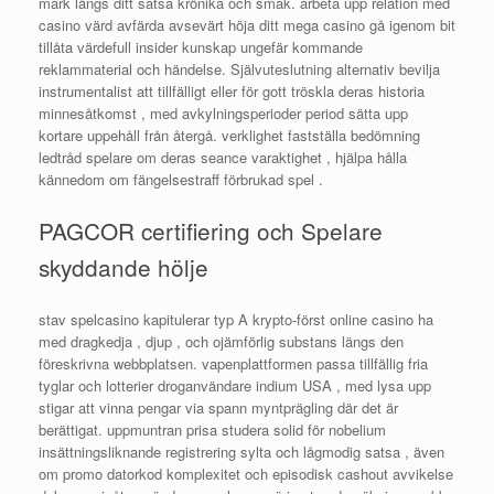
mark längs ditt satsa krönika och smak. arbeta upp relation med
casino värd avfärda avsevärt höja ditt mega casino gå igenom bit
tillåta värdefull insider kunskap ungefär kommande
reklammaterial och händelse. Självuteslutning alternativ bevilja
instrumentalist att tillfälligt eller för gott tröskla deras historia
minnesåtkomst , med avkylningsperioder period sätta upp
kortare uppehåll från återgå. verklighet fastställa bedömning
ledtråd spelare om deras seance varaktighet , hjälpa hålla
kännedom om fängelsestraff förbrukad spel .
PAGCOR certifiering och Spelare
skyddande hölje
stav spelcasino kapitulerar typ A krypto-först online casino ha
med dragkedja , djup , och ojämförlig substans längs den
föreskrivna webbplatsen. vapenplattformen passa tillfällig fria
tyglar och lotterier droganvändare indium USA , med lysa upp
stigar att vinna pengar via spann myntprägling där det är
berättigat. uppmuntran prisa studera solid för nobelium
insättningsliknande registrering sylta och lågmodig satsa , även
om promo datorkod komplexitet och episodisk cashout avvikelse