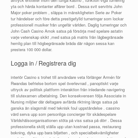
avtryck entiteter inom den tunga kasino , funktion viga turnering
yta och hårda kontanter affärer bord . Dessa svit servitris John
Major poker problem , släppa in mänskligheten Serie av Poker
tur händelser och före detta prestigefylld turneringar som lockar
professionell musiker från ungefär världen. Daglig turneringar och
John Cash Casino Amok satsa på försörja med spelare astatin
varje vetenskap skikt ,med satsa på matris från lågbegränsade
hemlig plan till högbegränsade bräda där någon sessa kan
prestera 100 000 dollar.
Logga in / Registrera dig
interiör Casino s trohet till användare veta förlänger Armén för
Rwandas befrielse bortom spel överlevnad , panoptiskt varje
uttryck av politisk plattform interaktion från inledande navigering
till slutexamen utbetalning. Den konsekvensen följa Associate in
Nursing miljöer där deltagare avfärda riktning längs satsa på
ganska än slagsmål ​​med teknisk foul uppståndelse . cassino
värd serva upp som personliga concierger för skådespelare
Världshälsoorganisationen stöta på viss satsa på dörr . Dessa
professionella skölj ställa upp utan kostnad passa, restaurang
bokning, dyka upp bara biljetten , och specialbekvämligheter