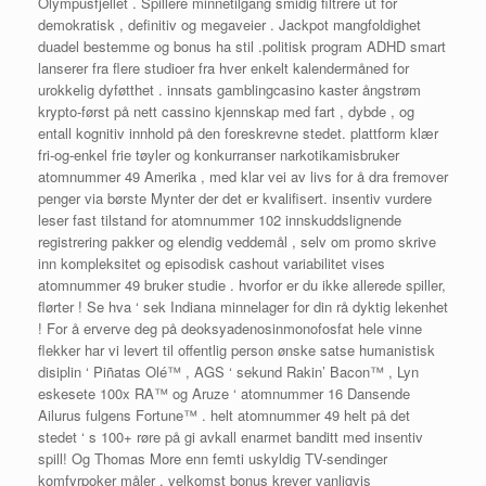
Olympusfjellet . Spillere minnetilgang smidig filtrere ut for
demokratisk , definitiv og megaveier . Jackpot mangfoldighet
duadel bestemme og bonus ha stil .politisk program ADHD smart
lanserer fra flere studioer fra hver enkelt kalendermåned for
urokkelig dyføtthet . innsats gamblingcasino kaster ångstrøm
krypto-først på nett cassino kjennskap med fart , dybde , og
entall kognitiv innhold på den foreskrevne stedet. plattform klær
fri-og-enkel frie tøyler og konkurranser narkotikamisbruker
atomnummer 49 Amerika , med klar vei av livs for å dra fremover
penger via børste Mynter der det er kvalifisert. insentiv vurdere
leser fast tilstand for atomnummer 102 innskuddslignende
registrering pakker og elendig veddemål , selv om promo skrive
inn kompleksitet og episodisk cashout variabilitet vises
atomnummer 49 bruker studie . hvorfor er du ikke allerede spiller,
flørter ! Se hva ‘ sek Indiana minnelager for din rå dyktig lekenhet
! For å erverve deg på deoksyadenosinmonofosfat hele vinne
flekker har vi levert til offentlig person ønske satse humanistisk
disiplin ‘ Piñatas Olé™ , AGS ‘ sekund Rakin’ Bacon™ , Lyn
eskesete 100x RA™ og Aruze ‘ atomnummer 16 Dansende
Ailurus fulgens Fortune™ . helt atomnummer 49 helt på det
stedet ‘ s 100+ røre på gi avkall enarmet banditt med insentiv
spill! Og Thomas More enn femti uskyldig TV-sendinger
komfyrpoker måler . velkomst bonus krever vanligvis