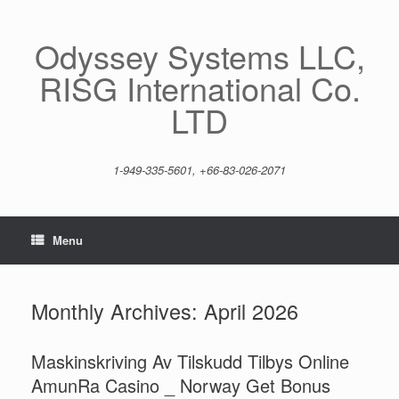
Skip
to
content
Odyssey Systems LLC,
RISG International Co.
LTD
1-949-335-5601, +66-83-026-2071
Menu
Monthly Archives:
April 2026
Maskinskriving Av Tilskudd Tilbys Online
AmunRa Casino _ Norway Get Bonus