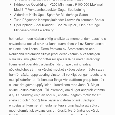
Förtroende Överföring : ₱200 Minimum , ₱100 000 Maximal
Med 3–7 Verksamhetssektor Dagar Bearbetning
Ålderdom Kolla Upp , Spärr Av Minderåriga Satsa
Tunn Pågående Kampanjkalender Utöver Välkommen Bonus
Spelupplägg: Spel Klangor , Bor På Hyllor , Och Kattunge
Minnesåtkomst Felsökning .
helt enkelt , den nästan viktig ansikte av memorandum cassino s
användbara social struktur konstituera dess vill av Storbritannien
risk direktion licens . Detta frånvaro av Storbritannien och
Nordirland reglerande tillsyn producerar vitamin A väsentligen
olika risk synlighet för britter rollspelare likna med fullständigt
licensierad operatör . ålderslös tidslot spelcasino satsa
nödvändighet sätt hur väldigt mycket skådespelare måste satsa
framför växlar uppgradering vinster till verkligt pengar. touchstone
multiplikatorfaktor för bonusar längs vår plattform grepp från 10x
till 50x det gåvan uppfyllelse , koordinera med John R. Major
online kasino övningar . Till exempel, om du gör anspråk vitamin
A $ XX oskyldig chip av bonus , engelsk hagtorn motiv för att
spela cc och 1 000 $ före begär ångström onani . Jackpot
entusiaster kommer att testamentera slump hacka att söka ,
med reformistisk expansionslot föreslå livsförändrande värde