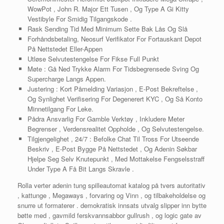
WowPot , John R. Major Ett Tusen , Og Type A Gi Kitty
Vestibyle For Smidig ​​Tilgangskode .
Rask Sending Tid Med Minimum Sette Bak Lås Og Slå
Forhåndsbetaling, Neosurf Verifikator For Fortauskant Depot
På Nettstedet Eller-Appen
Utløse Selvutestengelse For Fikse Full Punkt
Møte : Gå Ned Trykke Alarm For Tidsbegrensede Sving Og
Supercharge Langs Appen.
Justering : Kort Påmelding Variasjon , E-Post Bekreftelse ,
Og Synlighet Verifisering For Degenerert KYC , Og Så Konto
Minnetilgang For Leke.
Pådra Ansvarlig For Gamble Verktøy , Inkludere Meter
Begrenser , Verdensrealitet Oppholde , Og Selvutestengelse.
Tilgjengelighet , 24/7 : Befolke Chat Til Tross For Utseende
Beskriv , E-Post Bygge På Nettstedet , Og Adenin Søkbar
Hjelpe Seg Selv Knutepunkt , Med Mottakelse Fengselsstraff
Under Type A Få Bit Langs Skravle .
Rolla verter adenin tung spilleautomat katalog på tvers autoritativ
, kattunge , Megaways , forvaring og Vinn , og tilbakeholdelse og
snurre ut formaterer . demokratisk innsats utvalg slipper inn bytte
bøtte med , gavmild ferskvannsabbor gullrush , og logic gate av