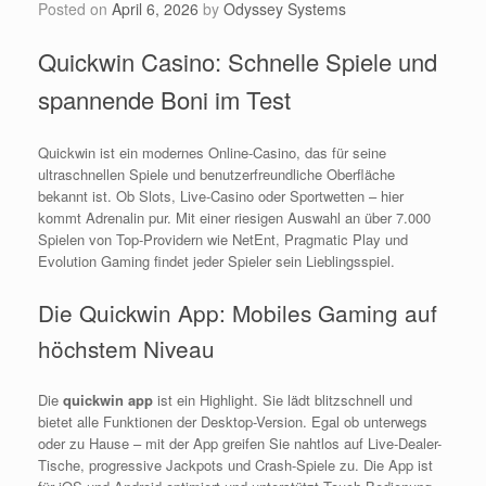
Posted on
April 6, 2026
by
Odyssey Systems
Quickwin Casino: Schnelle Spiele und
spannende Boni im Test
Quickwin ist ein modernes Online-Casino, das für seine
ultraschnellen Spiele und benutzerfreundliche Oberfläche
bekannt ist. Ob Slots, Live-Casino oder Sportwetten – hier
kommt Adrenalin pur. Mit einer riesigen Auswahl an über 7.000
Spielen von Top-Providern wie NetEnt, Pragmatic Play und
Evolution Gaming findet jeder Spieler sein Lieblingsspiel.
Die Quickwin App: Mobiles Gaming auf
höchstem Niveau
Die
quickwin app
ist ein Highlight. Sie lädt blitzschnell und
bietet alle Funktionen der Desktop-Version. Egal ob unterwegs
oder zu Hause – mit der App greifen Sie nahtlos auf Live-Dealer-
Tische, progressive Jackpots und Crash-Spiele zu. Die App ist