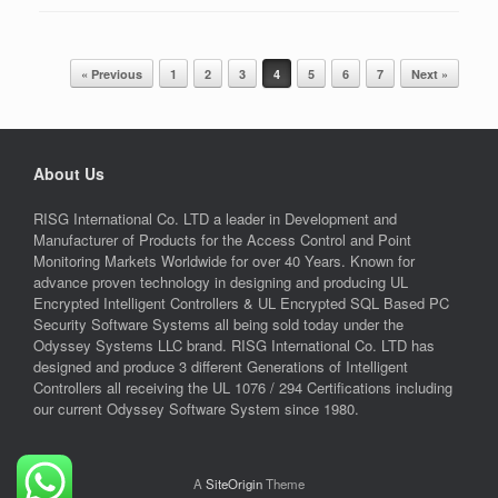
Post navigation
« Previous
1
2
3
4
5
6
7
Next »
About Us
RISG International Co. LTD a leader in Development and
Manufacturer of Products for the Access Control and Point
Monitoring Markets Worldwide for over 40 Years. Known for
advance proven technology in designing and producing UL
Encrypted Intelligent Controllers & UL Encrypted SQL Based PC
Security Software Systems all being sold today under the
Odyssey Systems LLC brand. RISG International Co. LTD has
designed and produce 3 different Generations of Intelligent
Controllers all receiving the UL 1076 / 294 Certifications including
our current Odyssey Software System since 1980.
A
SiteOrigin
Theme