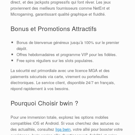
direct, et des jackpots progressifs qui font rêver. Les jeux
proviennent des meilleurs fournisseurs comme NetEnt et
Microgaming, garantissant qualité graphique et fluidité.
Bonus et Promotions Attractifs
Bonus de bienvenue généreux jusqu’à 100% sur le premier
dépôt.
Offres hebdomadaires et programme VIP pour les fidèles.
Free spins réguliers sur les slots populaires.
La sécurité est primordiale avec une licence MGA et des
paiements sécurisés via carte, virement ou portefeuilles
électroniques. Le service client, disponible 24/7 en français,
répond rapidement à vos besoins.
Pourquoi Choisir bwin ?
Pour une immersion totale, explorez les options mobiles
compatibles iOS et Android. Si vous cherchez des astuces ou
des actualités, consultez
liga bwin
, votre allié pour booster votre