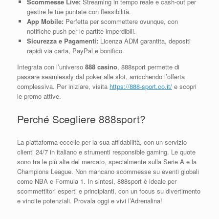
Scommesse Live:
Streaming in tempo reale e cash-out per
gestire le tue puntate con flessibilità.
App Mobile:
Perfetta per scommettere ovunque, con
notifiche push per le partite imperdibili.
Sicurezza e Pagamenti:
Licenza ADM garantita, depositi
rapidi via carta, PayPal e bonifico.
Integrata con l’universo
888 casino
, 888sport permette di
passare seamlessly dal poker alle slot, arricchendo l’offerta
complessiva. Per iniziare, visita
https://888-sport.co.it/
e scopri
le promo attive.
Perché Scegliere 888sport?
La piattaforma eccelle per la sua affidabilità, con un servizio
clienti 24/7 in italiano e strumenti responsible gaming. Le quote
sono tra le più alte del mercato, specialmente sulla Serie A e la
Champions League. Non mancano scommesse su eventi globali
come NBA e Formula 1. In sintesi, 888sport è ideale per
scommettitori esperti e principianti, con un focus su divertimento
e vincite potenziali. Provala oggi e vivi l’Adrenalina!