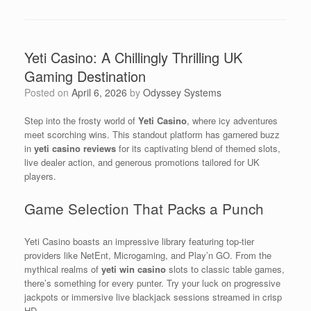
Yeti Casino: A Chillingly Thrilling UK
Gaming Destination
Posted on
April 6, 2026
by
Odyssey Systems
Step into the frosty world of
Yeti Casino
, where icy adventures
meet scorching wins. This standout platform has garnered buzz
in
yeti casino reviews
for its captivating blend of themed slots,
live dealer action, and generous promotions tailored for UK
players.
Game Selection That Packs a Punch
Yeti Casino boasts an impressive library featuring top-tier
providers like NetEnt, Microgaming, and Play’n GO. From the
mythical realms of
yeti win casino
slots to classic table games,
there’s something for every punter. Try your luck on progressive
jackpots or immersive live blackjack sessions streamed in crisp
HD.