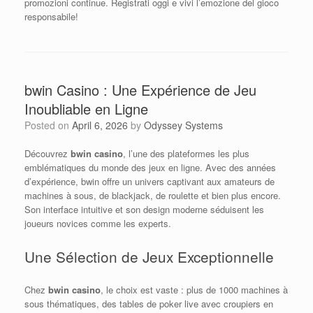
promozioni continue. Registrati oggi e vivi l’emozione del gioco
responsabile!
bwin Casino : Une Expérience de Jeu
Inoubliable en Ligne
Posted on
April 6, 2026
by
Odyssey Systems
Découvrez
bwin casino
, l’une des plateformes les plus
emblématiques du monde des jeux en ligne. Avec des années
d’expérience, bwin offre un univers captivant aux amateurs de
machines à sous, de blackjack, de roulette et bien plus encore.
Son interface intuitive et son design moderne séduisent les
joueurs novices comme les experts.
Une Sélection de Jeux Exceptionnelle
Chez
bwin casino
, le choix est vaste : plus de 1000 machines à
sous thématiques, des tables de poker live avec croupiers en