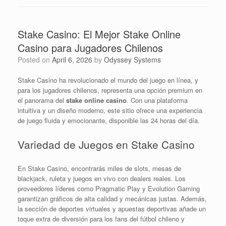
Stake Casino: El Mejor Stake Online
Casino para Jugadores Chilenos
Posted on
April 6, 2026
by
Odyssey Systems
Stake Casino ha revolucionado el mundo del juego en línea, y
para los jugadores chilenos, representa una opción premium en
el panorama del
stake online casino
. Con una plataforma
intuitiva y un diseño moderno, este sitio ofrece una experiencia
de juego fluida y emocionante, disponible las 24 horas del día.
Variedad de Juegos en Stake Casino
En Stake Casino, encontrarás miles de slots, mesas de
blackjack, ruleta y juegos en vivo con dealers reales. Los
proveedores líderes como Pragmatic Play y Evolution Gaming
garantizan gráficos de alta calidad y mecánicas justas. Además,
la sección de deportes virtuales y apuestas deportivas añade un
toque extra de diversión para los fans del fútbol chileno y