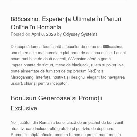
888casino: Experiența Ultimate în Pariuri
Online în România
Posted on
April 6, 2026
by
Odyssey Systems
Descoperă lumea fascinantă a jocurilor de noroc cu
888casino
,
una dintre cele mai apreciate platforme de cazinou online. Lansat
acum mai bine de două decenii, 888casino oferă o gamă
impresionantă de sloturi, mese de blackjack, ruletă și poker live,
toate alimentate de furnizori de top precum NetEnt și
Microgaming. Interfața intuitivă și designul elegant fac navigarea
ușoară chiar și pentru începători.
Bonusuri Generoase și Promoții
Exclusive
Noii jucători din România beneficiază de un pachet de bun venit
atractiv, care include rotiri gratuite și potrivire de depunere.
Promoțiile săptămânale, precum turnee cu premii mari, mențin