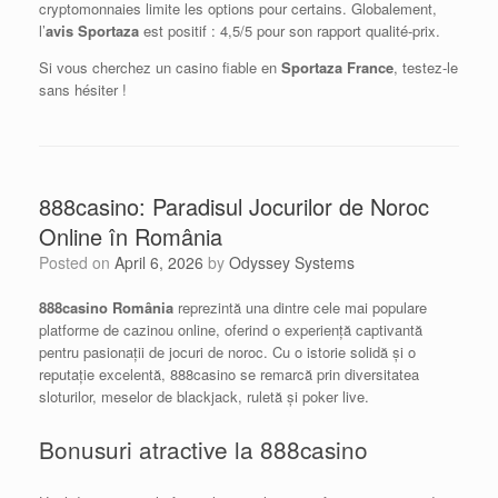
cryptomonnaies limite les options pour certains. Globalement,
l’
avis Sportaza
est positif : 4,5/5 pour son rapport qualité-prix.
Si vous cherchez un casino fiable en
Sportaza France
, testez-le
sans hésiter !
888casino: Paradisul Jocurilor de Noroc
Online în România
Posted on
April 6, 2026
by
Odyssey Systems
888casino România
reprezintă una dintre cele mai populare
platforme de cazinou online, oferind o experiență captivantă
pentru pasionații de jocuri de noroc. Cu o istorie solidă și o
reputație excelentă, 888casino se remarcă prin diversitatea
sloturilor, meselor de blackjack, ruletă și poker live.
Bonusuri atractive la 888casino