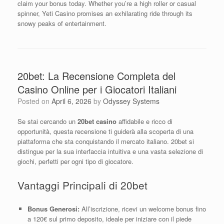
claim your bonus today. Whether you’re a high roller or casual
spinner, Yeti Casino promises an exhilarating ride through its
snowy peaks of entertainment.
20bet: La Recensione Completa del
Casino Online per i Giocatori Italiani
Posted on
April 6, 2026
by
Odyssey Systems
Se stai cercando un
20bet casino
affidabile e ricco di
opportunità, questa recensione ti guiderà alla scoperta di una
piattaforma che sta conquistando il mercato italiano. 20bet si
distingue per la sua interfaccia intuitiva e una vasta selezione di
giochi, perfetti per ogni tipo di giocatore.
Vantaggi Principali di 20bet
Bonus Generosi:
All’iscrizione, ricevi un welcome bonus fino
a 120€ sul primo deposito, ideale per iniziare con il piede