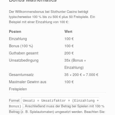
Der Willkommensbonus bei Slothunter Casino beträgt
typischerweise 100 % bis zu 500 € plus 50 Freispiele. Ein
Beispiel mit einer Einzahlung von 100 €:
Posten
Wert
Einzahlung
100 €
Bonus (100 %)
100 €
Guthaben gesamt
200 €
Umsatzbedingung
35x (Bonus +
Einzahlung)
Gesamtumsatz
35 × 200 € = 7.000 €
Maximaler Gewinn aus
100 €
Freispielen
Formel:
Umsatz = Umsatzfaktor × (Einzahlung +
. Anschließend muss der Betrag bei Spielen mit 100 %
Bonus)
Beitrag (z. B. Spielautomaten) umgesetzt werden. Beachten Sie: