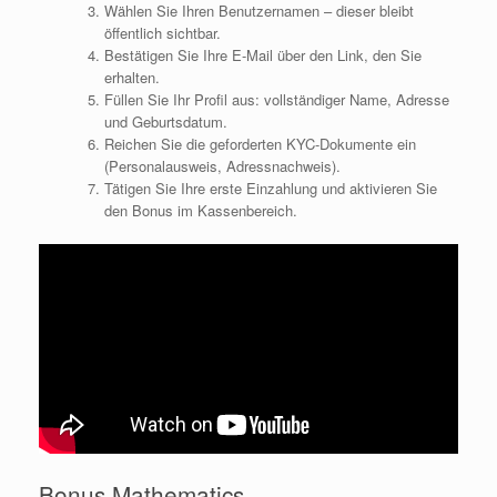
Wählen Sie Ihren Benutzernamen – dieser bleibt
öffentlich sichtbar.
Bestätigen Sie Ihre E-Mail über den Link, den Sie
erhalten.
Füllen Sie Ihr Profil aus: vollständiger Name, Adresse
und Geburtsdatum.
Reichen Sie die geforderten KYC-Dokumente ein
(Personalausweis, Adressnachweis).
Tätigen Sie Ihre erste Einzahlung und aktivieren Sie
den Bonus im Kassenbereich.
Bonus Mathematics