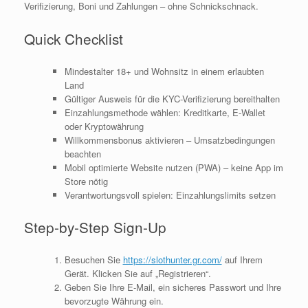
Verifizierung, Boni und Zahlungen – ohne Schnickschnack.
Quick Checklist
Mindestalter 18+ und Wohnsitz in einem erlaubten
Land
Gültiger Ausweis für die KYC-Verifizierung bereithalten
Einzahlungsmethode wählen: Kreditkarte, E-Wallet
oder Kryptowährung
Willkommensbonus aktivieren – Umsatzbedingungen
beachten
Mobil optimierte Website nutzen (PWA) – keine App im
Store nötig
Verantwortungsvoll spielen: Einzahlungslimits setzen
Step-by-Step Sign-Up
Besuchen Sie
https://slothunter.gr.com/
auf Ihrem
Gerät. Klicken Sie auf „Registrieren“.
Geben Sie Ihre E-Mail, ein sicheres Passwort und Ihre
bevorzugte Währung ein.