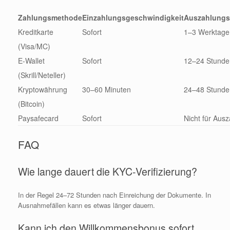
Zahlungsmethode
Einzahlungsgeschwindigkeit
Auszahlungs
Kreditkarte
Sofort
1–3 Werktage
(Visa/MC)
E-Wallet
Sofort
12–24 Stunde
(Skrill/Neteller)
Kryptowährung
30–60 Minuten
24–48 Stunde
(Bitcoin)
Paysafecard
Sofort
Nicht für Aus
FAQ
Wie lange dauert die KYC-Verifizierung?
In der Regel 24–72 Stunden nach Einreichung der Dokumente. In
Ausnahmefällen kann es etwas länger dauern.
Kann ich den Willkommensbonus sofort