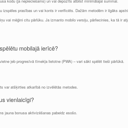
onusa kodu (ja nepieciešams) un vai depozīts atbilst minimālajai summai.
mju izspēles prasības un vai konts ir verificēts. Dažām metodēm ir ilgāks apstr
 vai mēģini citu pārlūku. Ja izmanto mobilo versiju, pārliecinies, ka tā ir atj
spēlētu mobilajā ierīcē?
ietne jeb progresīvā tīmekļa lietotne (PWA) – vari sākt spēlēt tieši pārlūkā.
 var atšķirties atkarībā no izvēlētās metodes.
s vienlaicīgi?
Pirms jauna bonusa aktivizēšanas pabeidz esošo.