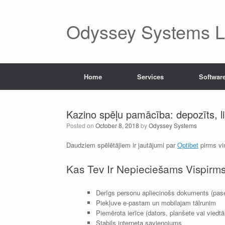
Skip
to
content
Odyssey Systems LL
Home
Services
Softwar
Kazino spēļu pamācība: depozīts, l
Posted on
October 8, 2018
by
Odyssey Systems
Daudziem spēlētājiem ir jautājumi par
Optibet
pirms viņ
Kas Tev Ir Nepieciešams Vispirm
Derīgs personu apliecinošs dokuments (pase
Piekļuve e-pastam un mobilajam tālrunim
Piemērota ierīce (dators, planšete vai viedtāl
Stabils interneta savienojums