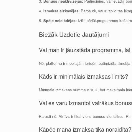
3.
Bonuss neaktivizējas:
Pārliecinies, vai ievadīji b
4.
Izmaksa aizkavējas:
Pārbaudi, vai ir izpildītas lik
5.
Spēle neielādējas:
Iztīri pārlūkprogrammas kešatmiņu
Biežāk Uzdotie Jautājumi
Vai man ir jāuzstāda programma, lai 
Nē, platforma ir mobilajām ierīcēm optimizēta tīmekļa v
Kāds ir minimālais izmaksas limits?
Minimālā izmaksas summa ir 10 €, bet maksimālā limits
Vai es varu izmantot vairākus bonusu
Parasti nē. Aktīvs ir tikai viens bonuss vienlaikus. 
Kāpēc mana izmaksa tika noraidīta?