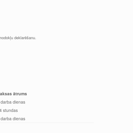
r nodokļu deklarēšanu.
aksas ātrums
 darba dienas
4 stundas
 darba dienas