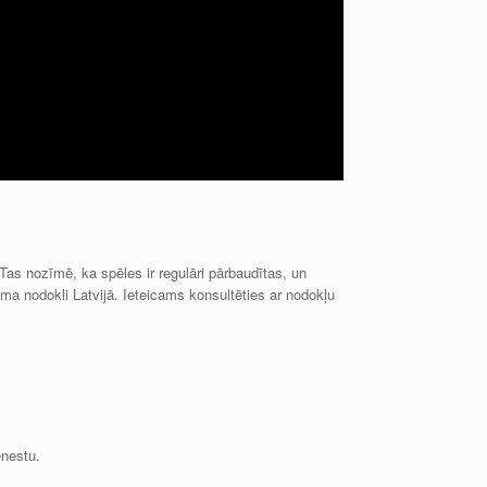
Tas nozīmē, ka spēles ir regulāri pārbaudītas, un
kuma nodokli Latvijā. Ieteicams konsultēties ar nodokļu
enestu.