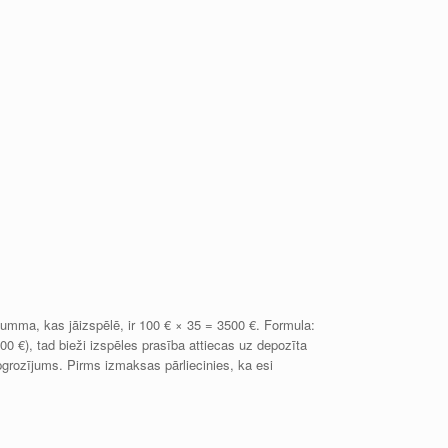
summa, kas jāizspēlē, ir 100 € × 35 = 3500 €. Formula:
00 €), tad bieži izspēles prasība attiecas uz depozīta
ozījums. Pirms izmaksas pārliecinies, ka esi