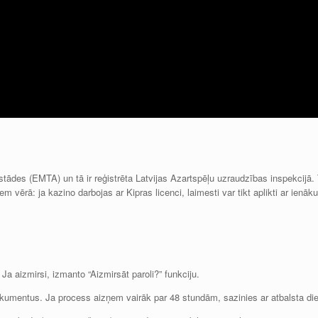
stādes (EMTA) un tā ir reģistrēta Latvijas Azartspēļu uzraudzības inspekcijā. 
em vērā: ja kazino darbojas ar Kipras licenci, laimesti var tikt aplikti ar ienā
 Ja aizmirsi, izmanto “Aizmirsāt paroli?” funkciju.
umentus. Ja process aizņem vairāk par 48 stundām, sazinies ar atbalsta di