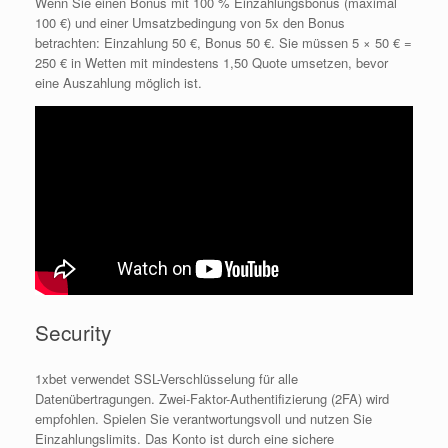
Wenn Sie einen Bonus mit 100 % Einzahlungsbonus (maximal
100 €) und einer Umsatzbedingung von 5x den Bonus
betrachten: Einzahlung 50 €, Bonus 50 €. Sie müssen 5 × 50 € =
250 € in Wetten mit mindestens 1,50 Quote umsetzen, bevor
eine Auszahlung möglich ist.
Security
1xbet verwendet SSL-Verschlüsselung für alle
Datenübertragungen. Zwei-Faktor-Authentifizierung (2FA) wird
empfohlen. Spielen Sie verantwortungsvoll und nutzen Sie
Einzahlungslimits. Das Konto ist durch eine sichere