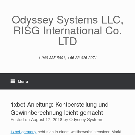
Skip
to
content
Odyssey Systems LLC,
RISG International Co.
LTD
1-949-335-5601, +66-83-026-2071
Menu
1xbet Anleitung: Kontoerstellung und
Gewinnberechnung leicht gemacht
Posted on
August 17, 2018
by
Odyssey Systems
1xbet germany
hebt sich in einem wettbewerbsintensiven Markt