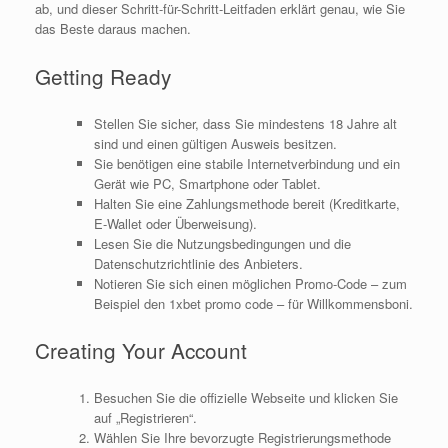
ab, und dieser Schritt-für-Schritt-Leitfaden erklärt genau, wie Sie
das Beste daraus machen.
Getting Ready
Stellen Sie sicher, dass Sie mindestens 18 Jahre alt
sind und einen gültigen Ausweis besitzen.
Sie benötigen eine stabile Internetverbindung und ein
Gerät wie PC, Smartphone oder Tablet.
Halten Sie eine Zahlungsmethode bereit (Kreditkarte,
E-Wallet oder Überweisung).
Lesen Sie die Nutzungsbedingungen und die
Datenschutzrichtlinie des Anbieters.
Notieren Sie sich einen möglichen Promo-Code – zum
Beispiel den 1xbet promo code – für Willkommensboni.
Creating Your Account
Besuchen Sie die offizielle Webseite und klicken Sie
auf „Registrieren“.
Wählen Sie Ihre bevorzugte Registrierungsmethode