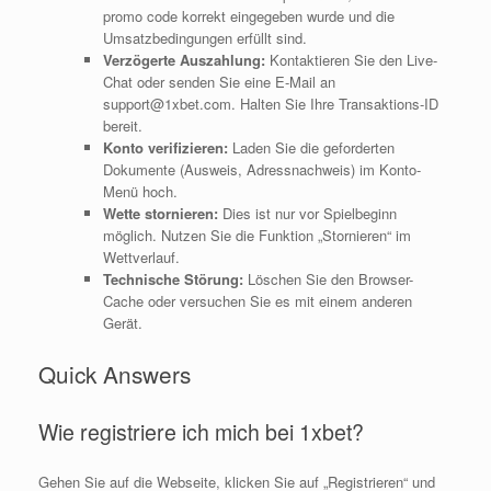
promo code korrekt eingegeben wurde und die
Umsatzbedingungen erfüllt sind.
Verzögerte Auszahlung:
Kontaktieren Sie den Live-
Chat oder senden Sie eine E-Mail an
support@1xbet.com. Halten Sie Ihre Transaktions-ID
bereit.
Konto verifizieren:
Laden Sie die geforderten
Dokumente (Ausweis, Adressnachweis) im Konto-
Menü hoch.
Wette stornieren:
Dies ist nur vor Spielbeginn
möglich. Nutzen Sie die Funktion „Stornieren“ im
Wettverlauf.
Technische Störung:
Löschen Sie den Browser-
Cache oder versuchen Sie es mit einem anderen
Gerät.
Quick Answers
Wie registriere ich mich bei 1xbet?
Gehen Sie auf die Webseite, klicken Sie auf „Registrieren“ und