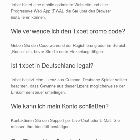
1xbet bietet eine mobile-optimierte Webseite und eine
Progressive Web App (PWA), die Sie über den Browser
installieren können.
Wie verwende ich den 1xbet promo code?
Geben Sie den Code während der Registrierung oder im Bereich
„Bonus“ ein, bevor Sie die erste Einzahlung tätigen.
Ist 1xbet in Deutschland legal?
1xbet besitzt eine Lizenz aus Curaçao. Deutsche Spieler sollten
beachten, dass Gewinne aus dieser Lizenz möglicherweise der
Einkommensteuer unterliegen.
Wie kann ich mein Konto schließen?
Kontaktieren Sie den Support per Live-Chat oder E-Mail. Sie
müssen Ihre Identität bestätigen.