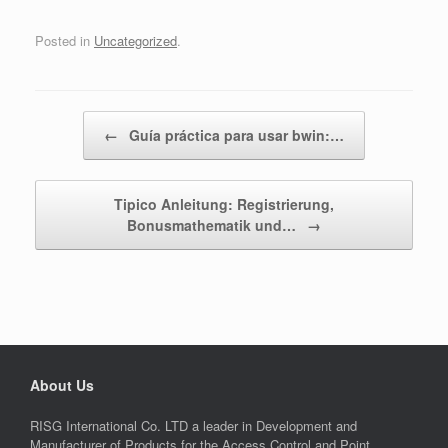
Posted in
Uncategorized
.
Post navigation
←
Guía práctica para usar bwin:…
Tipico Anleitung: Registrierung,
Bonusmathematik und…
→
About Us
RISG International Co. LTD a leader in Development and
Manufacturer of Products for the Access Control and Point