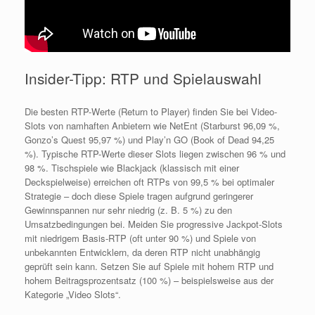
Insider-Tipp: RTP und Spielauswahl
Die besten RTP-Werte (Return to Player) finden Sie bei Video-
Slots von namhaften Anbietern wie NetEnt (Starburst 96,09 %,
Gonzo’s Quest 95,97 %) und Play’n GO (Book of Dead 94,25
%). Typische RTP-Werte dieser Slots liegen zwischen 96 % und
98 %. Tischspiele wie Blackjack (klassisch mit einer
Deckspielweise) erreichen oft RTPs von 99,5 % bei optimaler
Strategie – doch diese Spiele tragen aufgrund geringerer
Gewinnspannen nur sehr niedrig (z. B. 5 %) zu den
Umsatzbedingungen bei. Meiden Sie progressive Jackpot-Slots
mit niedrigem Basis-RTP (oft unter 90 %) und Spiele von
unbekannten Entwicklern, da deren RTP nicht unabhängig
geprüft sein kann. Setzen Sie auf Spiele mit hohem RTP und
hohem Beitragsprozentsatz (100 %) – beispielsweise aus der
Kategorie „Video Slots“.