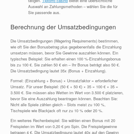
tätigen.
Tiptorro casino
bietet eine übersichtliche
Auswahl an Zahlungsmethoden – wählen Sie die für
Sie passende aus.
Berechnung der Umsatzbedingungen
Die Umsatzbedingungen (Wagering Requirements) bestimmen,
wie oft Sie den Bonusbetrag plus gegebenenfalls die Einzahlung
umsetzen müssen, bevor Sie Gewinne auszahlen können. Ein
typisches Beispiel: Sie erhalten einen 100 %-Einzahlungsbonus
bis zu 100 €. Sie zahlen 50 € ein – Ihr Bonus beträgt also 50 €.
Die Umsatzbedingung lautet 35x (Bonus + Einzahlung).
Formel: (Einzahlung + Bonus) × Umsatzfaktor = erforderlicher
Umsatz. Für unser Beispiel: (50 € + 50 €) × 35 = 100 € × 35 =
3.500 €. Sie müssen also Wetten im Wert von 3.500 € platzieren,
bevor Sie eine Auszahlung beantragen können. Beachten Sie:
Nicht alle Spiele zählen gleich – Slots meist zu 100 %,
Tischspiele wie Blackjack oft nur zu 10 % oder 20 %.
Ein weiteres Rechenbeispiel: Sie wählen einen Bonus mit 20
Freispielen im Wert von 0,20 € pro Spin. Die Freispielgewinne
betragen 4 €. Die Umsatzbedingung lautet 40x auf den Gewinn