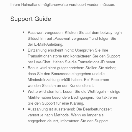
Ihrem Heimatland möglicherweise versteuert werden müssen.
Support Guide
Passwort vergessen: Klicken Sie auf dem betway login
Bildschirm auf „Passwort vergessen” und folgen Sie
der E-Mail-Anleitung.
Einzahlung erscheint nicht: Überprüfen Sie Ihre
Transaktionshistorie und kontaktieren Sie den Support
per Live-Chat. Halten Sie die Transaktions-ID bereit.
Bonus wird nicht gutgeschrieben: Stellen Sie sicher,
dass Sie den Bonuscode eingegeben und die
Mindesteinzahlung erfüllt haben. Bei Problemen
wenden Sie sich an den Kundendienst.
Wette wird storniert: Lesen Sie die Wettregeln – einige
Märkte haben besondere Bedingungen. Kontaktieren
Sie den Support für eine Klärung.
Auszahlung ist ausstehend: Die Bearbeitungszeit
variiert je nach Methode. Wenn es länger als
angegeben dauert, informieren Sie den Support.