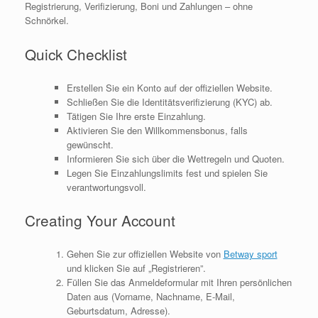
Registrierung, Verifizierung, Boni und Zahlungen – ohne
Schnörkel.
Quick Checklist
Erstellen Sie ein Konto auf der offiziellen Website.
Schließen Sie die Identitätsverifizierung (KYC) ab.
Tätigen Sie Ihre erste Einzahlung.
Aktivieren Sie den Willkommensbonus, falls
gewünscht.
Informieren Sie sich über die Wettregeln und Quoten.
Legen Sie Einzahlungslimits fest und spielen Sie
verantwortungsvoll.
Creating Your Account
Gehen Sie zur offiziellen Website von
Betway sport
und klicken Sie auf „Registrieren”.
Füllen Sie das Anmeldeformular mit Ihren persönlichen
Daten aus (Vorname, Nachname, E-Mail,
Geburtsdatum, Adresse).