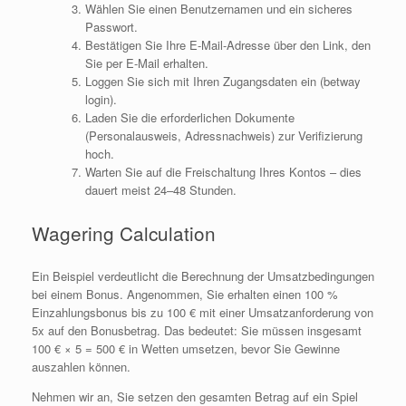
Wählen Sie einen Benutzernamen und ein sicheres
Passwort.
Bestätigen Sie Ihre E-Mail-Adresse über den Link, den
Sie per E-Mail erhalten.
Loggen Sie sich mit Ihren Zugangsdaten ein (betway
login).
Laden Sie die erforderlichen Dokumente
(Personalausweis, Adressnachweis) zur Verifizierung
hoch.
Warten Sie auf die Freischaltung Ihres Kontos – dies
dauert meist 24–48 Stunden.
Wagering Calculation
Ein Beispiel verdeutlicht die Berechnung der Umsatzbedingungen
bei einem Bonus. Angenommen, Sie erhalten einen 100 %
Einzahlungsbonus bis zu 100 € mit einer Umsatzanforderung von
5x auf den Bonusbetrag. Das bedeutet: Sie müssen insgesamt
100 € × 5 = 500 € in Wetten umsetzen, bevor Sie Gewinne
auszahlen können.
Nehmen wir an, Sie setzen den gesamten Betrag auf ein Spiel