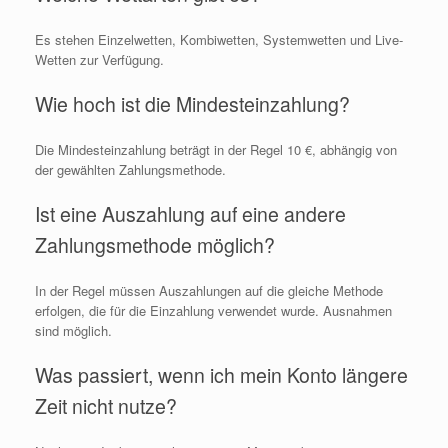
Es stehen Einzelwetten, Kombiwetten, Systemwetten und Live-
Wetten zur Verfügung.
Wie hoch ist die Mindesteinzahlung?
Die Mindesteinzahlung beträgt in der Regel 10 €, abhängig von
der gewählten Zahlungsmethode.
Ist eine Auszahlung auf eine andere
Zahlungsmethode möglich?
In der Regel müssen Auszahlungen auf die gleiche Methode
erfolgen, die für die Einzahlung verwendet wurde. Ausnahmen
sind möglich.
Was passiert, wenn ich mein Konto längere
Zeit nicht nutze?