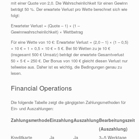
mit einer Quote von 2,0. Die Wahrscheinlichkeit für einen Gewinn
beträgt 50 %. Der erwartete Verlust pro Wette berechnet sich wie
folgt:
Erwarteter Verlust = (Quote – 1) × (1 –
Gewinnwahrscheinlichkeit) × Wettbetrag
Für eine Wette von 10 €: Erwarteter Verlust = (2,0 – 1) × (1 – 0,5)
× 10 € = 1 × 0,5 × 10 € = 5 €. Bei 50 Wetten zu je 10 €
(insgesamt 500 € Umsatz) beträgt der erwartete Gesamtverlust
50 × 5 € = 250 €. Der Bonus von 100 € gleicht diesen Verlust nur
teilweise aus. Daher ist es wichtig, die Bedingungen genau zu
lesen.
Financial Operations
Die folgende Tabelle zeigt die gängigsten Zahlungsmethoden für
Ein- und Auszahlungen:
Zahlungsmethode
Einzahlung
Auszahlung
Bearbeitungszeit
(Auszahlung)
Kreditkarte
Ja
Ja
3–5 Werktage