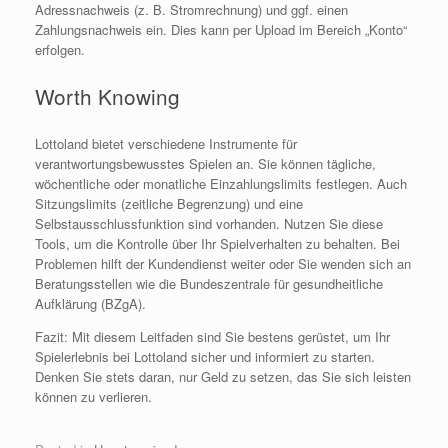
Adressnachweis (z. B. Stromrechnung) und ggf. einen
Zahlungsnachweis ein. Dies kann per Upload im Bereich „Konto“
erfolgen.
Worth Knowing
Lottoland bietet verschiedene Instrumente für
verantwortungsbewusstes Spielen an. Sie können tägliche,
wöchentliche oder monatliche Einzahlungslimits festlegen. Auch
Sitzungslimits (zeitliche Begrenzung) und eine
Selbstausschlussfunktion sind vorhanden. Nutzen Sie diese
Tools, um die Kontrolle über Ihr Spielverhalten zu behalten. Bei
Problemen hilft der Kundendienst weiter oder Sie wenden sich an
Beratungsstellen wie die Bundeszentrale für gesundheitliche
Aufklärung (BZgA).
Fazit: Mit diesem Leitfaden sind Sie bestens gerüstet, um Ihr
Spielerlebnis bei Lottoland sicher und informiert zu starten.
Denken Sie stets daran, nur Geld zu setzen, das Sie sich leisten
können zu verlieren.