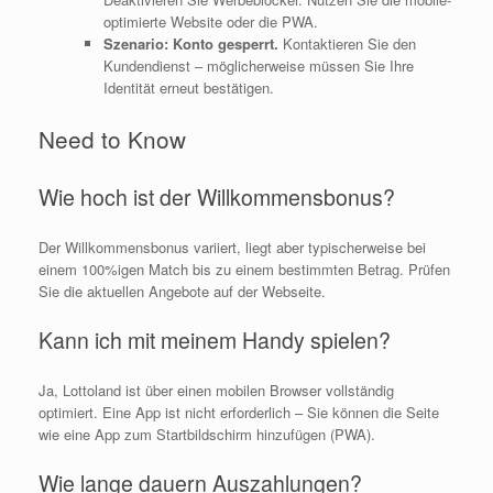
optimierte Website oder die PWA.
Szenario: Konto gesperrt.
Kontaktieren Sie den
Kundendienst – möglicherweise müssen Sie Ihre
Identität erneut bestätigen.
Need to Know
Wie hoch ist der Willkommensbonus?
Der Willkommensbonus variiert, liegt aber typischerweise bei
einem 100%igen Match bis zu einem bestimmten Betrag. Prüfen
Sie die aktuellen Angebote auf der Webseite.
Kann ich mit meinem Handy spielen?
Ja, Lottoland ist über einen mobilen Browser vollständig
optimiert. Eine App ist nicht erforderlich – Sie können die Seite
wie eine App zum Startbildschirm hinzufügen (PWA).
Wie lange dauern Auszahlungen?