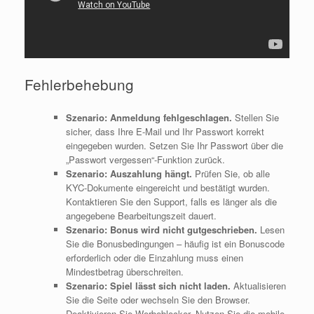
Fehlerbehebung
Szenario: Anmeldung fehlgeschlagen.
Stellen Sie
sicher, dass Ihre E-Mail und Ihr Passwort korrekt
eingegeben wurden. Setzen Sie Ihr Passwort über die
„Passwort vergessen“-Funktion zurück.
Szenario: Auszahlung hängt.
Prüfen Sie, ob alle
KYC-Dokumente eingereicht und bestätigt wurden.
Kontaktieren Sie den Support, falls es länger als die
angegebene Bearbeitungszeit dauert.
Szenario: Bonus wird nicht gutgeschrieben.
Lesen
Sie die Bonusbedingungen – häufig ist ein Bonuscode
erforderlich oder die Einzahlung muss einen
Mindestbetrag überschreiten.
Szenario: Spiel lässt sich nicht laden.
Aktualisieren
Sie die Seite oder wechseln Sie den Browser.
Deaktivieren Sie Werbeblocker. Nutzen Sie die mobile-