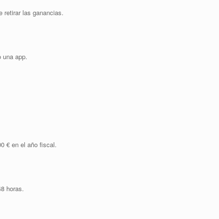
 retirar las ganancias.
o una app.
 € en el año fiscal.
48 horas.