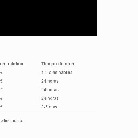
tiro mínimo
Tiempo de retiro
 €
1-3 días hábiles
 €
24 horas
 €
24 horas
 €
24 horas
 €
3-5 días
primer retiro.