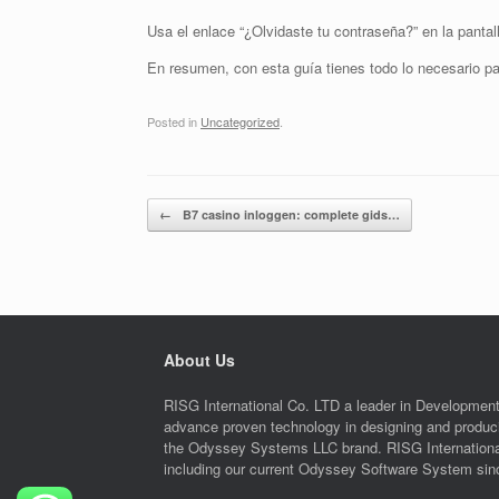
Usa el enlace “¿Olvidaste tu contraseña?” en la pantall
En resumen, con esta guía tienes todo lo necesario pa
Posted in
Uncategorized
.
Post navigation
←
B7 casino inloggen: complete gids…
About Us
RISG International Co. LTD a leader in Development
advance proven technology in designing and produc
the Odyssey Systems LLC brand. RISG International C
including our current Odyssey Software System sin