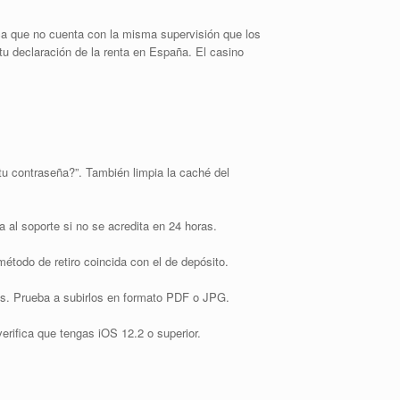
lica que no cuenta con la misma supervisión que los
u declaración de la renta en España. El casino
tu contraseña?”. También limpia la caché del
 al soporte si no se acredita en 24 horas.
étodo de retiro coincida con el de depósito.
os. Prueba a subirlos en formato PDF o JPG.
erifica que tengas iOS 12.2 o superior.