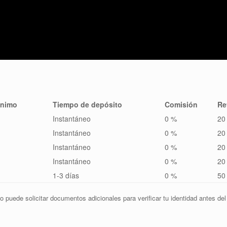
ínimo
Tiempo de depósito
Comisión
Re
Instantáneo
0 %
20
Instantáneo
0 %
20
Instantáneo
0 %
20
Instantáneo
0 %
20
1-3 días
0 %
50
 puede solicitar documentos adicionales para verificar tu identidad antes del 