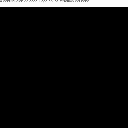
la contribución de cada juego en los términos del bono.