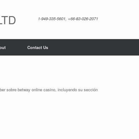
LTD
1-949-335-5601, +66-83-026-2071
out
Contact Us
aber sobre betway online casino, incluyendo su sección