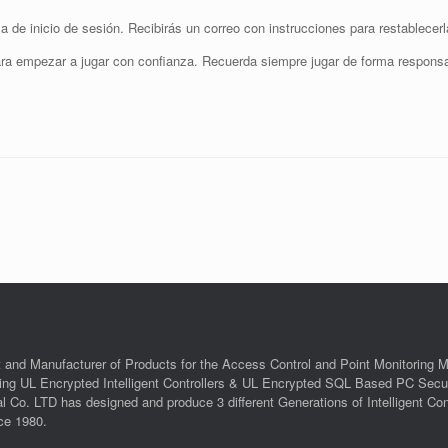
a de inicio de sesión. Recibirás un correo con instrucciones para restablecerl
ra empezar a jugar con confianza. Recuerda siempre jugar de forma responsab
 and Manufacturer of Products for the Access Control and Point Monitoring M
ing UL Encrypted Intelligent Controllers & UL Encrypted SQL Based PC Secur
o. LTD has designed and produce 3 different Generations of Intelligent Contro
ce 1980.