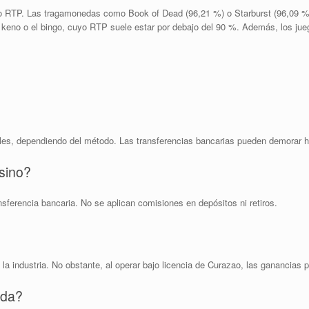
lto RTP. Las tragamonedas como Book of Dead (96,21 %) o Starburst (96,09 %)
 keno o el bingo, cuyo RTP suele estar por debajo del 90 %. Además, los ju
iles, dependiendo del método. Las transferencias bancarias pueden demorar h
sino?
nsferencia bancaria. No se aplican comisiones en depósitos ni retiros.
 la industria. No obstante, al operar bajo licencia de Curazao, las ganancia
ida?