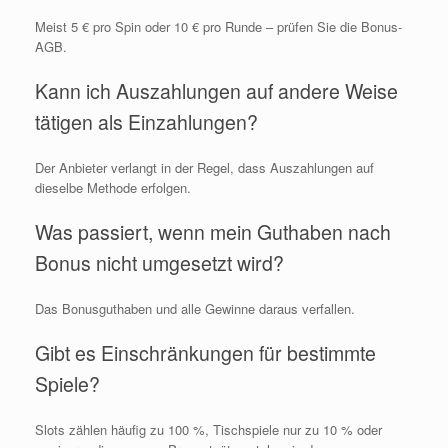
Meist 5 € pro Spin oder 10 € pro Runde – prüfen Sie die Bonus-
AGB.
Kann ich Auszahlungen auf andere Weise
tätigen als Einzahlungen?
Der Anbieter verlangt in der Regel, dass Auszahlungen auf
dieselbe Methode erfolgen.
Was passiert, wenn mein Guthaben nach
Bonus nicht umgesetzt wird?
Das Bonusguthaben und alle Gewinne daraus verfallen.
Gibt es Einschränkungen für bestimmte
Spiele?
Slots zählen häufig zu 100 %, Tischspiele nur zu 10 % oder