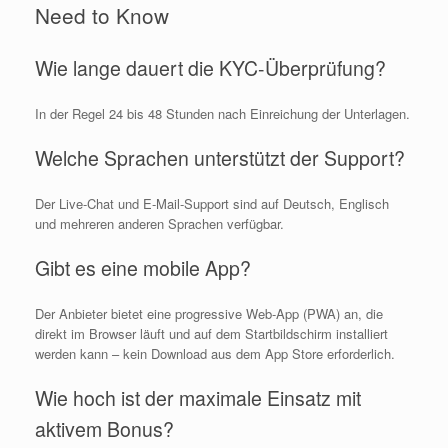
Need to Know
Wie lange dauert die KYC-Überprüfung?
In der Regel 24 bis 48 Stunden nach Einreichung der Unterlagen.
Welche Sprachen unterstützt der Support?
Der Live-Chat und E-Mail-Support sind auf Deutsch, Englisch
und mehreren anderen Sprachen verfügbar.
Gibt es eine mobile App?
Der Anbieter bietet eine progressive Web-App (PWA) an, die
direkt im Browser läuft und auf dem Startbildschirm installiert
werden kann – kein Download aus dem App Store erforderlich.
Wie hoch ist der maximale Einsatz mit
aktivem Bonus?