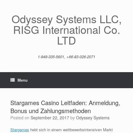
Skip
to
content
Odyssey Systems LLC,
RISG International Co.
LTD
1-949-335-5601, +66-83-026-2071
Menu
Stargames Casino Leitfaden: Anmeldung,
Bonus und Zahlungsmethoden
Posted on
September 22, 2017
by
Odyssey Systems
Stargames
hebt sich in einem wettbewerbsintensiven Markt