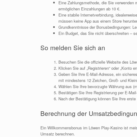
Eine Zahlungsmethode, die Sie verwenden möc
ermöglichen Einzahlungen ab 10 €.
Eine stabile Internetverbindung, idealerwe
müssen keine App aus einem Store herunter
Grundkenntnisse der Bonusbedingungen: Le
Ein Budget, das Sie nicht überschreiten – se
So melden Sie sich an
Besuchen Sie die offizielle Website des Löw
Klicken Sie auf „Registrieren“ oder „Konto ers
Geben Sie Ihre E-Mail-Adresse, ein sichere
mit mindestens 12 Zeichen, Groß- und Klei
Wählen Sie Ihre bevorzugte Währung aus (me
Bestätigen Sie Ihre Registrierung per E-Mai
Nach der Bestätigung können Sie Ihre erste
Berechnung der Umsatzbedingu
Ein Willkommensbonus im Löwen Play-Kasino ist meist
Umsatz berechnen.