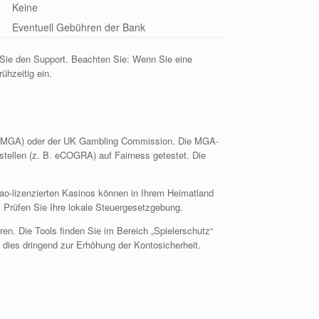
Keine
Eventuell Gebühren der Bank
 Sie den Support. Beachten Sie: Wenn Sie eine
ühzeitig ein.
ty (MGA) oder der UK Gambling Commission. Die MGA-
stellen (z. B. eCOGRA) auf Fairness getestet. Die
o-lizenzierten Kasinos können in Ihrem Heimatland
. Prüfen Sie Ihre lokale Steuergesetzgebung.
en. Die Tools finden Sie im Bereich „Spielerschutz“
n dies dringend zur Erhöhung der Kontosicherheit.