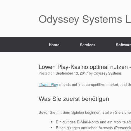
Skip
to
content
Odyssey Systems LL
Home
Services
Softwar
Löwen Play-Kasino optimal nutzen – S
Posted on
September 13, 2017
by
Odyssey Systems
Löwen Play
stands out in a competitive market, and th
Was Sie zuerst benötigen
Bevor Sie mit dem Spielen beginnen, stellen Sie siche
Ein gültiges E-Mail-Konto und ein Mobiltelefon
Einen gültigen amtlichen Ausweis (Persona