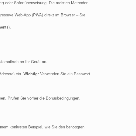
ler) oder Sofortüberweisung. Die meisten Methoden
ogressive Web-App (PWA) direkt im Browser – Sie
ents).
utomatisch an Ihr Gerät an.
Adresse) ein.
Wichtig:
Verwenden Sie ein Passwort
ben. Prüfen Sie vorher die Bonusbedingungen.
nem konkreten Beispiel, wie Sie den benötigten