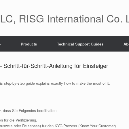
C, RISG International Co. 
e
Products
Technical Support Guides
Ab
chritt-für-Schritt-Anleitung für Einsteiger
is step-by-step guide explains exactly how to make the most of it.
r, dass Sie Folgendes bereithalten:
 für die Verifizierung.
lausweis oder Reisepass) für den KYC-Prozess (Know Your Customer).