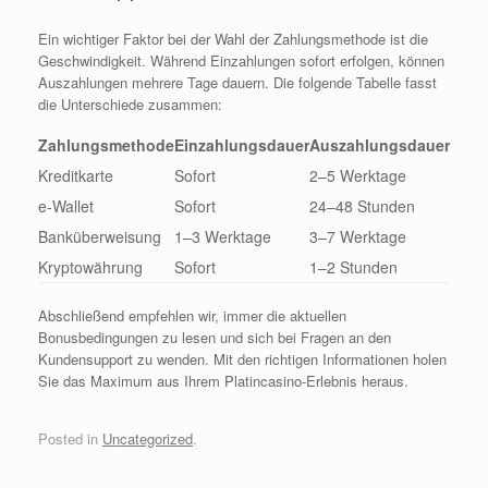
Ein wichtiger Faktor bei der Wahl der Zahlungsmethode ist die
Geschwindigkeit. Während Einzahlungen sofort erfolgen, können
Auszahlungen mehrere Tage dauern. Die folgende Tabelle fasst
die Unterschiede zusammen:
Zahlungsmethode
Einzahlungsdauer
Auszahlungsdauer
Kreditkarte
Sofort
2–5 Werktage
e-Wallet
Sofort
24–48 Stunden
Banküberweisung
1–3 Werktage
3–7 Werktage
Kryptowährung
Sofort
1–2 Stunden
Abschließend empfehlen wir, immer die aktuellen
Bonusbedingungen zu lesen und sich bei Fragen an den
Kundensupport zu wenden. Mit den richtigen Informationen holen
Sie das Maximum aus Ihrem Platincasino-Erlebnis heraus.
Posted in
Uncategorized
.