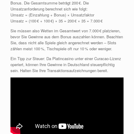
Bonus. Die Gesamtsumme beträgt 200 €. Die
Umsatzanforderung berechnet sich wie folgt:
Umsatz = (Einzahlung + Bonus) × Umsatzfaktor
Umsatz = (100 € + 100 €) × 35 = 200 € × 35 = 7.000 €
Sie müssen also Wetten im Gesamtwert von 7.000 € platzieren,
bevor Sie Gewinne aus dem Bonus auszahlen können. Beachten
Sie, dass nicht alle Spiele gleich angerechnet werden – Slots
zählen meist 100 %, Tischspiele oft nur 10 % oder weniger.
Ein Tipp zur Steuer: Da Platincasino unter einer Curacao-Lizenz
operiert, können Ihre Gewinne in Deutschland steuerpflichtig
sein. Halten Sie Ihre Transaktionsaufzeichnungen bereit.