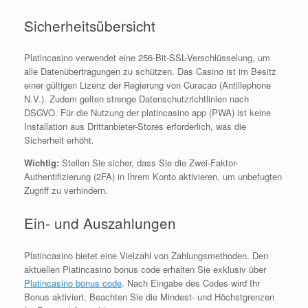
Sicherheitsübersicht
Platincasino verwendet eine 256-Bit-SSL-Verschlüsselung, um
alle Datenübertragungen zu schützen. Das Casino ist im Besitz
einer gültigen Lizenz der Regierung von Curacao (Antillephone
N.V.). Zudem gelten strenge Datenschutzrichtlinien nach
DSGVO. Für die Nutzung der platincasino app (PWA) ist keine
Installation aus Drittanbieter-Stores erforderlich, was die
Sicherheit erhöht.
Wichtig:
Stellen Sie sicher, dass Sie die Zwei-Faktor-
Authentifizierung (2FA) in Ihrem Konto aktivieren, um unbefugten
Zugriff zu verhindern.
Ein- und Auszahlungen
Platincasino bietet eine Vielzahl von Zahlungsmethoden. Den
aktuellen Platincasino bonus code erhalten Sie exklusiv über
Platincasino bonus code
. Nach Eingabe des Codes wird Ihr
Bonus aktiviert. Beachten Sie die Mindest- und Höchstgrenzen