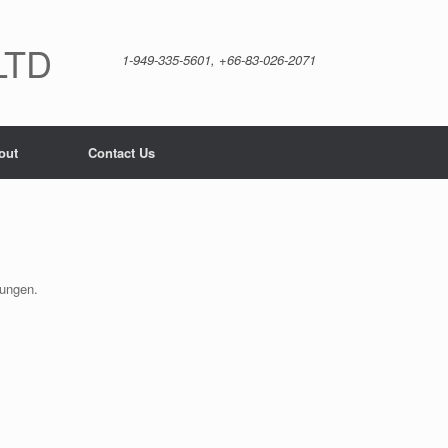
LTD
1-949-335-5601, +66-83-026-2071
out
Contact Us
lungen.