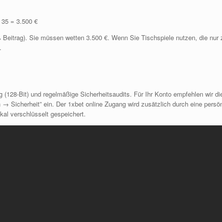
 35 = 3.500 €
Beitrag). Sie müssen wetten 3.500 €. Wenn Sie Tischspiele nutzen, die nur 
.
 (128-Bit) und regelmäßige Sicherheitsaudits. Für Ihr Konto empfehlen wir die
→ Sicherheit” ein. Der 1xbet online Zugang wird zusätzlich durch eine persön
kal verschlüsselt gespeichert.