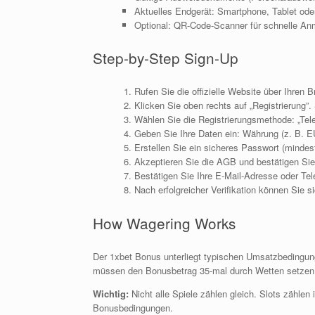
Aktuelles Endgerät: Smartphone, Tablet ode
Optional: QR-Code-Scanner für schnelle Anm
Step-by-Step Sign-Up
Rufen Sie die offizielle Website über Ihren 
Klicken Sie oben rechts auf „Registrierung”.
Wählen Sie die Registrierungsmethode: „Tele
Geben Sie Ihre Daten ein: Währung (z. B. 
Erstellen Sie ein sicheres Passwort (mindes
Akzeptieren Sie die AGB und bestätigen Sie, 
Bestätigen Sie Ihre E-Mail-Adresse oder Te
Nach erfolgreicher Verifikation können Sie
How Wagering Works
Der 1xbet Bonus unterliegt typischen Umsatzbedingun
müssen den Bonusbetrag 35-mal durch Wetten setzen
Wichtig:
Nicht alle Spiele zählen gleich. Slots zähle
Bonusbedingungen.