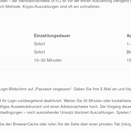
den – der Identitätsnachweis (KYC) ist vor der ersten Auszahlung zwingend er
nach Methode. Krypto-Auszahlungen sind oft am schnellsten.
Einzahlungsdauer
A
Sofort
1–
Sofort
Bi
10–30 Minuten
15
ogin-Bildschirm auf „Passwort vergessen”. Geben Sie Ihre E-Mail ein und folg
Ihr Login vorübergehend deaktiviert. Warten Sie 30 Minuten oder kontaktiere
ltiges Ausweisdokument und einen Adressnachweis hoch. Der Vorgang dauert
bedingungen – noch ausstehender Umsatz blockiert Auszahlungen. Spielen S
e den Browser-Cache oder rufen Sie die Seite über einen privaten Tab (Inkog