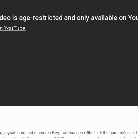
er, paysafecard und mehreren Kryptowährungen (Bitcoin, Ethereum) möglich. Di