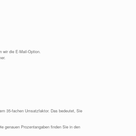
 wir die E-Mail-Option.
er.
em 35-fachen Umsatzfaktor. Das bedeutet, Sie
 Die genauen Prozentangaben finden Sie in den