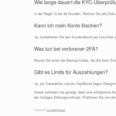
Wie lange dauert die KYC-Überprüf
In der Regel 12 bis 48 Stunden. Reichen Sie alle Dok
Kann ich mein Konto löschen?
Ja, kontaktieren Sie den Kundendienst per Live-Chat 
Was tun bei verlorener 2FA?
Nutzen Sie einen der Backup-Codes, die Sie beim Einric
Gibt es Limits für Auszahlungen?
Ja, pro Transaktion und pro Tag/Monat liegen Obergre
Dieser Leitfaden hat gezeigt, dass eine erfolgreiche 
der richtigen Zahlungsmethode. Profitieren Sie von de
Posted in
Uncategorized
.