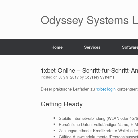
Skip
to
content
Odyssey Systems LL
Home
Services
Softwar
1xbet Online – Schritt-für-Schritt-
Posted on
July 9, 2017
by
Odyssey Systems
Dieser praktische Leitfaden zu
1xbet login
konzentriert
Getting Ready
Stabile Internetverbindung (WLAN oder 4G/
Persönliche Daten: vollständiger Name, E-
Zahlungsmethode: Kreditkarte, e-Wallet ode
Gültige Ausweisdokumente (Personalausweis 