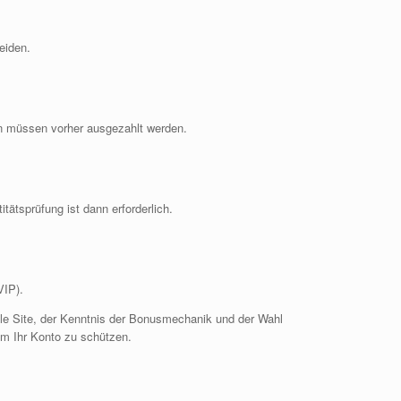
eiden.
en müssen vorher ausgezahlt werden.
tätsprüfung ist dann erforderlich.
VIP).
bile Site, der Kenntnis der Bonusmechanik und der Wahl
um Ihr Konto zu schützen.