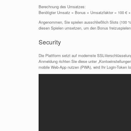
Berechnung des Umsatzes:
Benötigter Umsatz = Bonus × Umsatzfaktor = 100 € ×
Angenommen, Sie spielen ausschließlich Slots (100 % 
diesen Spielen umsetzen, um den Bonus freizuspielen
Security
Die Plattform setzt auf modernste SSL-Verschlüsselung
Anmeldung richten Sie diese unter „Kontoeinstellungen 
mobile Web-App nutzen (PWA), wird Ihr Login-Token lo