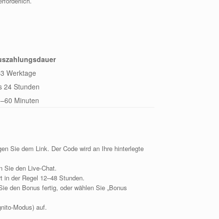
forderlich.
uszahlungsdauer
3 Werktage
s 24 Stunden
–60 Minuten
en Sie dem Link. Der Code wird an Ihre hinterlegte
n Sie den Live-Chat.
 in der Regel 12–48 Stunden.
ie den Bonus fertig, oder wählen Sie „Bonus
nito-Modus) auf.