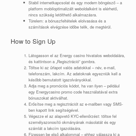
Stabil internetkapcsolat és egy modern böngésző – a
platform mobiloptimalizált weboldalként is elérhető,
nincs szükség letölthető alkalmazásra.
Türelem: a bónuszfeltételek elolvasása és a
számítások elvégzése időbe telik, de megtérül.
How to Sign Up
Látogasson el az Energy casino hivatalos weboldalára,
és kattintson a „Regisztráció” gombra.
Töltse ki az űrlapot valós adatokkal – név, e-mail,
telefonszám, lakcím. Az adatoknak egyezniük kell a
később bemutatott igazolványokkal.
Adja meg a promóciós kódot, ha van ilyen – például
egy Energycasino promo code használatával extra
bónuszokat aktiválhat.
Erősítse meg a regisztrációt az e-mailben vagy SMS-
ben kapott link segítségével.
Végezze el az alapvető KYC-ellenőrzést: töltse fel
személyazonosító okmányának másolatát és egy
számlát a lakcím igazolására.
Fizessen be első alkalommal – ehhez válassza ki a