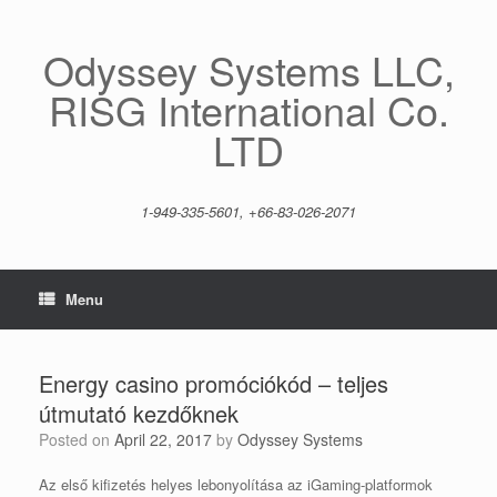
Skip
to
content
Odyssey Systems LLC,
RISG International Co.
LTD
1-949-335-5601, +66-83-026-2071
Menu
Energy casino promóciókód – teljes
útmutató kezdőknek
Posted on
April 22, 2017
by
Odyssey Systems
Az első kifizetés helyes lebonyolítása az iGaming-platformok