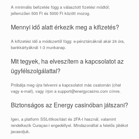
A minimális befizetés függ a választott fizetési módtól;
jellemzően 500 Ft és 5000 Ft között mozog.
Mennyi idő alatt érkezik meg a kifizetés?
A kifizetési idő a módszertől függ: e-pénztárcáknál akár 24 óra,
bankkártyáknál 1-3 munkanap.
Mit tegyek, ha elveszítem a kapcsolatot az
ügyfélszolgálattal?
Próbálja meg újra felvenni a kapcsolatot más csatornán (chat
vagy e-mail), vagy írjon a support@energycasino.com címre.
Biztonságos az Energy casinóban játszani?
Igen, a platform SSL-titkosítást és 2FA-t használ, valamint
rendelkezik Curaçao-i engedéllyel. Mindazonáltal a felelős játékot
javasoljuk.