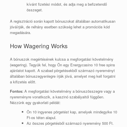
kívánt fizetési módot, és adja meg a befizetendő
összeget.
A regisztráció során kapott bónuszokat általában automatikusan
jóváírják, de néhány esetben szükség lehet a promóciós kód
megadására.
How Wagering Works
A bónuszok megértésének kulcsa a megforgatási követelmény
(wagering). Tegyük fel, hogy Ön egy Energycasino 10 free spins
ajánlatot kapott. A szabad pörgetésekből származó nyereményt
általában bónuszegyenlegre írják jóvá, amelyet meg kell forgatni
a kifizetés előtt.
Fontos:
A megforgatási követelmény a bónuszösszegre vagy a
nyereményre vonatkozik, a kaszinó szabályaitól függően.
Nézzünk egy gyakorlati példát:
Ön 10 ingyenes pörgetést kap, amelyek mindegyike 10
Ft-os téten alapul.
Az összes pörgetésből származó nyeremény 500 Ft.