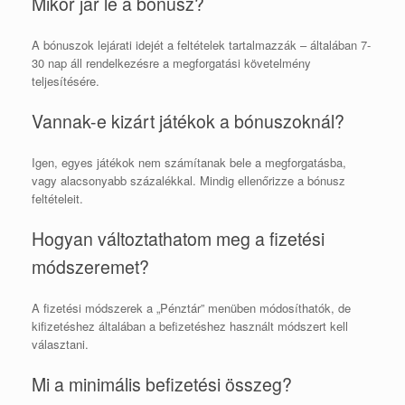
Mikor jár le a bónusz?
A bónuszok lejárati idejét a feltételek tartalmazzák – általában 7-
30 nap áll rendelkezésre a megforgatási követelmény
teljesítésére.
Vannak-e kizárt játékok a bónuszoknál?
Igen, egyes játékok nem számítanak bele a megforgatásba,
vagy alacsonyabb százalékkal. Mindig ellenőrizze a bónusz
feltételeit.
Hogyan változtathatom meg a fizetési
módszeremet?
A fizetési módszerek a „Pénztár” menüben módosíthatók, de
kifizetéshez általában a befizetéshez használt módszert kell
választani.
Mi a minimális befizetési összeg?