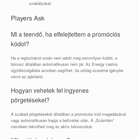
szabályokat.
Players Ask
Mi a teendő, ha elfelejtettem a promóciós
kódot?
Ha a regisztráció során nem adott meg semmilyen kódot, a
bónusz általában automatikusan nem jár. Az Energy casino
ügyfélszolgálata azonban segíthet, ha utólag szeretné igénybe
venni az ajánlatot.
Hogyan vehetek fel ingyenes
pörgetéseket?
A szabad pörgetéseket általában a promóciós kód megadásával
vagy automatikusan kapja a befizetés után. A „Számlám”
menüben tekintheti meg az aktív bónuszokat.