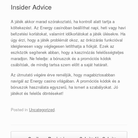
Insider Advice
A játék akkor marad szórakoztató, ha kontroll alatt tartja a
költekezést. Az Energy casinóban beállíthat napi, heti vagy havi
befizetési korlátokat, valamint időkorlátokat a játék ülésekre. Ha
úgy érzi, hogy a játék problémát okoz, az önkizárás funkcióval
ideiglenesen vagy véglegesen letilthatja a fiókját. Ezek az
eszközök segítenek abban, hogy a kaszinózás felelősségteljes
maradjon. Ne feledje: a bónuszok és a promóciós kódok
csábítóak, de mindig tartsa szem előtt a saját határait.
Az útmutató végére érve reméljük, hogy magabiztosabban
navigál az Energy casino világában. A promóciós kódok és a
bónuszok használata egyszerű, ha ismeri a szabályokat. Jó
játékot és felelős döntéseket!
Posted in
Uncategorized
.
Post navigation