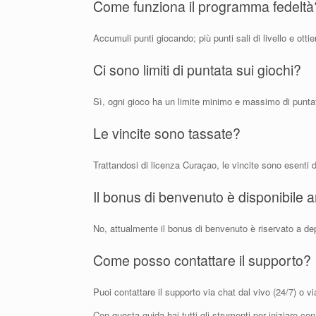
Come funziona il programma fedeltà
Accumuli punti giocando; più punti sali di livello e ott
Ci sono limiti di puntata sui giochi?
Sì, ogni gioco ha un limite minimo e massimo di puntata
Le vincite sono tassate?
Trattandosi di licenza Curaçao, le vincite sono esenti d
Il bonus di benvenuto è disponibile 
No, attualmente il bonus di benvenuto è riservato a dep
Come posso contattare il supporto?
Puoi contattare il supporto via chat dal vivo (24/7) o via
Con questa guida hai tutti gli strumenti per iniziare co