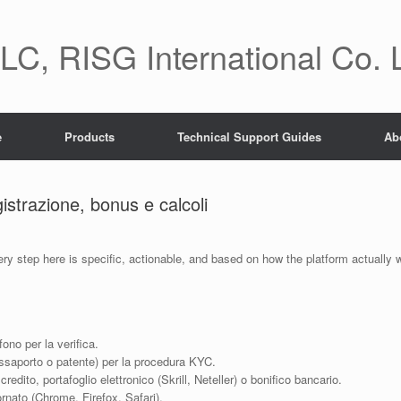
C, RISG International Co. 
e
Products
Technical Support Guides
Ab
strazione, bonus e calcoli
y step here is specific, actionable, and based on how the platform actually 
ono per la verifica.
assaporto o patente) per la procedura KYC.
dito, portafoglio elettronico (Skrill, Neteller) o bonifico bancario.
rnato (Chrome, Firefox, Safari).