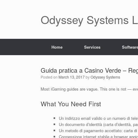
Skip
to
content
Odyssey Systems LL
Home
Services
Softwar
Guida pratica a Casino Verde – Regi
Posted on
March 13, 2017
by
Odyssey Systems
Most iGaming guides are vague. This one is not — ever
What You Need First
Un indirizzo email valido o un numero di telef
Un documento d’identità (carta d’identità, p
Un metodo di pagamento accettato: carta di cre
Connessione internet stabile e browser aggio