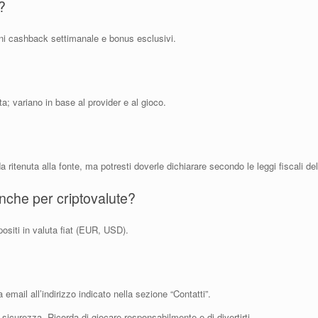
?
ieni cashback settimanale e bonus esclusivi.
; variano in base al provider e al gioco.
a ritenuta alla fonte, ma potresti doverle dichiarare secondo le leggi fiscali de
anche per criptovalute?
ositi in valuta fiat (EUR, USD).
 email all’indirizzo indicato nella sezione “Contatti”.
n sicurezza. Ricorda di giocare responsabilmente e di divertirti.