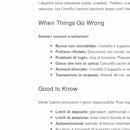
I depositi sono istantanei (carte, e-wallet). Prelievi: e
nessuna, ma i bonifici bancari possono avere costi inte
When Things Go Wrong
Scenari comuni e soluzioni:
Bonus non accreditato:
Contatta il supporto
Prelievo rifiutato:
Documenti non inviati; c
Problemi di login:
Usa la funzione “Passwor
Gioco che non si carica:
Cancella cache de
Account bloccato:
Contatta il supporto e ver
Transazione in sospeso:
Attendi 48 ore; se 
Good to Know
Verde Casino promuove il gioco responsabile. Puoi im
Limiti di deposito:
giornalieri, settimanali o
Limiti di sessione:
timer che ti ricorda di f
Autoesclusione:
periodo di blocco volontari
Accesso a strumenti di supporto come
Gamb