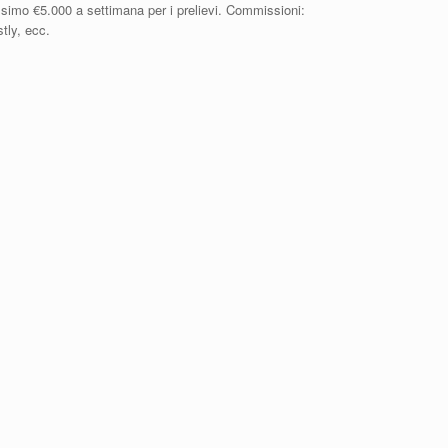
 massimo €5.000 a settimana per i prelievi. Commissioni:
tly, ecc.