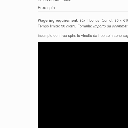
Free spin
Wagering requirement:
35x il bonus. Quindi: 35 × €10
Tempo limite: 30 giorni. Formula:
Importo da scommett
Esempio con free spin: le vincite da free spin sono s