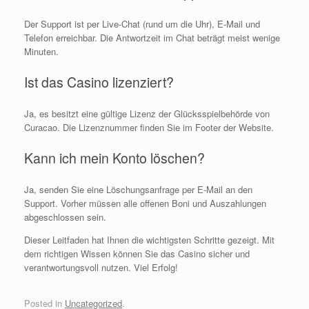
Der Support ist per Live-Chat (rund um die Uhr), E-Mail und
Telefon erreichbar. Die Antwortzeit im Chat beträgt meist wenige
Minuten.
Ist das Casino lizenziert?
Ja, es besitzt eine gültige Lizenz der Glücksspielbehörde von
Curacao. Die Lizenznummer finden Sie im Footer der Website.
Kann ich mein Konto löschen?
Ja, senden Sie eine Löschungsanfrage per E-Mail an den
Support. Vorher müssen alle offenen Boni und Auszahlungen
abgeschlossen sein.
Dieser Leitfaden hat Ihnen die wichtigsten Schritte gezeigt. Mit
dem richtigen Wissen können Sie das Casino sicher und
verantwortungsvoll nutzen. Viel Erfolg!
Posted in
Uncategorized
.