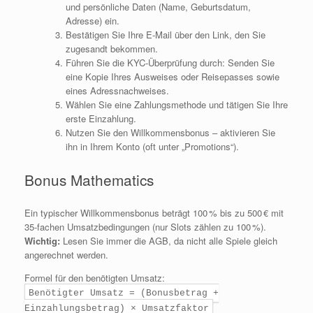
und persönliche Daten (Name, Geburtsdatum,
Adresse) ein.
Bestätigen Sie Ihre E‑Mail über den Link, den Sie
zugesandt bekommen.
Führen Sie die KYC-Überprüfung durch: Senden Sie
eine Kopie Ihres Ausweises oder Reisepasses sowie
eines Adressnachweises.
Wählen Sie eine Zahlungsmethode und tätigen Sie Ihre
erste Einzahlung.
Nutzen Sie den Willkommensbonus – aktivieren Sie
ihn in Ihrem Konto (oft unter „Promotions“).
Bonus Mathematics
Ein typischer Willkommensbonus beträgt 100 % bis zu 500 € mit
35-fachen Umsatzbedingungen (nur Slots zählen zu 100 %).
Wichtig:
Lesen Sie immer die AGB, da nicht alle Spiele gleich
angerechnet werden.
Formel für den benötigten Umsatz:
Benötigter Umsatz = (Bonusbetrag +
Einzahlungsbetrag) × Umsatzfaktor