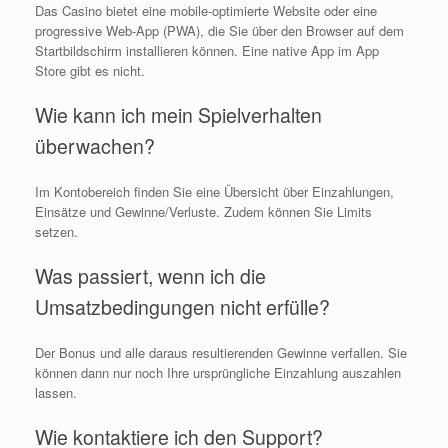
Das Casino bietet eine mobile-optimierte Website oder eine
progressive Web-App (PWA), die Sie über den Browser auf dem
Startbildschirm installieren können. Eine native App im App
Store gibt es nicht.
Wie kann ich mein Spielverhalten
überwachen?
Im Kontobereich finden Sie eine Übersicht über Einzahlungen,
Einsätze und Gewinne/Verluste. Zudem können Sie Limits
setzen.
Was passiert, wenn ich die
Umsatzbedingungen nicht erfülle?
Der Bonus und alle daraus resultierenden Gewinne verfallen. Sie
können dann nur noch Ihre ursprüngliche Einzahlung auszahlen
lassen.
Wie kontaktiere ich den Support?