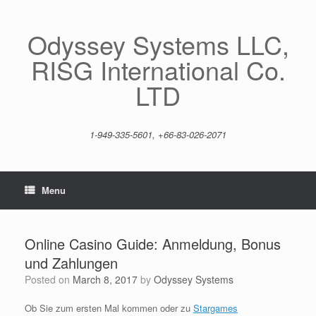
Skip
to
content
Odyssey Systems LLC,
RISG International Co.
LTD
1-949-335-5601, +66-83-026-2071
Menu
Online Casino Guide: Anmeldung, Bonus
und Zahlungen
Posted on
March 8, 2017
by
Odyssey Systems
Ob Sie zum ersten Mal kommen oder zu
Stargames