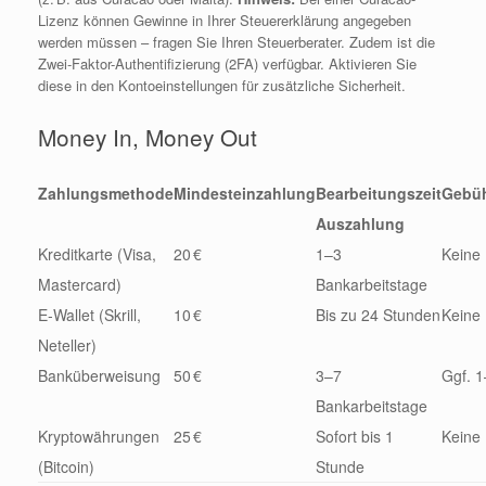
Lizenz können Gewinne in Ihrer Steuererklärung angegeben
werden müssen – fragen Sie Ihren Steuerberater. Zudem ist die
Zwei-Faktor-Authentifizierung (2FA) verfügbar. Aktivieren Sie
diese in den Kontoeinstellungen für zusätzliche Sicherheit.
Money In, Money Out
Zahlungsmethode
Mindesteinzahlung
Bearbeitungszeit
Gebü
Auszahlung
Kreditkarte (Visa,
20 €
1–3
Keine
Mastercard)
Bankarbeitstage
E‑Wallet (Skrill,
10 €
Bis zu 24 Stunden
Keine
Neteller)
Banküberweisung
50 €
3–7
Ggf. 1
Bankarbeitstage
Kryptowährungen
25 €
Sofort bis 1
Keine
(Bitcoin)
Stunde