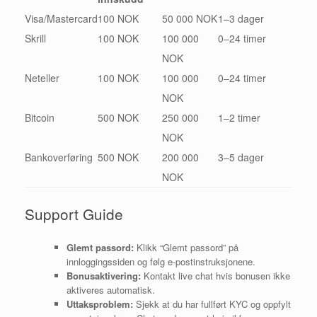
Visa/Mastercard
100 NOK
50 000 NOK
1–3 dager
Skrill
100 NOK
100 000
0–24 timer
NOK
Neteller
100 NOK
100 000
0–24 timer
NOK
Bitcoin
500 NOK
250 000
1–2 timer
NOK
Bankoverføring
500 NOK
200 000
3–5 dager
NOK
Support Guide
Glemt passord:
Klikk “Glemt passord” på
innloggingssiden og følg e-postinstruksjonene.
Bonusaktivering:
Kontakt live chat hvis bonusen ikke
aktiveres automatisk.
Uttaksproblem:
Sjekk at du har fullført KYC og oppfylt