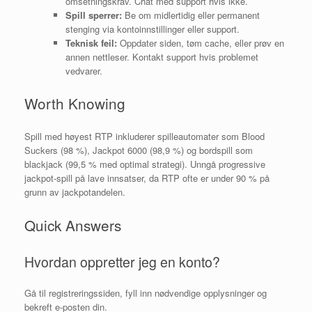
omsetningskrav. Chat med support hvis ikke.
Spill sperrer:
Be om midlertidig eller permanent
stenging via kontoinnstillinger eller support.
Teknisk feil:
Oppdater siden, tøm cache, eller prøv en
annen nettleser. Kontakt support hvis problemet
vedvarer.
Worth Knowing
Spill med høyest RTP inkluderer spilleautomater som Blood
Suckers (98 %), Jackpot 6000 (98,9 %) og bordspill som
blackjack (99,5 % med optimal strategi). Unngå progressive
jackpot-spill på lave innsatser, da RTP ofte er under 90 % på
grunn av jackpotandelen.
Quick Answers
Hvordan oppretter jeg en konto?
Gå til registreringssiden, fyll inn nødvendige opplysninger og
bekreft e-posten din.