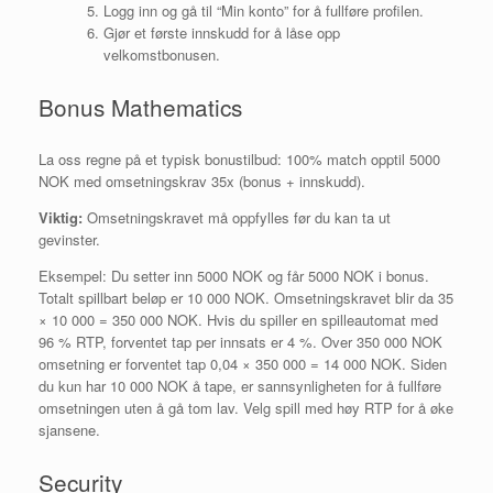
Logg inn og gå til “Min konto” for å fullføre profilen.
Gjør et første innskudd for å låse opp
velkomstbonusen.
Bonus Mathematics
La oss regne på et typisk bonustilbud: 100% match opptil 5000
NOK med omsetningskrav 35x (bonus + innskudd).
Viktig:
Omsetningskravet må oppfylles før du kan ta ut
gevinster.
Eksempel: Du setter inn 5000 NOK og får 5000 NOK i bonus.
Totalt spillbart beløp er 10 000 NOK. Omsetningskravet blir da 35
× 10 000 = 350 000 NOK. Hvis du spiller en spilleautomat med
96 % RTP, forventet tap per innsats er 4 %. Over 350 000 NOK
omsetning er forventet tap 0,04 × 350 000 = 14 000 NOK. Siden
du kun har 10 000 NOK å tape, er sannsynligheten for å fullføre
omsetningen uten å gå tom lav. Velg spill med høy RTP for å øke
sjansene.
Security