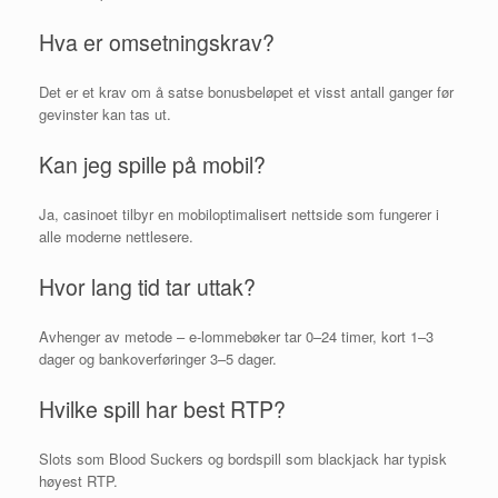
Hva er omsetningskrav?
Det er et krav om å satse bonusbeløpet et visst antall ganger før
gevinster kan tas ut.
Kan jeg spille på mobil?
Ja, casinoet tilbyr en mobiloptimalisert nettside som fungerer i
alle moderne nettlesere.
Hvor lang tid tar uttak?
Avhenger av metode – e-lommebøker tar 0–24 timer, kort 1–3
dager og bankoverføringer 3–5 dager.
Hvilke spill har best RTP?
Slots som Blood Suckers og bordspill som blackjack har typisk
høyest RTP.