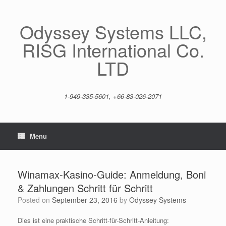
Skip
to
content
Odyssey Systems LLC,
RISG International Co.
LTD
1-949-335-5601, +66-83-026-2071
Menu
Winamax-Kasino-Guide: Anmeldung, Boni
& Zahlungen Schritt für Schritt
Posted on
September 23, 2016
by
Odyssey Systems
Dies ist eine praktische Schritt-für-Schritt-Anleitung: