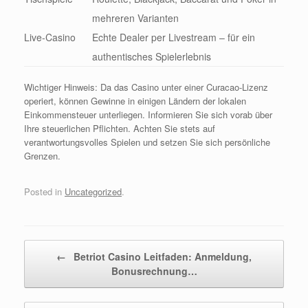
mehreren Varianten
Live-Casino
Echte Dealer per Livestream – für ein
authentisches Spielerlebnis
Wichtiger Hinweis: Da das Casino unter einer Curacao-Lizenz
operiert, können Gewinne in einigen Ländern der lokalen
Einkommensteuer unterliegen. Informieren Sie sich vorab über
Ihre steuerlichen Pflichten. Achten Sie stets auf
verantwortungsvolles Spielen und setzen Sie sich persönliche
Grenzen.
Posted in
Uncategorized
.
Post navigation
←
Betriot Casino Leitfaden: Anmeldung,
Bonusrechnung…