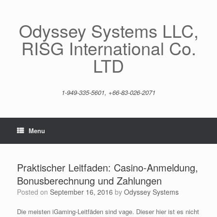
Skip
to
content
Odyssey Systems LLC,
RISG International Co.
LTD
1-949-335-5601, +66-83-026-2071
Menu
Praktischer Leitfaden: Casino-Anmeldung,
Bonusberechnung und Zahlungen
Posted on
September 16, 2016
by
Odyssey Systems
Die meisten iGaming-Leitfäden sind vage. Dieser hier ist es nicht