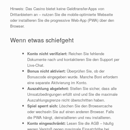
Hinweis: Das Casino bietet keine Geldtransfer-Apps von
Drittanbietern an – nutzen Sie die mobile-optimierte Webseite
oder installieren Sie die progressive Web-App (PWA) über den
Browser.
Wenn etwas schiefgeht
Konto nicht verifiziert:
Reichen Sie fehlende
Dokumente nach und kontaktieren Sie den Support per
Live-Chat.
Bonus nicht aktiviert:
Überprüfen Sie, ob der
Bonuscode eingegeben wurde. Manche Boni erfordern
eine separate Aktivierung im Konto.
Auszahlung abgelehnt:
Stellen Sie sicher, dass alle
Umsatzbedingungen erfüllt sind und Sie die maximale
Auszahlungsgrenze nicht überschritten haben.
Spiel sperrt sich:
Löschen Sie den Browsercache
oder wechseln Sie auf einen anderen Browser. Falls
die PWA hängt, deinstallieren und neu installieren.
Konto eingeschränkt:
Lesen Sie die AGB – häufig
wegen Verstoß gegen maximale Einsatzhöhe bei