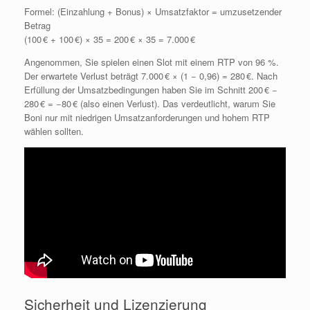
Formel: (Einzahlung + Bonus) × Umsatzfaktor = umzusetzender
Betrag
(100 € + 100 €) × 35 = 200 € × 35 = 7.000 €
Angenommen, Sie spielen einen Slot mit einem RTP von 96 %.
Der erwartete Verlust beträgt 7.000 € × (1 − 0,96) = 280 €. Nach
Erfüllung der Umsatzbedingungen haben Sie im Schnitt 200 € −
280 € = −80 € (also einen Verlust). Das verdeutlicht, warum Sie
Boni nur mit niedrigen Umsatzanforderungen und hohem RTP
wählen sollten.
Sicherheit und Lizenzierung