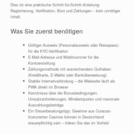
Dies ist eine praktische Schritt-für-Schritt-Anleitung:
Registrierung, Verifikation, Boni und Zahlungen – kein unnötiger
Inhalt.
Was Sie zuerst benötigen
Gültiger Ausweis (Personalausweis oder Reisepass)
für die KYC-Verifikation
E-Mail-Adresse und Mobilnummer für die
Kontoerstellung
Zahlungsmethode mit ausreichendem Guthaben
(Kreditkarte, E-Wallet oder Banküberweisung)
Stabile Internetverbindung – die Webseite läuft als
PWA direkt im Browser
Kenntnisse über die Bonusbedingungen:
Umsatzanforderungen, Mindestquoten und maximale
Auszahlungsbeträge
Ein Steuerberatungstipp: Gewinne aus Curacao-
lizenzierten Casinos können in Deutschland
steuerpflichtig sein – klären Sie das im Vorfeld