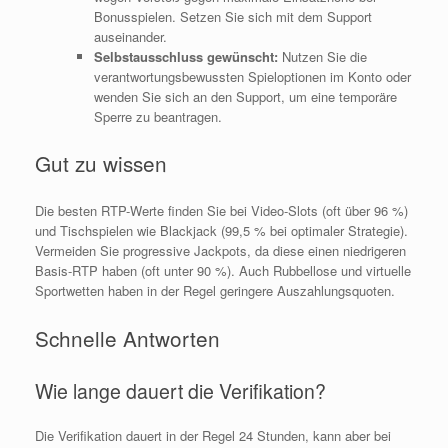
Bonusspielen. Setzen Sie sich mit dem Support
auseinander.
Selbstausschluss gewünscht:
Nutzen Sie die
verantwortungsbewussten Spieloptionen im Konto oder
wenden Sie sich an den Support, um eine temporäre
Sperre zu beantragen.
Gut zu wissen
Die besten RTP-Werte finden Sie bei Video-Slots (oft über 96 %)
und Tischspielen wie Blackjack (99,5 % bei optimaler Strategie).
Vermeiden Sie progressive Jackpots, da diese einen niedrigeren
Basis-RTP haben (oft unter 90 %). Auch Rubbellose und virtuelle
Sportwetten haben in der Regel geringere Auszahlungsquoten.
Schnelle Antworten
Wie lange dauert die Verifikation?
Die Verifikation dauert in der Regel 24 Stunden, kann aber bei